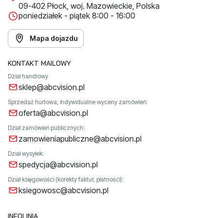
09-402 Płock, woj. Mazowieckie, Polska
poniedziałek - piątek 8:00 - 16:00
Mapa dojazdu
KONTAKT MAILOWY
Dział handlowy
sklep@abcvision.pl
Sprzedaż hurtowa, indywidualne wyceny zamówień:
oferta@abcvision.pl
Dział zamówień publicznych:
zamowieniapubliczne@abcvision.pl
Dział wysyłek:
spedycja@abcvision.pl
Dział księgowości (korekty faktur, płatności):
ksiegowosc@abcvision.pl
INFOLINIA