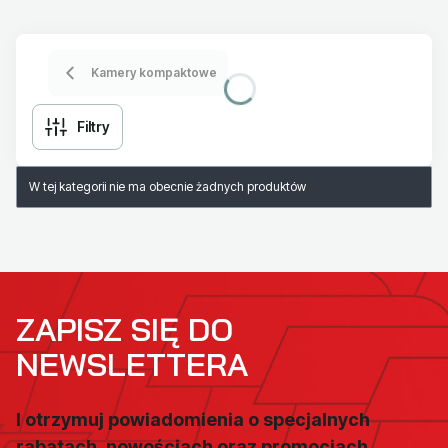
Kamery kompaktowe
Filtry
Lista produktów
W tej kategorii nie ma obecnie żadnych produktów
ZAPISZ SIĘ DO
NEWSLETTERA
I otrzymuj powiadomienia o specjalnych
rabatach, nowościach oraz promocjach.