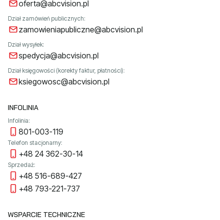
oferta@abcvision.pl
Dział zamówień publicznych:
zamowieniapubliczne@abcvision.pl
Dział wysyłek:
spedycja@abcvision.pl
Dział księgowości (korekty faktur, płatności):
ksiegowosc@abcvision.pl
INFOLINIA
Infolinia:
801-003-119
Telefon stacjonarny:
+48 24 362-30-14
Sprzedaż:
+48 516-689-427
+48 793-221-737
WSPARCIE TECHNICZNE