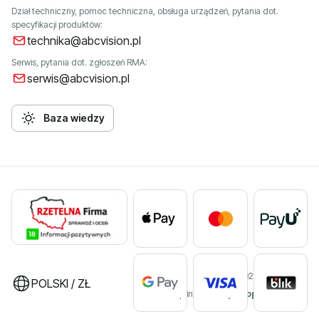
Dział techniczny, pomoc techniczna, obsługa urządzeń, pytania dot.
specyfikacji produktów:
technika@abcvision.pl
Serwis, pytania dot. zgłoszeń RMA:
serwis@abcvision.pl
Baza wiedzy
©2026 ABC VISION
POLSKI / ZŁ
Sklep internetowy
Shoper Premium