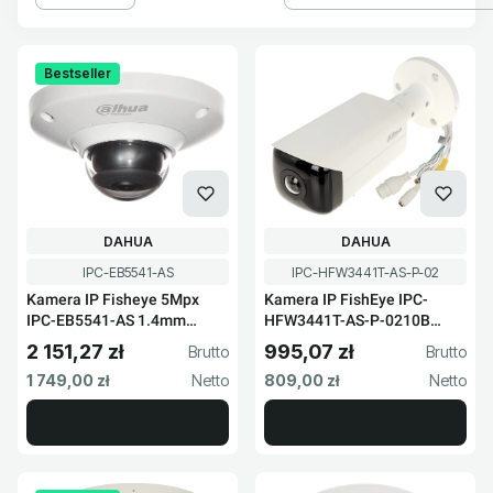
Lista produktów
Bestseller
PRODUCENT
PRODUCENT
DAHUA
DAHUA
Kod produktu
Kod produktu
IPC-EB5541-AS
IPC-HFW3441T-AS-P-02
Kamera IP Fisheye 5Mpx
Kamera IP FishEye IPC-
IPC-EB5541-AS 1.4mm
HFW3441T-AS-P-0210B
Dahua
Dahua
2 151,27 zł
995,07 zł
Cena brutto
Cena brutto
Cena netto
Cena netto
1 749,00 zł
809,00 zł