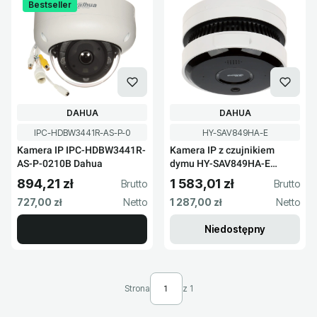
Bestseller
PRODUCENT
PRODUCENT
DAHUA
DAHUA
Kod produktu
Kod produktu
IPC-HDBW3441R-AS-P-0
HY-SAV849HA-E
Kamera IP IPC-HDBW3441R-
Kamera IP z czujnikiem
AS-P-0210B Dahua
dymu HY-SAV849HA-E
Dahua
894,21 zł
1 583,01 zł
Cena brutto
Cena brutto
Cena netto
Cena netto
727,00 zł
1 287,00 zł
Niedostępny
Strona
z 1