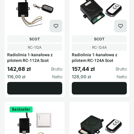
PRODUCENT
PRODUCENT
SCOT
SCOT
Kod produktu
Kod produktu
RC-112A
RC-124A
Radiolinia 1-kanałowa z
Radiolinia 1-kanałowa z
pilotem RC-112A Scot
pilotem RC-124A Scot
142,68 zł
157,44 zł
Cena brutto
Cena brutto
Cena netto
Cena netto
116,00 zł
128,00 zł
Bestseller