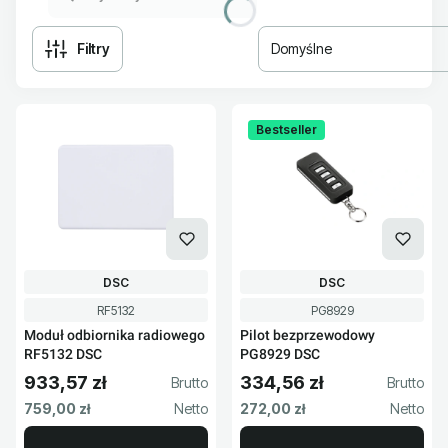
Filtry
Domyślne
Lista produktów
Bestseller
PRODUCENT
PRODUCENT
DSC
DSC
Kod produktu
Kod produktu
RF5132
PG8929
Moduł odbiornika radiowego
Pilot bezprzewodowy
RF5132 DSC
PG8929 DSC
933,57 zł
334,56 zł
Cena brutto
Cena brutto
Cena netto
Cena netto
759,00 zł
272,00 zł