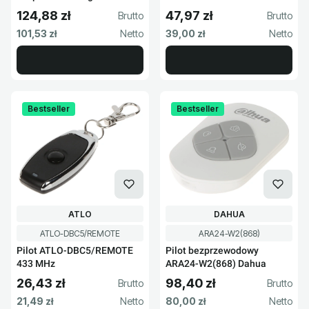
124,88 zł
47,97 zł
Cena brutto
Cena brutto
Cena netto
Cena netto
101,53 zł
39,00 zł
Bestseller
Bestseller
PRODUCENT
PRODUCENT
ATLO
DAHUA
Kod produktu
Kod produktu
ATLO-DBC5/REMOTE
ARA24-W2(868)
Pilot ATLO-DBC5/REMOTE
Pilot bezprzewodowy
433 MHz
ARA24-W2(868) Dahua
26,43 zł
98,40 zł
Cena brutto
Cena brutto
Cena netto
Cena netto
21,49 zł
80,00 zł