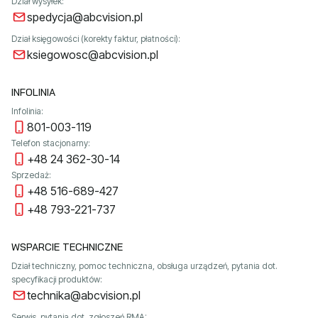
Dział wysyłek:
spedycja@abcvision.pl
Dział księgowości (korekty faktur, płatności):
ksiegowosc@abcvision.pl
INFOLINIA
Infolinia:
801-003-119
Telefon stacjonarny:
+48 24 362-30-14
Sprzedaż:
+48 516-689-427
+48 793-221-737
WSPARCIE TECHNICZNE
Dział techniczny, pomoc techniczna, obsługa urządzeń, pytania dot.
specyfikacji produktów:
technika@abcvision.pl
Serwis, pytania dot. zgłoszeń RMA: