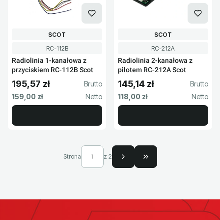
PRODUCENT
PRODUCENT
SCOT
SCOT
Kod produktu
Kod produktu
RC-112B
RC-212A
Radiolinia 1-kanałowa z
Radiolinia 2-kanałowa z
przyciskiem RC-112B Scot
pilotem RC-212A Scot
195,57 zł
145,14 zł
Cena brutto
Cena brutto
Cena netto
Cena netto
159,00 zł
118,00 zł
Strona
z 2
Przejdź do ostatniej s