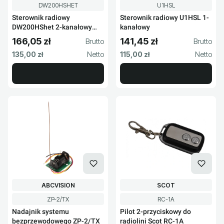
Kod produktu
Kod produktu
DW200HSHET
U1HSL
Sterownik radiowy
Sterownik radiowy U1HSL 1-
DW200HShet 2-kanałowy
kanałowy
Elmes
166,05 zł
141,45 zł
Cena brutto
Cena brutto
Cena netto
Cena netto
135,00 zł
115,00 zł
PRODUCENT
PRODUCENT
ABCVISION
SCOT
Kod produktu
Kod produktu
ZP-2/TX
RC-1A
Nadajnik systemu
Pilot 2-przyciskowy do
bezprzewodowego ZP-2/TX
radiolini Scot RC-1A