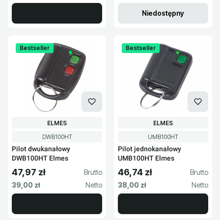
Niedostępny
Bestseller
Bestseller
PRODUCENT
PRODUCENT
ELMES
ELMES
Kod produktu
Kod produktu
DWB100HT
UMB100HT
Pilot dwukanałowy
Pilot jednokanałowy
DWB100HT Elmes
UMB100HT Elmes
47,97 zł
46,74 zł
Cena brutto
Cena brutto
Cena netto
Cena netto
39,00 zł
38,00 zł