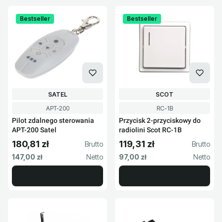
Bestseller
Bestseller
PRODUCENT
PRODUCENT
SATEL
SCOT
Kod produktu
Kod produktu
APT-200
RC-1B
Pilot zdalnego sterowania
Przycisk 2-przyciskowy do
APT-200 Satel
radiolini Scot RC-1B
180,81 zł
119,31 zł
Cena brutto
Cena brutto
Cena netto
Cena netto
147,00 zł
97,00 zł