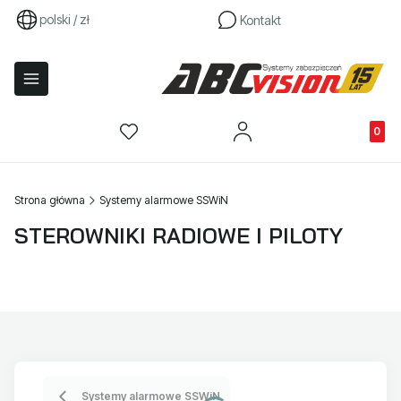
polski / zł
Kontakt
Produkty
Strona główna
Systemy alarmowe SSWiN
STEROWNIKI RADIOWE I PILOTY
Systemy alarmowe SSWiN