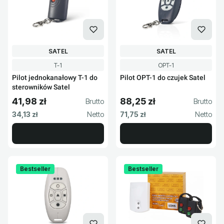
PRODUCENT
PRODUCENT
SATEL
SATEL
Kod produktu
Kod produktu
T-1
OPT-1
Pilot jednokanałowy T-1 do
Pilot OPT-1 do czujek Satel
sterowników Satel
41,98 zł
88,25 zł
Cena brutto
Cena brutto
Cena netto
Cena netto
34,13 zł
71,75 zł
Bestseller
Bestseller