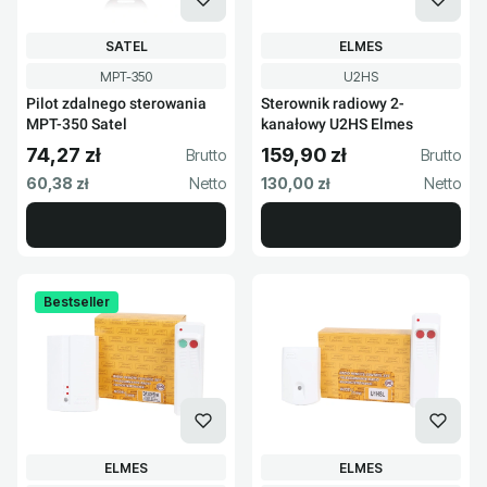
PRODUCENT
PRODUCENT
SATEL
ELMES
Kod produktu
Kod produktu
MPT-350
U2HS
Pilot zdalnego sterowania
Sterownik radiowy 2-
MPT-350 Satel
kanałowy U2HS Elmes
74,27 zł
159,90 zł
Cena brutto
Cena brutto
Cena netto
Cena netto
60,38 zł
130,00 zł
Bestseller
PRODUCENT
PRODUCENT
ELMES
ELMES