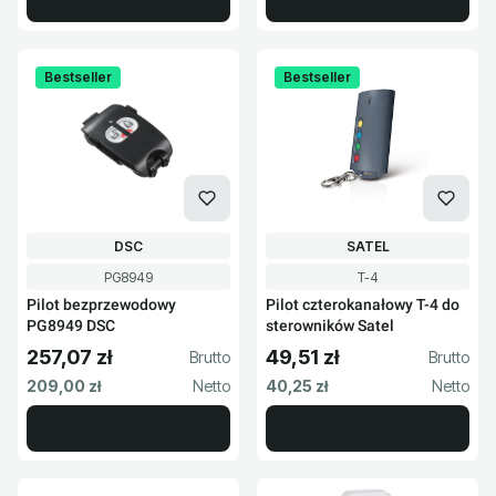
Bestseller
Bestseller
PRODUCENT
PRODUCENT
DSC
SATEL
Kod produktu
Kod produktu
PG8949
T-4
Pilot bezprzewodowy
Pilot czterokanałowy T-4 do
PG8949 DSC
sterowników Satel
257,07 zł
49,51 zł
Cena brutto
Cena brutto
Cena netto
Cena netto
209,00 zł
40,25 zł