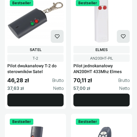
Bestseller
Bestseller
PRODUCENT
PRODUCENT
SATEL
ELMES
Kod produktu
Kod produktu
T-2
AN200HT-PIL
Pilot dwukanałowy T-2 do
Pilot jednokanałowy
sterowników Satel
AN200HT 433Mhz Elmes
46,28 zł
70,11 zł
Cena brutto
Cena brutto
Cena netto
Cena netto
37,63 zł
57,00 zł
Bestseller
Bestseller