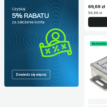
69,69 zł
Uzyskaj
Cena brut
Cena netto
56,66 zł
5% RABATU
za założenie konta
Bestseller
Dowiedz się więcej