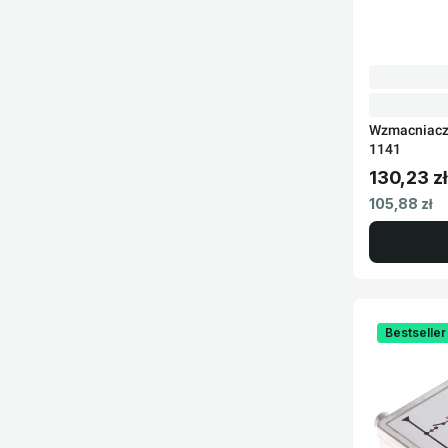
Wzmacniacz
1141
130,23 zł
Cena brut
Cena netto
105,88 zł
Bestseller