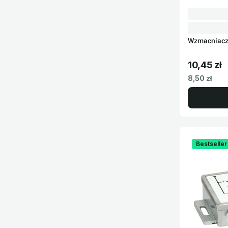
Wzmacniacz
10,45 zł
Cena brut
Cena netto
8,50 zł
Bestseller