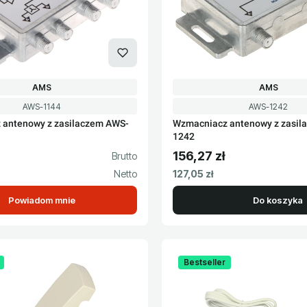
PRODUCENT
PRODUCEN
AMS
AMS
Kod produktu
Kod produktu
AWS-1144
AWS-1242
 antenowy z zasilaczem AWS-
Wzmacniacz antenowy z zasil
1242
156,27 zł
to
Cena brutto
Cena netto
127,05 zł
Powiadom mnie
Do koszyka
Bestseller