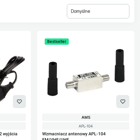
Domyślne
Bestseller
PRODUCENT
AMS
Kod produktu
APL-104
 wyjścia
Wzmacniacz antenowy APL-104
FM/VHF/UHF