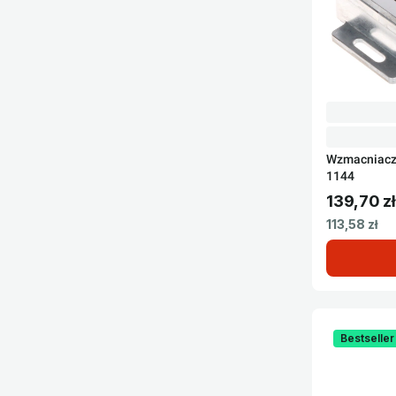
Wzmacniacz
1144
139,70 zł
Cena brut
Cena netto
113,58 zł
Bestseller