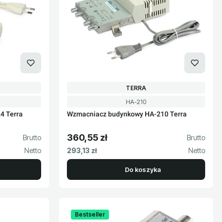
PRODUCENT
TERRA
Kod produktu
HA-210
4 Terra
Wzmacniacz budynkowy HA-210 Terra
360,55 zł
Cena brutto
Cena netto
293,13 zł
Do koszyka
Bestseller