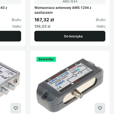
Kod produktu
AWS-1244
43 z
Wzmacniacz antenowy AWS-1244 z
zasilaczem
167,32 zł
Cena brutto
Cena netto
136,03 zł
Do koszyka
Bestseller