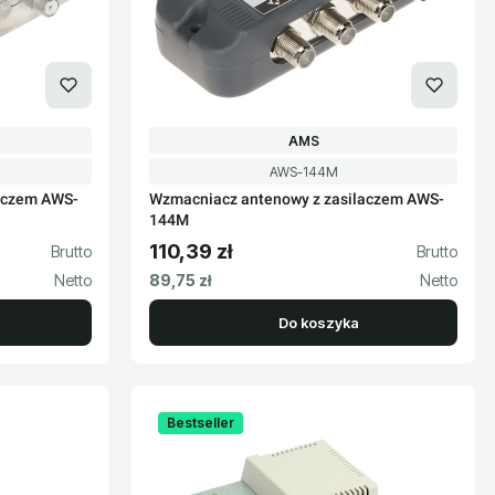
T
PRODUCENT
AMS
Kod produktu
AWS-144M
aczem AWS-
Wzmacniacz antenowy z zasilaczem AWS-
144M
110,39 zł
Cena brutto
Cena netto
89,75 zł
Do koszyka
Bestseller