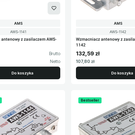
PRODUCENT
PRODUCEN
AMS
AMS
Kod produktu
Kod produktu
AWS-1141
AWS-1142
 antenowy z zasilaczem AWS-
Wzmacniacz antenowy z zasil
1142
132,59 zł
to
Cena brutto
Cena netto
107,80 zł
Do koszyka
Do koszyka
Bestseller