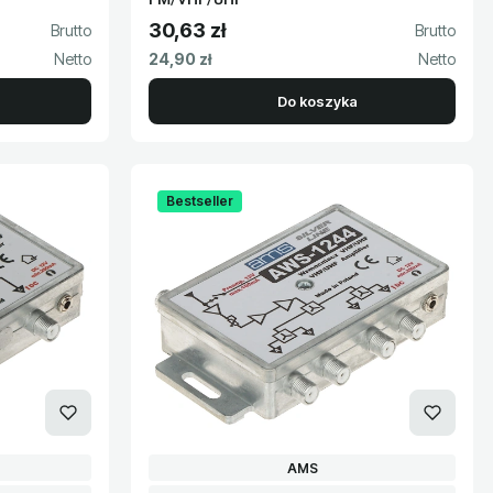
30,63 zł
Cena brutto
Cena netto
24,90 zł
Do koszyka
Bestseller
T
PRODUCENT
AMS