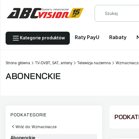
Raty PayU
Rabaty
Kategorie produktów
Strona główna
TV-DVBT, SAT, anteny
Telewizja naziemna
Wzmacniacz
ABONENCKIE
PODKATEGORIE
PODKATE
Wróć do: Wzmacniacze
Abonenckie