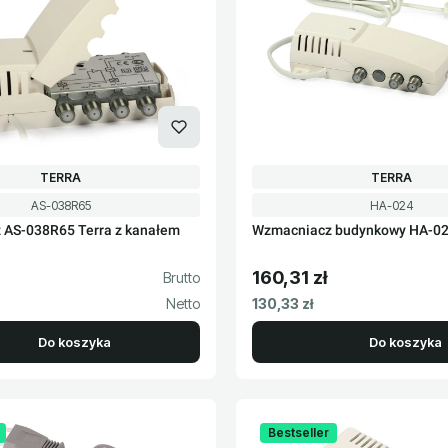
PRODUCENT
PRODUCENT
TERRA
TERRA
Kod produktu
Kod produktu
AS-038R65
HA-024
 AS-038R65 Terra z kanałem
Wzmacniacz budynkowy HA-02
160,31 zł
to
Cena brutto
Cena netto
130,33 zł
Do koszyka
Do koszyka
Bestseller