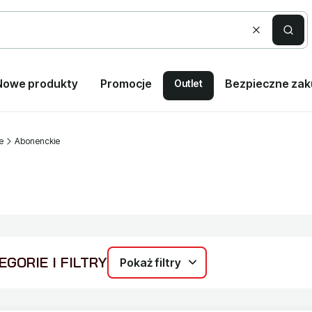
Wyczyść
Szuka
Nowe produkty
Promocje
Bezpieczne za
Outlet
e
Abonenckie
GORIE I FILTRY
Pokaż filtry