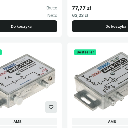
77,77 zł
to
Cena brutto
Cena netto
63,23 zł
Do koszyka
Do koszyka
Bestseller
PRODUCENT
PRODUCEN
AMS
AMS