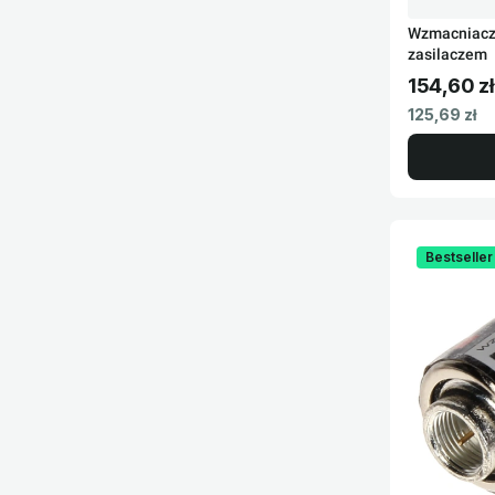
Wzmacniacz
zasilaczem
154,60 zł
Cena brut
Cena netto
125,69 zł
Bestseller