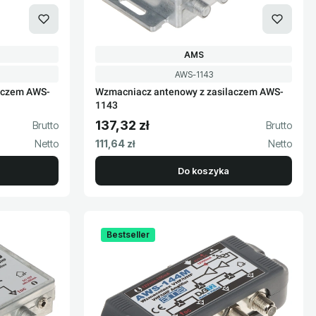
T
PRODUCENT
AMS
Kod produktu
AWS-1143
aczem AWS-
Wzmacniacz antenowy z zasilaczem AWS-
1143
137,32 zł
Cena brutto
Cena netto
111,64 zł
Do koszyka
Bestseller