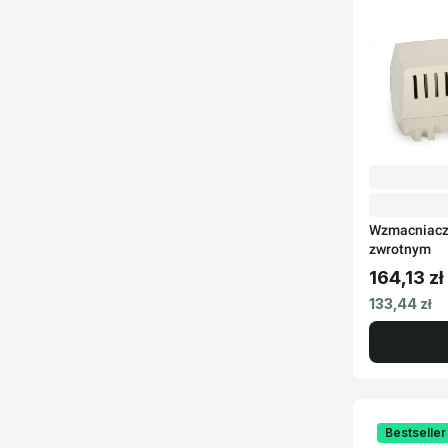
Wzmacniacz
zwrotnym
164,13 zł
Cena brut
Cena netto
133,44 zł
Bestseller