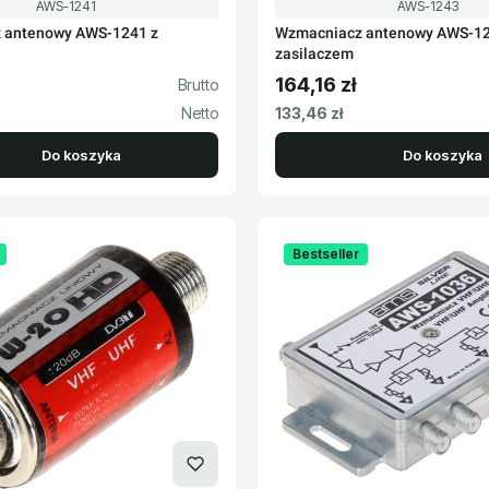
Kod produktu
Kod produktu
AWS-1241
AWS-1243
 antenowy AWS-1241 z
Wzmacniacz antenowy AWS-12
zasilaczem
164,16 zł
to
Cena brutto
Cena netto
133,46 zł
Do koszyka
Do koszyka
Bestseller