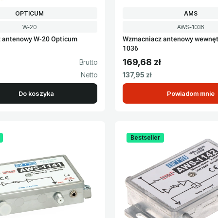
PRODUCENT
PRODUCEN
OPTICUM
AMS
Kod produktu
Kod produktu
W-20
AWS-1036
 antenowy W-20 Opticum
Wzmacniacz antenowy wewnęt
1036
169,68 zł
to
Cena brutto
Cena netto
137,95 zł
Do koszyka
Powiadom mnie
Bestseller