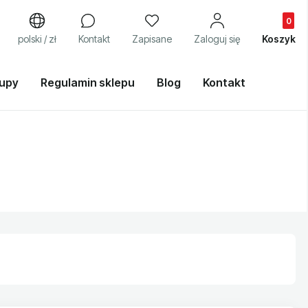
Produkty
j
polski / zł
Kontakt
Zapisane
Zaloguj się
Koszyk
kupy
Regulamin sklepu
Blog
Kontakt