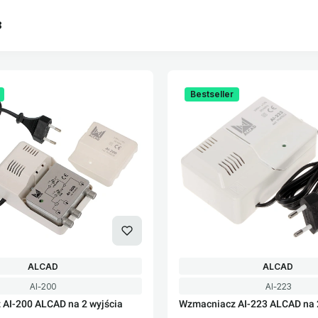
8
oduktów
Bestseller
PRODUCENT
PRODUCENT
ALCAD
ALCAD
Kod produktu
Kod produktu
AI-200
AI-223
AI-200 ALCAD na 2 wyjścia
Wzmacniacz AI-223 ALCAD na 2