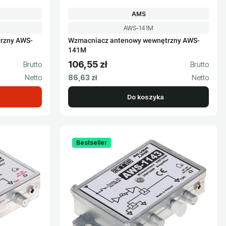
T
PRODUCENT
AMS
Kod produktu
AWS-141M
rzny AWS-
Wzmacniacz antenowy wewnętrzny AWS-
141M
106,55 zł
Cena brutto
Cena netto
86,63 zł
Do koszyka
Bestseller