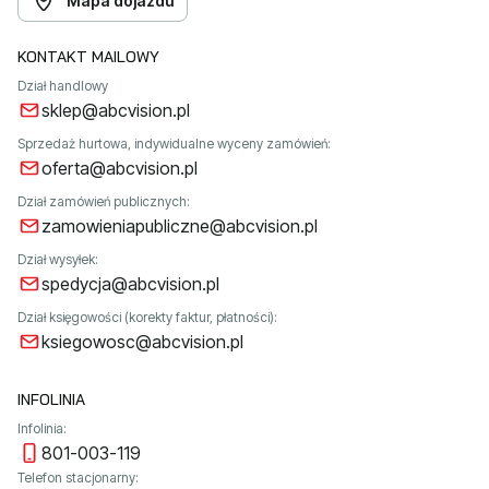
Mapa dojazdu
KONTAKT MAILOWY
Dział handlowy
sklep@abcvision.pl
Sprzedaż hurtowa, indywidualne wyceny zamówień:
oferta@abcvision.pl
Dział zamówień publicznych:
zamowieniapubliczne@abcvision.pl
Dział wysyłek:
spedycja@abcvision.pl
Dział księgowości (korekty faktur, płatności):
ksiegowosc@abcvision.pl
INFOLINIA
Infolinia:
801-003-119
Telefon stacjonarny: