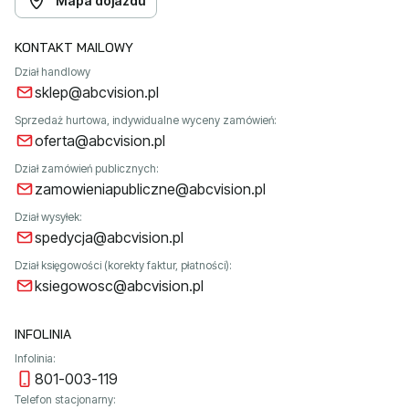
Mapa dojazdu
KONTAKT MAILOWY
Dział handlowy
sklep@abcvision.pl
Sprzedaż hurtowa, indywidualne wyceny zamówień:
oferta@abcvision.pl
Dział zamówień publicznych:
zamowieniapubliczne@abcvision.pl
Dział wysyłek:
spedycja@abcvision.pl
Dział księgowości (korekty faktur, płatności):
ksiegowosc@abcvision.pl
INFOLINIA
Infolinia:
801-003-119
Telefon stacjonarny: