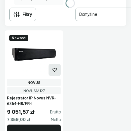
Filtry
Domyślne
Lista produktów
Nowość
PRODUCENT
NOVUS
Kod produktu
NOVUS1A127
Rejestrator IP Novus NVR-
6364-H8/FR-II
9 051,57 zł
Cena brutto
Cena netto
7 359,00 zł