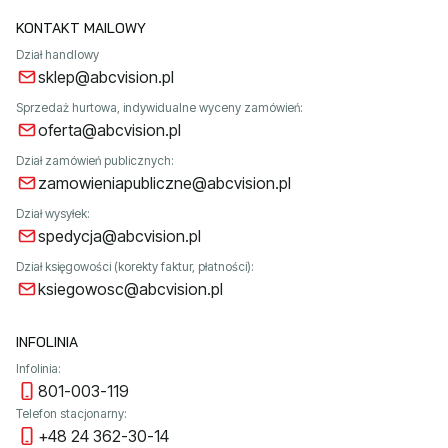
KONTAKT MAILOWY
Dział handlowy
sklep@abcvision.pl
Sprzedaż hurtowa, indywidualne wyceny zamówień:
oferta@abcvision.pl
Dział zamówień publicznych:
zamowieniapubliczne@abcvision.pl
Dział wysyłek:
spedycja@abcvision.pl
Dział księgowości (korekty faktur, płatności):
ksiegowosc@abcvision.pl
INFOLINIA
Infolinia:
801-003-119
Telefon stacjonarny:
+48 24 362-30-14