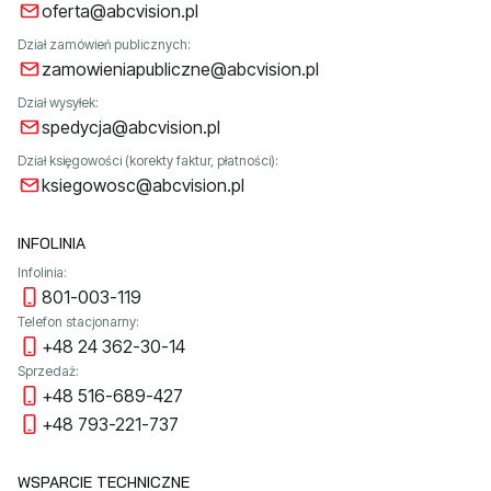
oferta@abcvision.pl
Dział zamówień publicznych:
zamowieniapubliczne@abcvision.pl
Dział wysyłek:
spedycja@abcvision.pl
Dział księgowości (korekty faktur, płatności):
ksiegowosc@abcvision.pl
INFOLINIA
Infolinia:
801-003-119
Telefon stacjonarny:
+48 24 362-30-14
Sprzedaż:
+48 516-689-427
+48 793-221-737
WSPARCIE TECHNICZNE