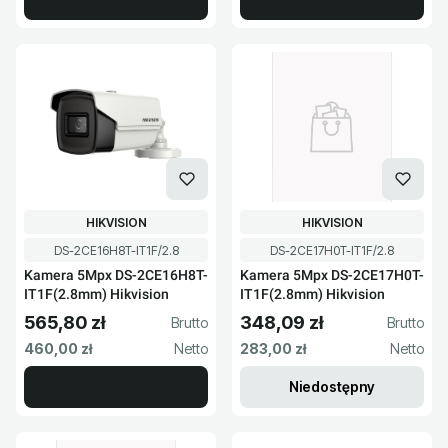
PRODUCENT
PRODUCENT
HIKVISION
HIKVISION
Kod produktu
Kod produktu
DS-2CE16H8T-IT1F/2.8
DS-2CE17H0T-IT1F/2.8
Kamera 5Mpx DS-2CE16H8T-
Kamera 5Mpx DS-2CE17H0T-
IT1F(2.8mm) Hikvision
IT1F(2.8mm) Hikvision
565,80 zł
348,09 zł
Cena brutto
Cena brutto
Cena netto
Cena netto
460,00 zł
283,00 zł
Niedostępny