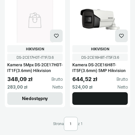
PRODUCENT
PRODUCENT
HIKVISION
HIKVISION
Kod produktu
Kod produktu
DS-2CE17H0T-IT1F/3.6
DS-2CE16H8T-IT5F/3.6
Kamera 5Mpx DS-2CE17H0T-
Kamera DS-2CE16H8T-
IT1F(3.6mm) Hikvision
IT5F(3.6mm) 5MP Hikvision
348,09 zł
644,52 zł
Cena brutto
Cena brutto
Cena netto
Cena netto
283,00 zł
524,00 zł
Niedostępny
Strona
z 1