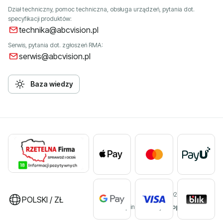
Dział techniczny, pomoc techniczna, obsługa urządzeń, pytania dot.
specyfikacji produktów:
technika@abcvision.pl
Serwis, pytania dot. zgłoszeń RMA:
serwis@abcvision.pl
Baza wiedzy
©2026 ABC VISION
POLSKI / ZŁ
Sklep internetowy
Shoper Premium