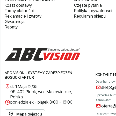
Koszt dostawy
Częste pytania
Formy płatności
Polityka prywatności
Reklamacje i zwroty
Regulamin sklepu
Gwarancja
Rabaty
ABC VISION - SYSTEMY ZABEZPIECZEŃ
KONTAKT M
BOGUCKI ARTUR
Dział handlow
ul. 1 Maja 12/35
sklep@a
09-402 Płock, woj. Mazowieckie,
Sprzedaż hur
Polska
zamówień:
poniedziałek - piątek 8:00 - 16:00
oferta@
Mapa dojazdu
Dział zamówie