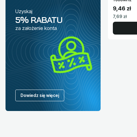
9,46 zł
Uzyskaj
Cena brut
Cena netto
7,69 zł
5% RABATU
za założenie konta
Dowiedz się więcej