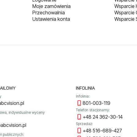
Moje zamówienia
Wsparcie H
Przechowalnia
Wsparcie
Ustawienia konta
Wsparcie 
AILOWY
INFOLINIA
y
Infolinia:
bcvision.pl
801-003-119
Telefon stacjonarny:
towa, indywidualne wyceny
+48 24 362-30-14
Sprzedaż:
abcvision.pl
+48 516-689-427
ń publicznych: