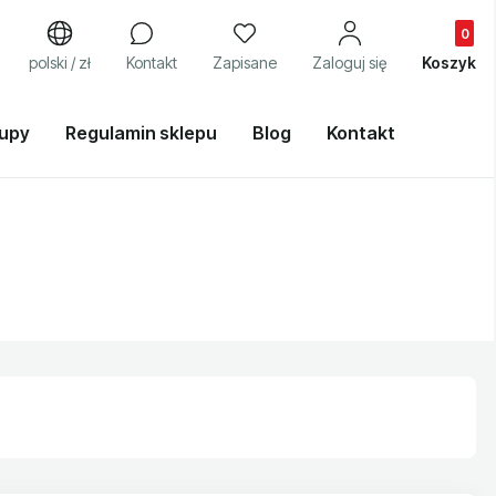
Produkty
j
polski / zł
Kontakt
Zapisane
Zaloguj się
Koszyk
kupy
Regulamin sklepu
Blog
Kontakt