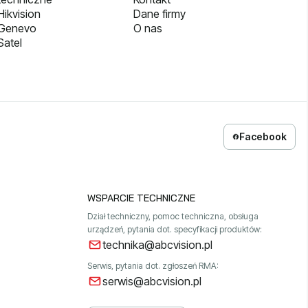
ikvision
Dane firmy
 Genevo
O nas
Satel
Facebook
WSPARCIE TECHNICZNE
Dział techniczny, pomoc techniczna, obsługa
urządzeń, pytania dot. specyfikacji produktów:
technika@abcvision.pl
Serwis, pytania dot. zgłoszeń RMA:
serwis@abcvision.pl