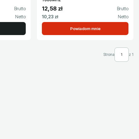
12,58 zł
Cena brutto
Cena netto
10,23 zł
Powiadom mnie
Strona
z 1