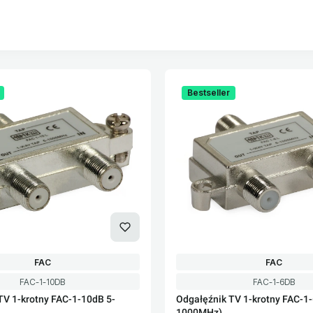
oduktów
Bestseller
PRODUCENT
PRODUCEN
FAC
FAC
Kod produktu
Kod produktu
FAC-1-10DB
FAC-1-6DB
TV 1-krotny FAC-1-10dB 5-
Odgałęźnik TV 1-krotny FAC-1-
1000MHz)