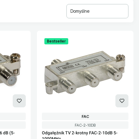
Domyślne
Bestseller
T
PRODUCENT
FAC
Kod produktu
FAC-2-10DB
6 dB (5-
Odgałęźnik TV 2-krotny FAC-2-10dB 5-
1000MHz