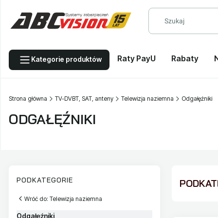
Raty PayU
Rabaty
Kategorie produktów
Strona główna
TV-DVBT, SAT, anteny
Telewizja naziemna
Odgałęźniki
ODGAŁĘŹNIKI
PODKATEGORIE
PODKATE
Wróć do: Telewizja naziemna
Odgałęźniki