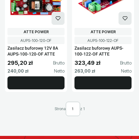
PRODUCENT
PRODUCENT
ATTE POWER
ATTE POWER
Kod produktu
Kod produktu
AUPS-100-120-OF
AUPS-100-122-OF
Zasilacz buforowy 12V 8A
Zasilacz buforowy AUPS-
AUPS-100-120-OF ATTE
100-122-OF ATTE
295,20 zł
323,49 zł
Cena brutto
Cena brutto
Cena netto
Cena netto
240,00 zł
263,00 zł
Strona
z 1