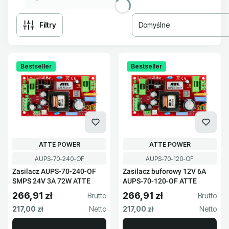
Filtry
Domyślne
Lista produktów
Bestseller
Bestseller
PRODUCENT
PRODUCENT
ATTE POWER
ATTE POWER
Kod produktu
Kod produktu
AUPS-70-240-OF
AUPS-70-120-OF
Zasilacz AUPS-70-240-OF
Zasilacz buforowy 12V 6A
SMPS 24V 3A 72W ATTE
AUPS-70-120-OF ATTE
266,91 zł
266,91 zł
Cena brutto
Cena brutto
Cena netto
Cena netto
217,00 zł
217,00 zł