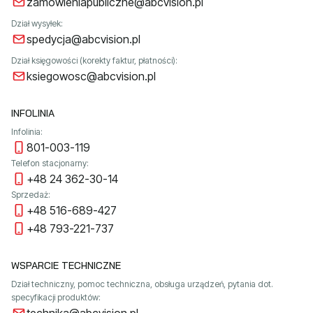
zamowieniapubliczne@abcvision.pl
Dział wysyłek:
spedycja@abcvision.pl
Dział księgowości (korekty faktur, płatności):
ksiegowosc@abcvision.pl
INFOLINIA
Infolinia:
801-003-119
Telefon stacjonarny:
+48 24 362-30-14
Sprzedaż:
+48 516-689-427
+48 793-221-737
WSPARCIE TECHNICZNE
Dział techniczny, pomoc techniczna, obsługa urządzeń, pytania dot.
specyfikacji produktów: