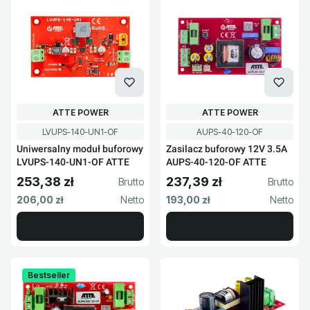
PRODUCENT
PRODUCENT
ATTE POWER
ATTE POWER
Kod produktu
Kod produktu
LVUPS-140-UN1-OF
AUPS-40-120-OF
Uniwersalny moduł buforowy
Zasilacz buforowy 12V 3.5A
LVUPS-140-UN1-OF ATTE
AUPS-40-120-OF ATTE
253,38 zł
237,39 zł
Cena brutto
Cena brutto
Cena netto
Cena netto
206,00 zł
193,00 zł
Bestseller