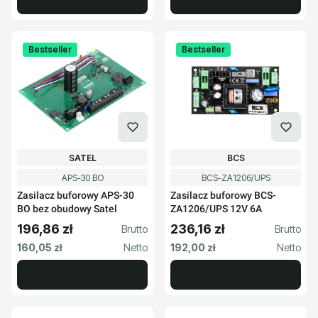
Bestseller
Bestseller
PRODUCENT
PRODUCENT
SATEL
BCS
Kod produktu
Kod produktu
APS-30 BO
BCS-ZA1206/UPS
Zasilacz buforowy APS-30
Zasilacz buforowy BCS-
BO bez obudowy Satel
ZA1206/UPS 12V 6A
196,86 zł
236,16 zł
Cena brutto
Cena brutto
Cena netto
Cena netto
160,05 zł
192,00 zł