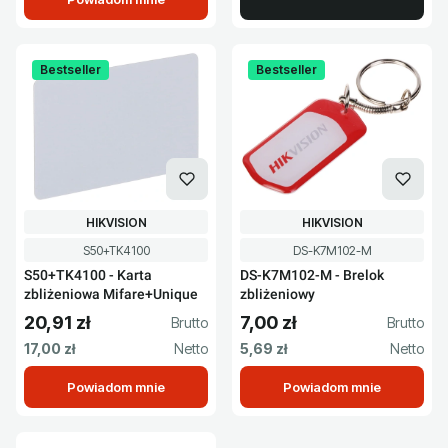
Bestseller
Bestseller
PRODUCENT
PRODUCENT
HIKVISION
HIKVISION
Kod produktu
Kod produktu
S50+TK4100
DS-K7M102-M
S50+TK4100 - Karta
DS-K7M102-M - Brelok
zbliżeniowa Mifare+Unique
zbliżeniowy
20,91 zł
7,00 zł
Cena brutto
Cena brutto
Cena netto
Cena netto
17,00 zł
5,69 zł
Powiadom mnie
Powiadom mnie