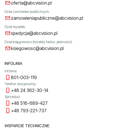
oferta@abcvision.pl
Dział zamówień publicznych:
zamowieniapubliczne@abcvision.pl
Dział wysyłek:
spedycja@abcvision.pl
Dział księgowości (korekty faktur, płatności):
ksiegowosc@abcvision.pl
INFOLINIA
Infolinia:
801-003-119
Telefon stacjonarny:
+48 24 362-30-14
Sprzedaż:
+48 516-689-427
+48 793-221-737
WSPARCIE TECHNICZNE