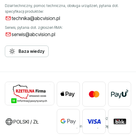
Dział techniczny, pomoc techniczna, obsługa urządzeń, pytania dot.
specyfikacji produktów:
technika@abcvision.pl
Serwis, pytania dot. zgłoszeń RMA:
serwis@abcvision.pl
Baza wiedzy
©2026 ABC VISION
POLSKI / ZŁ
Sklep internetowy
Shoper Premium