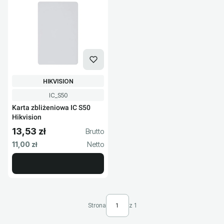
PRODUCENT
HIKVISION
Kod produktu
IC_S50
Karta zbliżeniowa IC S50
Hikvision
13,53 zł
Cena brutto
Cena netto
11,00 zł
Strona
z 1