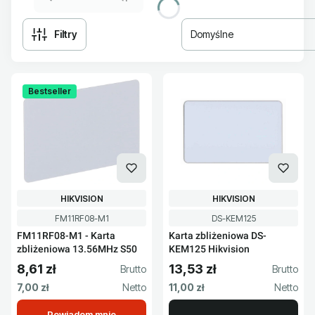
Filtry
Domyślne
Lista produktów
Bestseller
PRODUCENT
PRODUCENT
HIKVISION
HIKVISION
Kod produktu
Kod produktu
FM11RF08-M1
DS-KEM125
FM11RF08-M1 - Karta
Karta zbliżeniowa DS-
zbliżeniowa 13.56MHz S50
KEM125 Hikvision
8,61 zł
13,53 zł
Cena brutto
Cena brutto
Cena netto
Cena netto
7,00 zł
11,00 zł
Powiadom mnie