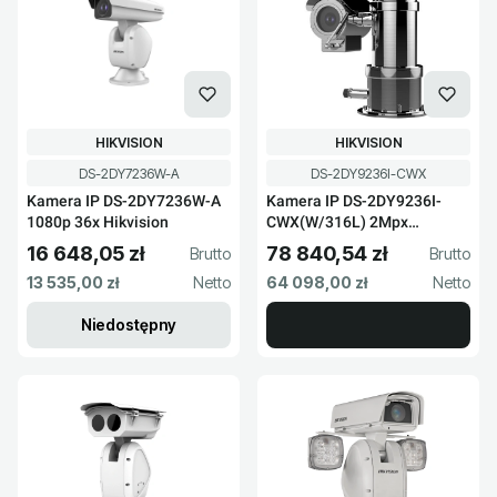
PRODUCENT
PRODUCENT
HIKVISION
HIKVISION
Kod produktu
Kod produktu
DS-2DY7236W-A
DS-2DY9236I-CWX
Kamera IP DS-2DY7236W-A
Kamera IP DS-2DY9236I-
1080p 36x Hikvision
CWX(W/316L) 2Mpx
Hikvision
16 648,05 zł
78 840,54 zł
Cena brutto
Cena brutto
Cena netto
Cena netto
13 535,00 zł
64 098,00 zł
Niedostępny