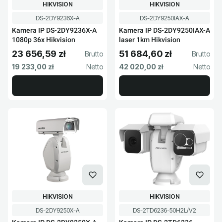
PRODUCENT
PRODUCENT
HIKVISION
HIKVISION
Kod produktu
Kod produktu
DS-2DY9236X-A
DS-2DY9250IAX-A
Kamera IP DS-2DY9236X-A
Kamera IP DS-2DY9250IAX-A
1080p 36x Hikvision
laser 1km Hikvision
23 656,59 zł
51 684,60 zł
Cena brutto
Cena brutto
Cena netto
Cena netto
19 233,00 zł
42 020,00 zł
PRODUCENT
PRODUCENT
HIKVISION
HIKVISION
Kod produktu
Kod produktu
DS-2DY9250X-A
DS-2TD6236-50H2L/V2