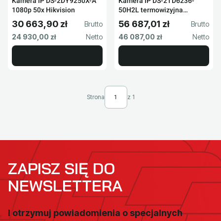
Kamera IP DS-2DY9250X-A
Kamera IP DS-2TD6236-
1080p 50x Hikvision
50H2L termowizyjna
Hikvision
30 663,90 zł
56 687,01 zł
Cena brutto
Cena brutto
Cena netto
Cena netto
24 930,00 zł
46 087,00 zł
Strona
z 1
ZAPISZ SIĘ DO
NEWSLETTERA
I otrzymuj powiadomienia o specjalnych