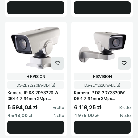
PRODUCENT
PRODUCENT
HIKVISION
HIKVISION
Kod produktu
Kod produktu
DS-2DY3220IW-DE4(B)
DS-2DY3320IW-DE(B)
Kamera IP DS-2DY3220IW-
Kamera IP DS-2DY3320IW-
DE4 4.7-94mm 2Mpx
DE 4.7-94mm 3Mpx
Hikvision
Hikvision
5 594,04 zł
6 119,25 zł
Cena brutto
Cena brutto
Cena netto
Cena netto
4 548,00 zł
4 975,00 zł