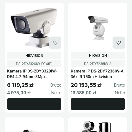
PRODUCENT
PRODUCENT
HIKVISION
HIKVISION
Kod produktu
Kod produktu
DS-2DY3320IW-DE4(B)
DS-2DY7236IW-A
Kamera IP DS-2DY3320IW-
Kamera IP DS-2DY7236IW-A
DE4 4.7-94mm 3Mpx
36x IR 150m Hikvision
Hikvision
6 119,25 zł
20 153,55 zł
Cena brutto
Cena brutto
Cena netto
Cena netto
4 975,00 zł
16 385,00 zł