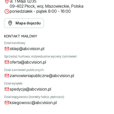
ul. 1 Maja 12/35
09-402 Płock, woj. Mazowieckie, Polska
poniedziałek - piątek 8:00 - 16:00
Mapa dojazdu
KONTAKT MAILOWY
Dział handlowy
sklep@abcvision.pl
Sprzedaż hurtowa, indywidualne wyceny zamówień:
oferta@abcvision.pl
Dział zamówień publicznych:
zamowieniapubliczne@abcvision.pl
Dział wysyłek:
spedycja@abcvision.pl
Dział księgowości (korekty faktur, płatności):
ksiegowosc@abcvision.pl