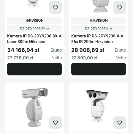
PRODUCENT
PRODUCENT
HIKVISION
HIKVISION
Kod produktu
Kod produktu
DS-2DY9236I8X-A
DS-2DY9236IX-A
Kamera IP DS-2DY9236I8X-A
Kamera IP DS-2DY9236IX-A
laser 800m Hikvision
36x IR 200m Hikvision
34 166,94 zł
28 908,69 zł
Cena brutto
Cena brutto
Cena netto
Cena netto
27 778,00 zł
23 503,00 zł