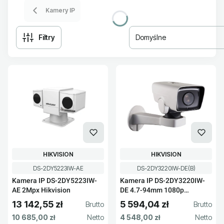
Kamery IP
Filtry
Domyślne
Lista produktów
PRODUCENT
PRODUCENT
HIKVISION
HIKVISION
Kod produktu
Kod produktu
DS-2DY5223IW-AE
DS-2DY3220IW-DE(B)
Kamera IP DS-2DY5223IW-
Kamera IP DS-2DY3220IW-
AE 2Mpx Hikvision
DE 4.7-94mm 1080p
Hikvision
13 142,55 zł
5 594,04 zł
Cena brutto
Cena brutto
Cena netto
Cena netto
10 685,00 zł
4 548,00 zł