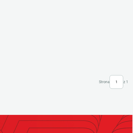
Strona
z 1