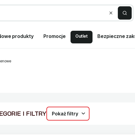
Wyczyść
Szuka
Nowe produkty
Promocje
Bezpieczne za
Outlet
tenowe
GORIE I FILTRY
Pokaż filtry