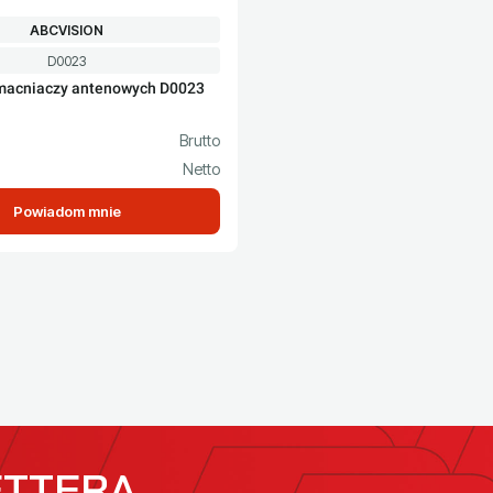
PRODUCENT
ABCVISION
Kod produktu
D0023
macniaczy antenowych D0023
to
Powiadom mnie
ETTERA