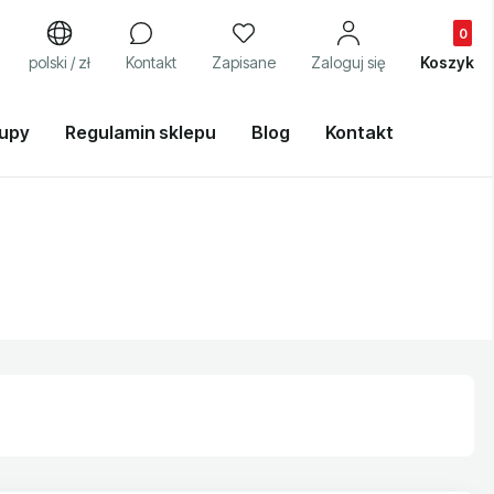
Produkty
j
polski / zł
Kontakt
Zapisane
Zaloguj się
Koszyk
kupy
Regulamin sklepu
Blog
Kontakt