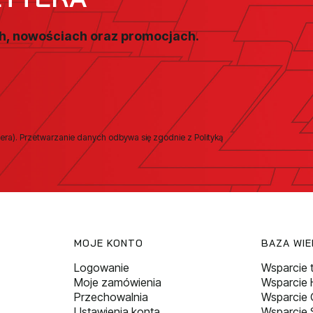
ch, nowościach oraz promocjach.
era). Przetwarzanie danych odbywa się zgodnie z Polityką
MOJE KONTO
BAZA WI
Logowanie
Wsparcie 
Moje zamówienia
Wsparcie H
Przechowalnia
Wsparcie
Ustawienia konta
Wsparcie 