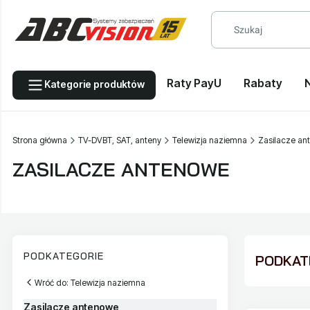
Raty PayU
Rabaty
Kategorie produktów
Strona główna
TV-DVBT, SAT, anteny
Telewizja naziemna
Zasilacze an
ZASILACZE ANTENOWE
PODKATEGORIE
PODKATE
Wróć do: Telewizja naziemna
Zasilacze antenowe