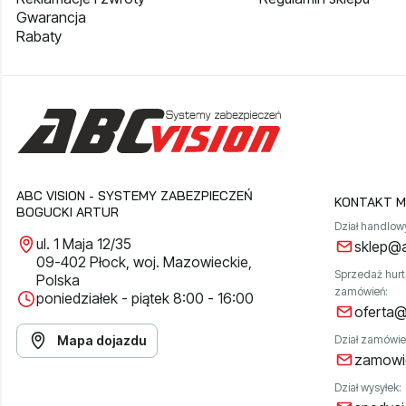
Gwarancja
Rabaty
ABC VISION - SYSTEMY ZABEZPIECZEŃ
KONTAKT M
BOGUCKI ARTUR
Dział handlow
ul. 1 Maja 12/35
sklep@a
09-402 Płock, woj. Mazowieckie,
Sprzedaż hur
Polska
zamówień:
poniedziałek - piątek 8:00 - 16:00
oferta@
Mapa dojazdu
Dział zamówie
zamowie
Dział wysyłek: