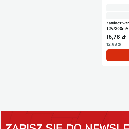
Zasilacz wz
12V/300mA
15,78 zł
Cena brut
Cena netto
12,83 zł
ZAPISZ SIĘ DO NEWSL