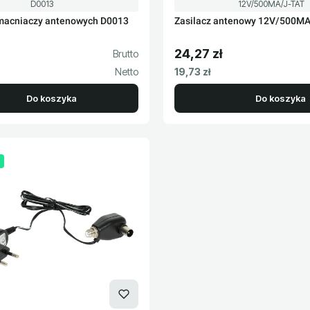
Kod produktu
Kod produktu
D0013
12V/500MA/J-TAT
macniaczy antenowych D0013
Zasilacz antenowy 12V/500M
24,27 zł
to
Cena brutto
Cena netto
19,73 zł
Do koszyka
Do koszyka