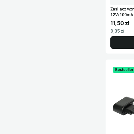
Zasilacz wz
12V/100mA
11,50 zł
Cena brut
Cena netto
9,35 zł
Bestseller