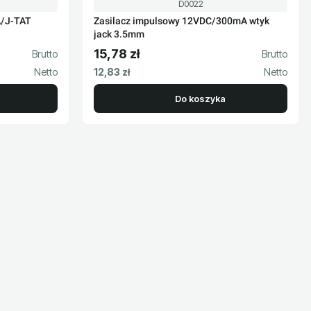
Kod produktu
D0022
A/J-TAT
Zasilacz impulsowy 12VDC/300mA wtyk
jack 3.5mm
15,78 zł
Cena brutto
Cena netto
12,83 zł
Do koszyka