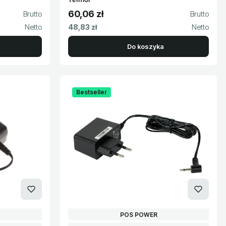
60,06 zł
Cena brutto
Cena netto
48,83 zł
Do koszyka
Bestseller
PRODUCENT
POS POWER