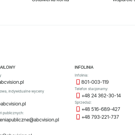
AILOWY
INFOLINIA
y
Infolinia:
bcvision.pl
801-003-119
Telefon stacjonarny:
towa, indywidualne wyceny
+48 24 362-30-14
Sprzedaż:
abcvision.pl
+48 516-689-427
ń publicznych:
+48 793-221-737
niapubliczne@abcvision.pl