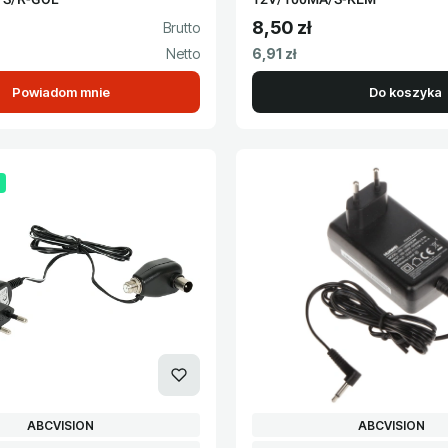
8,50 zł
to
Cena brutto
Cena netto
6,91 zł
Powiadom mnie
Do koszyka
PRODUCENT
PRODUCENT
ABCVISION
ABCVISION