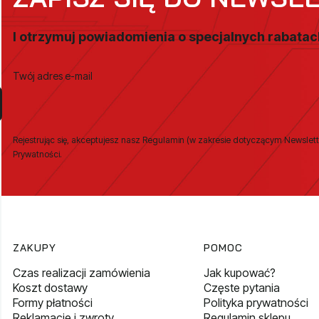
I otrzymuj powiadomienia o specjalnych rabata
Twój adres e-mail
Rejestrując się, akceptujesz nasz Regulamin (w zakresie dotyczącym Newslett
Prywatności.
Linki w stopce
ZAKUPY
POMOC
Czas realizacji zamówienia
Jak kupować?
Koszt dostawy
Częste pytania
Formy płatności
Polityka prywatności
Reklamacje i zwroty
Regulamin sklepu