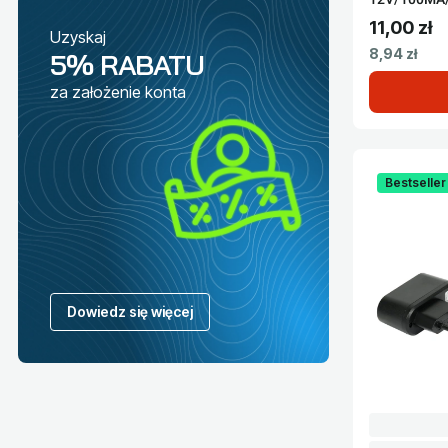
11,00 zł
Uzyskaj
Cena brut
Cena netto
8,94 zł
5% RABATU
za założenie konta
Bestseller
Dowiedz się więcej