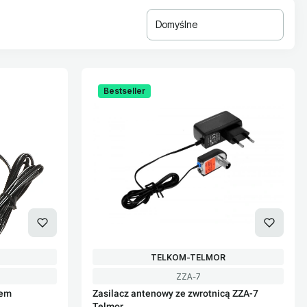
Domyślne
Bestseller
PRODUCENT
TELKOM-TELMOR
Kod produktu
ZZA-7
rem
Zasilacz antenowy ze zwrotnicą ZZA-7
Telmor