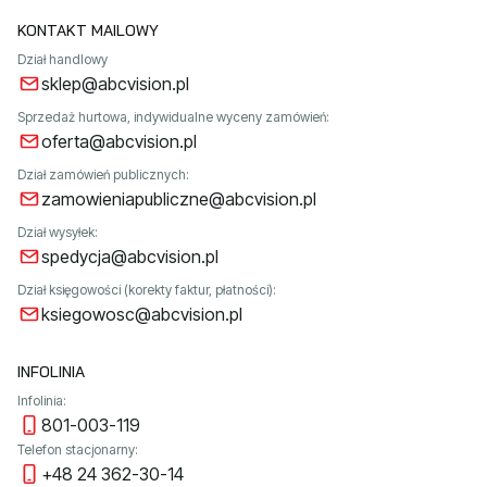
KONTAKT MAILOWY
Dział handlowy
sklep@abcvision.pl
Sprzedaż hurtowa, indywidualne wyceny zamówień:
oferta@abcvision.pl
Dział zamówień publicznych:
zamowieniapubliczne@abcvision.pl
Dział wysyłek:
spedycja@abcvision.pl
Dział księgowości (korekty faktur, płatności):
ksiegowosc@abcvision.pl
INFOLINIA
Infolinia:
801-003-119
Telefon stacjonarny:
+48 24 362-30-14