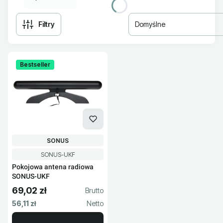
Filtry
Domyślne
Lista produktów
Bestseller
PRODUCENT
SONUS
Kod produktu
SONUS-UKF
Pokojowa antena radiowa
SONUS-UKF
69,02 zł
Cena brutto
Cena netto
56,11 zł