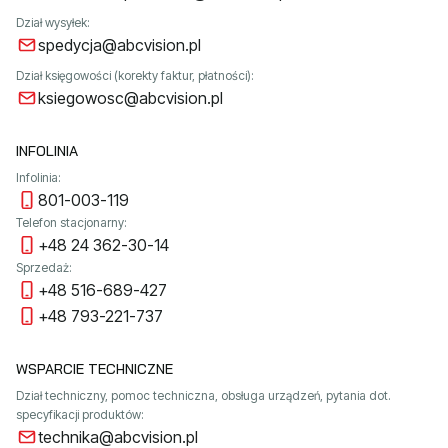
Dział wysyłek:
spedycja@abcvision.pl
Dział księgowości (korekty faktur, płatności):
ksiegowosc@abcvision.pl
INFOLINIA
Infolinia:
801-003-119
Telefon stacjonarny:
+48 24 362-30-14
Sprzedaż:
+48 516-689-427
+48 793-221-737
WSPARCIE TECHNICZNE
Dział techniczny, pomoc techniczna, obsługa urządzeń, pytania dot.
specyfikacji produktów:
technika@abcvision.pl