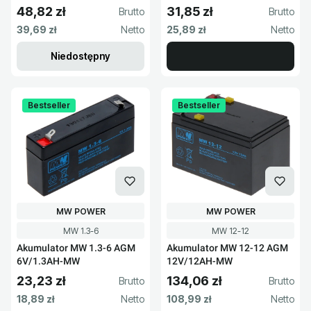
48,82 zł
31,85 zł
Cena brutto
Cena brutto
Cena netto
Cena netto
39,69 zł
25,89 zł
Niedostępny
Bestseller
Bestseller
PRODUCENT
PRODUCENT
MW POWER
MW POWER
Kod produktu
Kod produktu
MW 1.3-6
MW 12-12
Akumulator MW 1.3-6 AGM
Akumulator MW 12-12 AGM
6V/1.3AH-MW
12V/12AH-MW
23,23 zł
134,06 zł
Cena brutto
Cena brutto
Cena netto
Cena netto
18,89 zł
108,99 zł