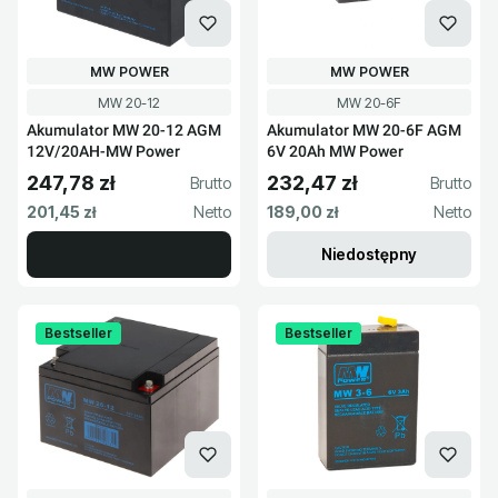
PRODUCENT
PRODUCENT
MW POWER
MW POWER
Kod produktu
Kod produktu
MW 20-12
MW 20-6F
Akumulator MW 20-12 AGM
Akumulator MW 20-6F AGM
12V/20AH-MW Power
6V 20Ah MW Power
247,78 zł
232,47 zł
Cena brutto
Cena brutto
Cena netto
Cena netto
201,45 zł
189,00 zł
Niedostępny
Bestseller
Bestseller