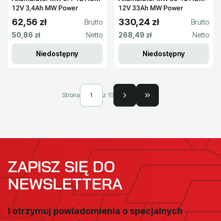
12V 3,4Ah MW Power
12V 33Ah MW Power
62,56 zł
330,24 zł
Cena brutto
Cena brutto
Cena netto
Cena netto
50,86 zł
268,49 zł
Niedostępny
Niedostępny
Strona
z 10
Przejdź do ostatniej s
ZAPISZ SIĘ DO
NEWSLETTERA
I otrzymuj powiadomienia o specjalnych