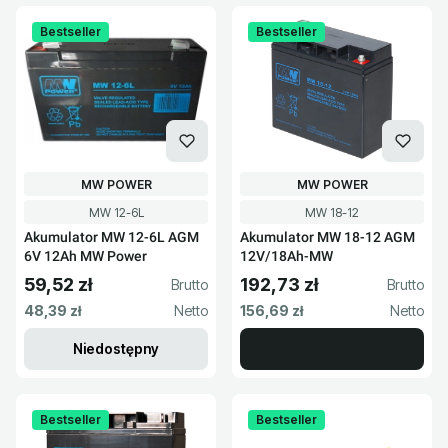
Bestseller
Bestseller
PRODUCENT
PRODUCENT
MW POWER
MW POWER
Kod produktu
Kod produktu
MW 12-6L
MW 18-12
Akumulator MW 12-6L AGM
Akumulator MW 18-12 AGM
6V 12Ah MW Power
12V/18Ah-MW
59,52 zł
192,73 zł
Cena brutto
Cena brutto
Cena netto
Cena netto
48,39 zł
156,69 zł
Niedostępny
Bestseller
Bestseller