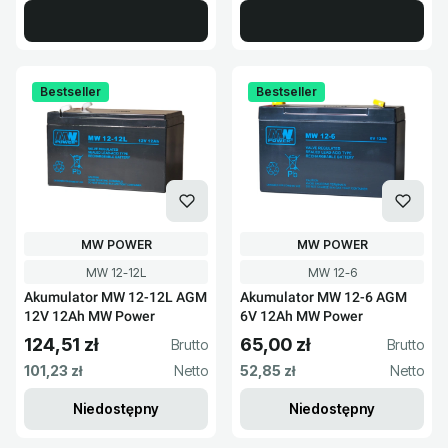
Bestseller
Bestseller
PRODUCENT
PRODUCENT
MW POWER
MW POWER
Kod produktu
Kod produktu
MW 12-12L
MW 12-6
Akumulator MW 12-12L AGM
Akumulator MW 12-6 AGM
12V 12Ah MW Power
6V 12Ah MW Power
124,51 zł
65,00 zł
Cena brutto
Cena brutto
Cena netto
Cena netto
101,23 zł
52,85 zł
Niedostępny
Niedostępny