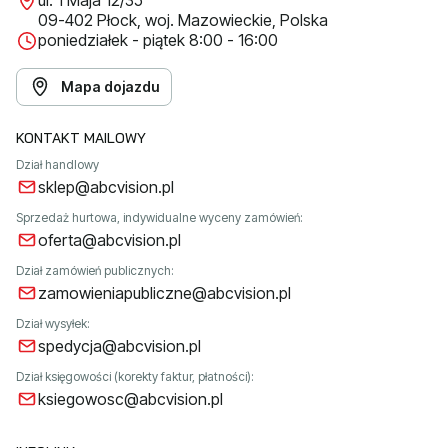
ul. 1 Maja 12/35
09-402 Płock, woj. Mazowieckie, Polska
poniedziałek - piątek 8:00 - 16:00
Mapa dojazdu
KONTAKT MAILOWY
Dział handlowy
sklep@abcvision.pl
Sprzedaż hurtowa, indywidualne wyceny zamówień:
oferta@abcvision.pl
Dział zamówień publicznych:
zamowieniapubliczne@abcvision.pl
Dział wysyłek:
spedycja@abcvision.pl
Dział księgowości (korekty faktur, płatności):
ksiegowosc@abcvision.pl