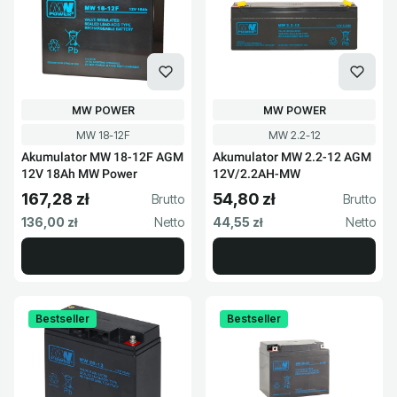
PRODUCENT
PRODUCENT
MW POWER
MW POWER
Kod produktu
Kod produktu
MW 18-12F
MW 2.2-12
Akumulator MW 18-12F AGM
Akumulator MW 2.2-12 AGM
12V 18Ah MW Power
12V/2.2AH-MW
167,28 zł
54,80 zł
Cena brutto
Cena brutto
Cena netto
Cena netto
136,00 zł
44,55 zł
Bestseller
Bestseller