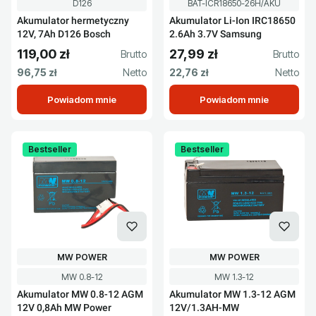
Kod produktu
Kod produktu
D126
BAT-ICR18650-26H/AKU
Akumulator hermetyczny
Akumulator Li-Ion IRC18650
12V, 7Ah D126 Bosch
2.6Ah 3.7V Samsung
119,00 zł
27,99 zł
Cena brutto
Cena brutto
Cena netto
Cena netto
96,75 zł
22,76 zł
Powiadom mnie
Powiadom mnie
Bestseller
Bestseller
PRODUCENT
PRODUCENT
MW POWER
MW POWER
Kod produktu
Kod produktu
MW 0.8-12
MW 1.3-12
Akumulator MW 0.8-12 AGM
Akumulator MW 1.3-12 AGM
12V 0,8Ah MW Power
12V/1.3AH-MW