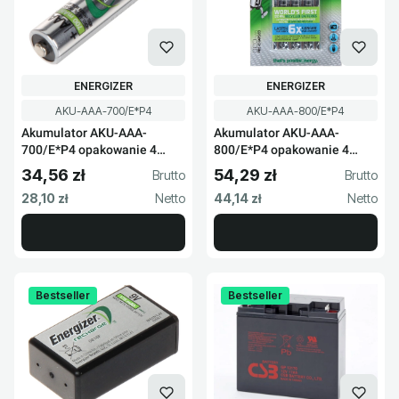
PRODUCENT
PRODUCENT
ENERGIZER
ENERGIZER
Kod produktu
Kod produktu
AKU-AAA-700/E*P4
AKU-AAA-800/E*P4
Akumulator AKU-AAA-
Akumulator AKU-AAA-
700/E*P4 opakowanie 4
800/E*P4 opakowanie 4
sztuk
sztuki
34,56 zł
54,29 zł
Cena brutto
Cena brutto
Cena netto
Cena netto
28,10 zł
44,14 zł
Bestseller
Bestseller