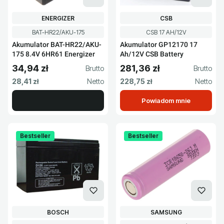
PRODUCENT
PRODUCENT
ENERGIZER
CSB
Kod produktu
Kod produktu
BAT-HR22/AKU-175
CSB 17 AH/12V
Akumulator BAT-HR22/AKU-
Akumulator GP12170 17
175 8.4V 6HR61 Energizer
Ah/12V CSB Battery
34,94 zł
281,36 zł
Cena brutto
Cena brutto
Cena netto
Cena netto
28,41 zł
228,75 zł
Powiadom mnie
Bestseller
Bestseller
PRODUCENT
PRODUCENT
BOSCH
SAMSUNG