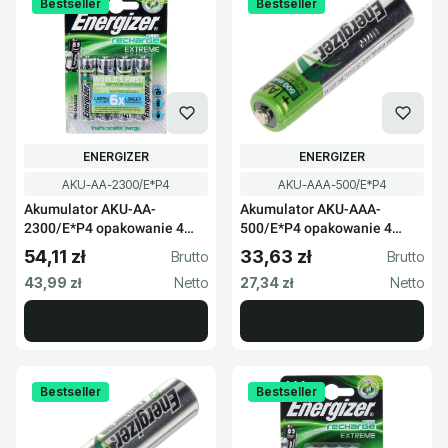
Bestseller
Bestseller
PRODUCENT
PRODUCENT
ENERGIZER
ENERGIZER
Kod produktu
Kod produktu
AKU-AA-2300/E*P4
AKU-AAA-500/E*P4
Akumulator AKU-AA-
Akumulator AKU-AAA-
2300/E*P4 opakowanie 4
500/E*P4 opakowanie 4
sztuki
sztuki
54,11 zł
33,63 zł
Cena brutto
Cena brutto
Cena netto
Cena netto
43,99 zł
27,34 zł
Bestseller
Bestseller