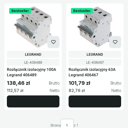
Bestseller
Bestseller
PRODUCENT
PRODUCENT
LEGRAND
LEGRAND
Kod produktu
Kod produktu
LE-406489
LE-406467
Rozłącznik izolacyjny 100A
Rozłącznik izolacyjny 63A
Legrand 406489
Legrand 406467
138,46 zł
101,79 zł
Cena brutto
Cena brutto
Cena netto
Cena netto
112,57 zł
82,76 zł
Strona
z 1