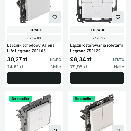
PRODUCENT
PRODUCENT
LEGRAND
LEGRAND
Kod produktu
Kod produktu
LE-752106
LE-752129
Łącznik schodowy Valena
Łącznik sterowania roletami
Life Legrand 752106
Legrand 752129
30,27 zł
98,34 zł
Cena brutto
Cena brutto
Cena netto
Cena netto
24,61 zł
79,95 zł
Bestseller
Bestseller