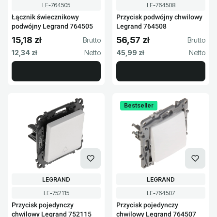
Kod produktu
Kod produktu
LE-764505
LE-764508
Łącznik świecznikowy
Przycisk podwójny chwilowy
podwójny Legrand 764505
Legrand 764508
15,18 zł
56,57 zł
Cena brutto
Cena brutto
Cena netto
Cena netto
12,34 zł
45,99 zł
Bestseller
PRODUCENT
PRODUCENT
LEGRAND
LEGRAND
Kod produktu
Kod produktu
LE-752115
LE-764507
Przycisk pojedynczy
Przycisk pojedynczy
chwilowy Legrand 752115
chwilowy Legrand 764507