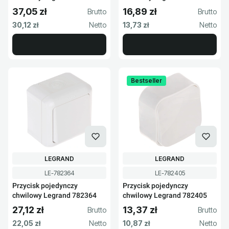
37,05 zł
16,89 zł
Cena brutto
Cena brutto
Cena netto
Cena netto
30,12 zł
13,73 zł
Bestseller
PRODUCENT
PRODUCENT
LEGRAND
LEGRAND
Kod produktu
Kod produktu
LE-782364
LE-782405
Przycisk pojedynczy
Przycisk pojedynczy
chwilowy Legrand 782364
chwilowy Legrand 782405
27,12 zł
13,37 zł
Cena brutto
Cena brutto
Cena netto
Cena netto
22,05 zł
10,87 zł