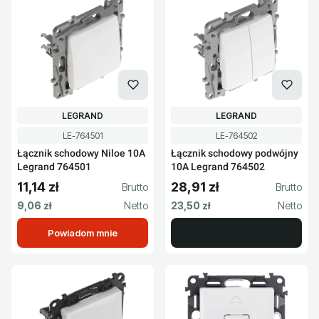
PRODUCENT
PRODUCENT
LEGRAND
LEGRAND
Kod produktu
Kod produktu
LE-764501
LE-764502
Łącznik schodowy Niloe 10A
Łącznik schodowy podwójny
Legrand 764501
10A Legrand 764502
11,14 zł
28,91 zł
Cena brutto
Cena brutto
Cena netto
Cena netto
9,06 zł
23,50 zł
Powiadom mnie