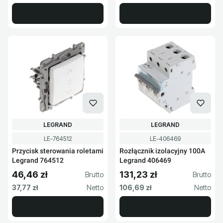
PRODUCENT
PRODUCENT
LEGRAND
LEGRAND
Kod produktu
Kod produktu
LE-764512
LE-406469
Przycisk sterowania roletami
Rozłącznik izolacyjny 100A
Legrand 764512
Legrand 406469
46,46 zł
131,23 zł
Cena brutto
Cena brutto
Cena netto
Cena netto
37,77 zł
106,69 zł