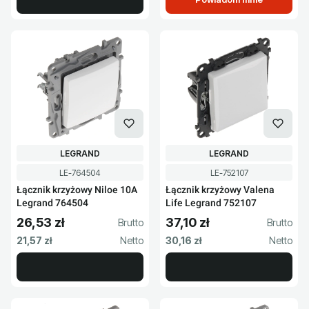
PRODUCENT
PRODUCENT
LEGRAND
LEGRAND
Kod produktu
Kod produktu
LE-764504
LE-752107
Łącznik krzyżowy Niloe 10A
Łącznik krzyżowy Valena
Legrand 764504
Life Legrand 752107
26,53 zł
37,10 zł
Cena brutto
Cena brutto
Cena netto
Cena netto
21,57 zł
30,16 zł