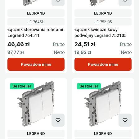
PRODUCENT
PRODUCENT
LEGRAND
LEGRAND
Kod produktu
Kod produktu
LE-764511
LE-752105
Łącznik sterowania roletami
Łącznik świecznikowy
Legrand 764511
podwójny Legrand 752105
46,46 zł
24,51 zł
Cena brutto
Cena brutto
Cena netto
Cena netto
37,77 zł
19,93 zł
Powiadom mnie
Powiadom mnie
Bestseller
Bestseller
PRODUCENT
PRODUCENT
LEGRAND
LEGRAND