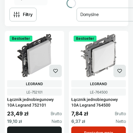
Filtry
Domyślne
Lista produktów
Bestseller
Bestseller
PRODUCENT
PRODUCENT
LEGRAND
LEGRAND
Kod produktu
Kod produktu
LE-752101
LE-764500
Łącznik jednobiegunowy
Łącznik jednobiegunowy
10A Legrand 752101
10A Legrand 764500
23,49 zł
7,84 zł
Cena brutto
Cena brutto
Cena netto
Cena netto
19,10 zł
6,37 zł
Powiadom mnie