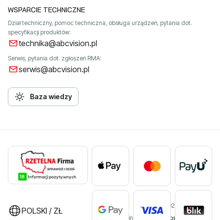
WSPARCIE TECHNICZNE
Dział techniczny, pomoc techniczna, obsługa urządzeń, pytania dot.
specyfikacji produktów:
technika@abcvision.pl
Serwis, pytania dot. zgłoszeń RMA:
serwis@abcvision.pl
Baza wiedzy
©2026 ABC VISION
POLSKI / ZŁ
Sklep internetowy
Shoper Premium