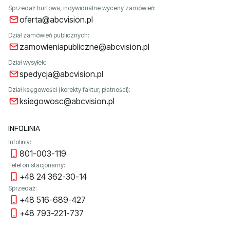
Sprzedaż hurtowa, indywidualne wyceny zamówień:
oferta@abcvision.pl
Dział zamówień publicznych:
zamowieniapubliczne@abcvision.pl
Dział wysyłek:
spedycja@abcvision.pl
Dział księgowości (korekty faktur, płatności):
ksiegowosc@abcvision.pl
INFOLINIA
Infolinia:
801-003-119
Telefon stacjonarny:
+48 24 362-30-14
Sprzedaż:
+48 516-689-427
+48 793-221-737