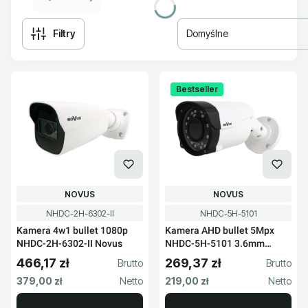
Filtry
Domyślne
Lista produktów
Bestseller
PRODUCENT
PRODUCENT
NOVUS
NOVUS
Kod produktu
Kod produktu
NHDC-2H-6302-II
NHDC-5H-5101
Kamera 4w1 bullet 1080p
Kamera AHD bullet 5Mpx
NHDC-2H-6302-II Novus
NHDC-5H-5101 3.6mm
Novus
466,17 zł
269,37 zł
Cena brutto
Cena brutto
Cena netto
Cena netto
379,00 zł
219,00 zł