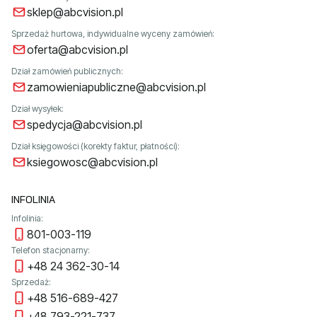
sklep@abcvision.pl
Sprzedaż hurtowa, indywidualne wyceny zamówień:
oferta@abcvision.pl
Dział zamówień publicznych:
zamowieniapubliczne@abcvision.pl
Dział wysyłek:
spedycja@abcvision.pl
Dział księgowości (korekty faktur, płatności):
ksiegowosc@abcvision.pl
INFOLINIA
Infolinia:
801-003-119
Telefon stacjonarny:
+48 24 362-30-14
Sprzedaż:
+48 516-689-427
+48 793-221-737