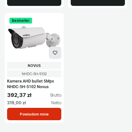
Bestseller
PRODUCENT
NOVUS
Kod produktu
NHDC-5H-5102
Kamera AHD bullet 5Mpx
NHDC-5H-5102 Novus
392,37 zł
Cena brutto
Cena netto
319,00 zł
Powiadom mnie