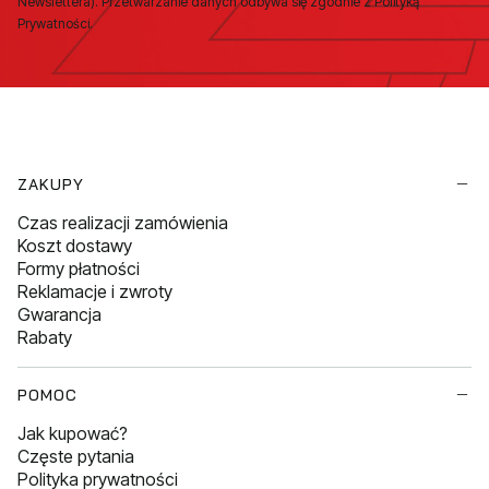
Newslettera). Przetwarzanie danych odbywa się zgodnie z Polityką
Prywatności.
Linki w stopce
ZAKUPY
Czas realizacji zamówienia
Koszt dostawy
Formy płatności
Reklamacje i zwroty
Gwarancja
Rabaty
POMOC
Jak kupować?
Częste pytania
Polityka prywatności