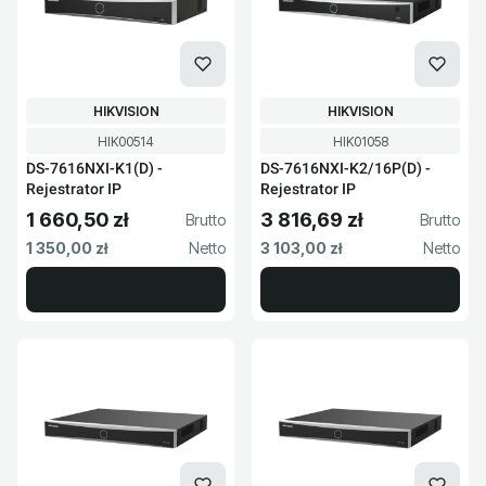
PRODUCENT
PRODUCENT
HIKVISION
HIKVISION
Kod produktu
Kod produktu
HIK00514
HIK01058
DS-7616NXI-K1(D) -
DS-7616NXI-K2/16P(D) -
Rejestrator IP
Rejestrator IP
1 660,50 zł
3 816,69 zł
Cena brutto
Cena brutto
Cena netto
Cena netto
1 350,00 zł
3 103,00 zł