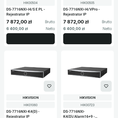
Kod produktu
Kod produktu
HIK00504
HIK00505
DS-7716NXI-I4/S E PL -
DS-7716NXI-I4/VPro -
Rejestrator IP
Rejestrator IP
7 872,00 zł
7 872,00 zł
Cena brutto
Cena brutto
Cena netto
Cena netto
6 400,00 zł
6 400,00 zł
PRODUCENT
PRODUCENT
HIKVISION
HIKVISION
Kod produktu
Kod produktu
HIK01060
HIK00723
DS-7716NXI-K4(D) -
DS-7716NXI-
Rejestrator IP
K4(D)/Alarm16+9 -