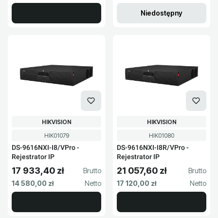
Niedostępny
PRODUCENT
PRODUCENT
HIKVISION
HIKVISION
Kod produktu
Kod produktu
HIK01079
HIK01080
DS-9616NXI-I8/VPro -
DS-9616NXI-I8R/VPro -
Rejestrator IP
Rejestrator IP
17 933,40 zł
21 057,60 zł
Cena brutto
Cena brutto
Cena netto
Cena netto
14 580,00 zł
17 120,00 zł