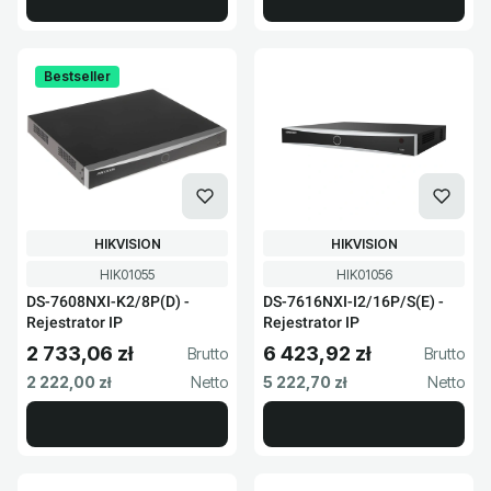
Bestseller
PRODUCENT
PRODUCENT
HIKVISION
HIKVISION
Kod produktu
Kod produktu
HIK01055
HIK01056
DS-7608NXI-K2/8P(D) -
DS-7616NXI-I2/16P/S(E) -
Rejestrator IP
Rejestrator IP
2 733,06 zł
6 423,92 zł
Cena brutto
Cena brutto
Cena netto
Cena netto
2 222,00 zł
5 222,70 zł