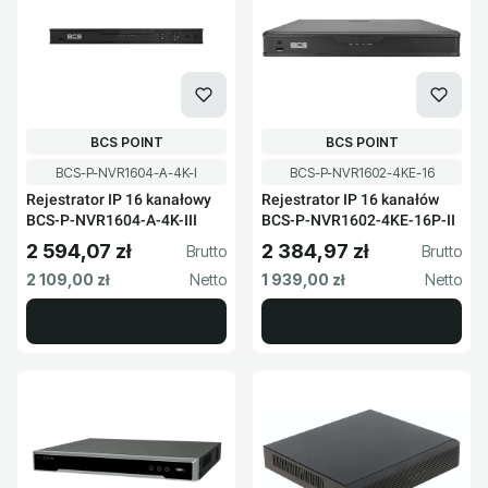
PRODUCENT
PRODUCENT
BCS POINT
BCS POINT
Kod produktu
Kod produktu
BCS-P-NVR1604-A-4K-I
BCS-P-NVR1602-4KE-16
Rejestrator IP 16 kanałowy
Rejestrator IP 16 kanałów
BCS-P-NVR1604-A-4K-III
BCS-P-NVR1602-4KE-16P-II
2 594,07 zł
2 384,97 zł
Cena brutto
Cena brutto
Cena netto
Cena netto
2 109,00 zł
1 939,00 zł