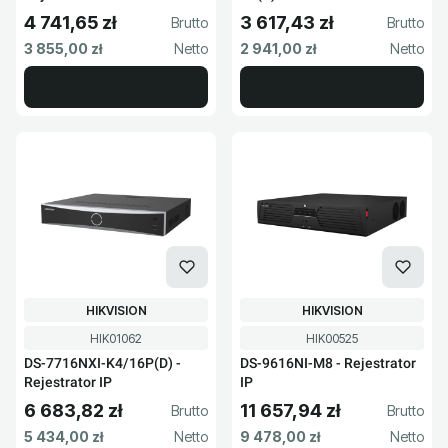
Rejestrator IP
4 741,65 zł
3 617,43 zł
Cena brutto
Cena brutto
Cena netto
Cena netto
3 855,00 zł
2 941,00 zł
PRODUCENT
PRODUCENT
HIKVISION
HIKVISION
Kod produktu
Kod produktu
HIK01062
HIK00525
DS-7716NXI-K4/16P(D) -
DS-9616NI-M8 - Rejestrator
Rejestrator IP
IP
6 683,82 zł
11 657,94 zł
Cena brutto
Cena brutto
Cena netto
Cena netto
5 434,00 zł
9 478,00 zł