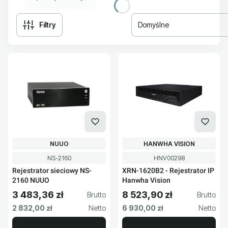
Filtry
Domyślne
Lista produktów
PRODUCENT
PRODUCENT
NUUO
HANWHA VISION
Kod produktu
Kod produktu
NS-2160
HNV00298
Rejestrator sieciowy NS-
XRN-1620B2 - Rejestrator IP
2160 NUUO
Hanwha Vision
3 483,36 zł
8 523,90 zł
Cena brutto
Cena brutto
Cena netto
Cena netto
2 832,00 zł
6 930,00 zł