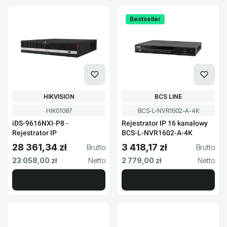
Bestseller
PRODUCENT
PRODUCENT
HIKVISION
BCS LINE
Kod produktu
Kod produktu
HIK01087
BCS-L-NVR1602-A-4K
iDS-9616NXI-P8 -
Rejestrator IP 16 kanałowy
Rejestrator IP
BCS-L-NVR1602-A-4K
28 361,34 zł
3 418,17 zł
Cena brutto
Cena brutto
Cena netto
Cena netto
23 058,00 zł
2 779,00 zł