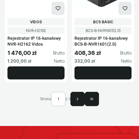
PRODUCENT
PRODUCENT
VIDOS
BCS BASIC
Kod produktu
Kod produktu
NVR-H2162
BCS-B-NVR1601(2.0)
Rejestrator IP 16-kanałowy
Rejestrator IP 16-kanałowy
NVR-H2162 Vidos
BCS-B-NVR1601(2.0)
1 476,00 zł
408,36 zł
Cena brutto
Cena brutto
Cena netto
Cena netto
1 200,00 zł
332,00 zł
Strona
z 3
Przejdź do ostatniej s