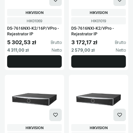
PRODUCENT
PRODUCENT
HIKVISION
HIKVISION
Kod produktu
Kod produktu
HIK01069
HIK01019
DS-7616NXI-K2/16P/VPro -
DS-7616NXI-K2/VPro -
Rejestrator IP
Rejestrator IP
5 302,53 zł
3 172,17 zł
Cena brutto
Cena brutto
Cena netto
Cena netto
4 311,00 zł
2 579,00 zł
PRODUCENT
PRODUCENT
HIKVISION
HIKVISION