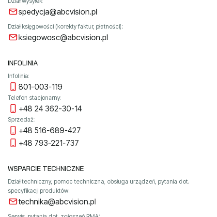
Dział wysyłek:
spedycja@abcvision.pl
Dział księgowości (korekty faktur, płatności):
ksiegowosc@abcvision.pl
INFOLINIA
Infolinia:
801-003-119
Telefon stacjonarny:
+48 24 362-30-14
Sprzedaż:
+48 516-689-427
+48 793-221-737
WSPARCIE TECHNICZNE
Dział techniczny, pomoc techniczna, obsługa urządzeń, pytania dot.
specyfikacji produktów:
technika@abcvision.pl
Serwis, pytania dot. zgłoszeń RMA: