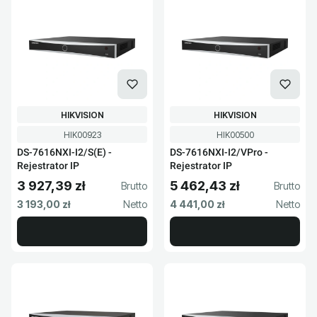
PRODUCENT
PRODUCENT
HIKVISION
HIKVISION
Kod produktu
Kod produktu
HIK00923
HIK00500
DS-7616NXI-I2/S(E) -
DS-7616NXI-I2/VPro -
Rejestrator IP
Rejestrator IP
3 927,39 zł
5 462,43 zł
Cena brutto
Cena brutto
Cena netto
Cena netto
3 193,00 zł
4 441,00 zł