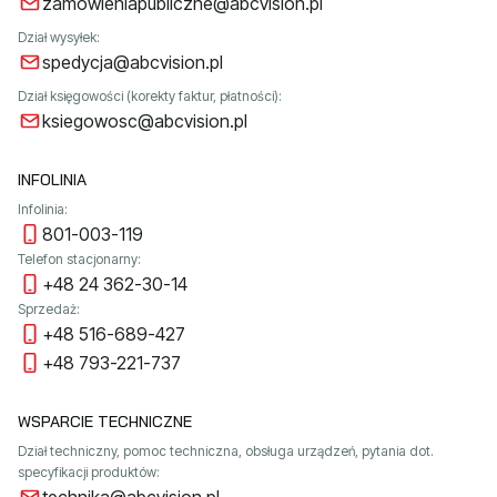
zamowieniapubliczne@abcvision.pl
Dział wysyłek:
spedycja@abcvision.pl
Dział księgowości (korekty faktur, płatności):
ksiegowosc@abcvision.pl
INFOLINIA
Infolinia:
801-003-119
Telefon stacjonarny:
+48 24 362-30-14
Sprzedaż:
+48 516-689-427
+48 793-221-737
WSPARCIE TECHNICZNE
Dział techniczny, pomoc techniczna, obsługa urządzeń, pytania dot.
specyfikacji produktów: