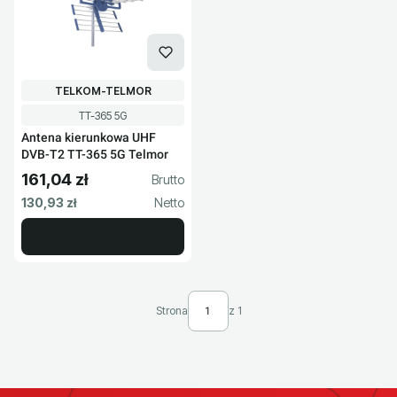
PRODUCENT
TELKOM-TELMOR
Kod produktu
TT-365 5G
Antena kierunkowa UHF
DVB-T2 TT-365 5G Telmor
161,04 zł
Cena brutto
Cena netto
130,93 zł
Strona
z 1