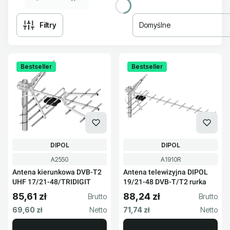
Filtry
Domyślne
Lista produktów
Bestseller
Bestseller
PRODUCENT
PRODUCENT
DIPOL
DIPOL
Kod produktu
Kod produktu
A2550
A1910R
Antena kierunkowa DVB-T2
Antena telewizyjna DIPOL
UHF 17/21-48/TRIDIGIT
19/21-48 DVB-T/T2 rurka
85,61 zł
88,24 zł
Cena brutto
Cena brutto
Cena netto
Cena netto
69,60 zł
71,74 zł