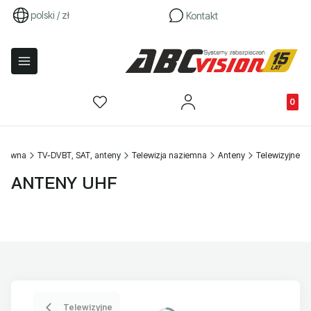
polski / zł
Kontakt
Produkty
 główna
TV-DVBT, SAT, anteny
Telewizja naziemna
Anteny
Telewizyjne
ANTENY UHF
Telewizyjne