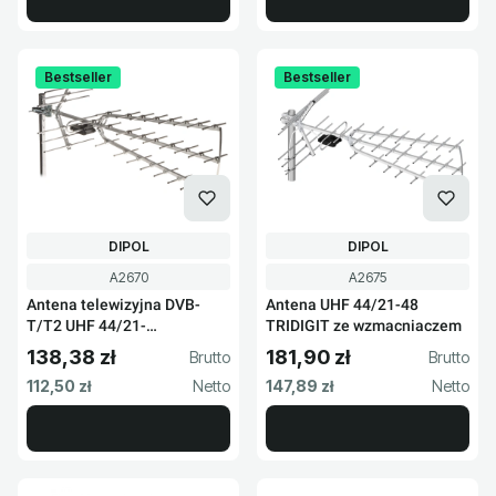
Bestseller
Bestseller
PRODUCENT
PRODUCENT
DIPOL
DIPOL
Kod produktu
Kod produktu
A2670
A2675
Antena telewizyjna DVB-
Antena UHF 44/21-48
T/T2 UHF 44/21-
TRIDIGIT ze wzmacniaczem
48/TRIDIGIT
138,38 zł
181,90 zł
Cena brutto
Cena brutto
Cena netto
Cena netto
112,50 zł
147,89 zł