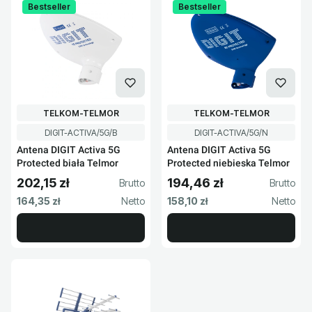
Bestseller
Bestseller
PRODUCENT
PRODUCENT
TELKOM-TELMOR
TELKOM-TELMOR
Kod produktu
Kod produktu
DIGIT-ACTIVA/5G/B
DIGIT-ACTIVA/5G/N
Antena DIGIT Activa 5G
Antena DIGIT Activa 5G
Protected biała Telmor
Protected niebieska Telmor
202,15 zł
194,46 zł
Cena brutto
Cena brutto
Cena netto
Cena netto
164,35 zł
158,10 zł