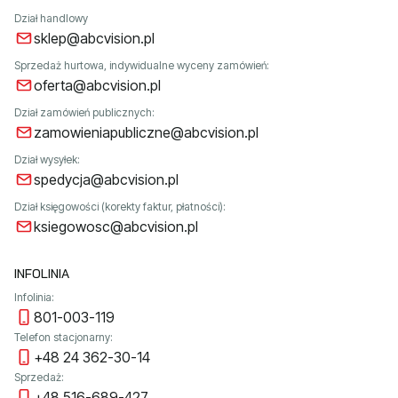
Dział handlowy
sklep@abcvision.pl
Sprzedaż hurtowa, indywidualne wyceny zamówień:
oferta@abcvision.pl
Dział zamówień publicznych:
zamowieniapubliczne@abcvision.pl
Dział wysyłek:
spedycja@abcvision.pl
Dział księgowości (korekty faktur, płatności):
ksiegowosc@abcvision.pl
INFOLINIA
Infolinia:
801-003-119
Telefon stacjonarny:
+48 24 362-30-14
Sprzedaż:
+48 516-689-427