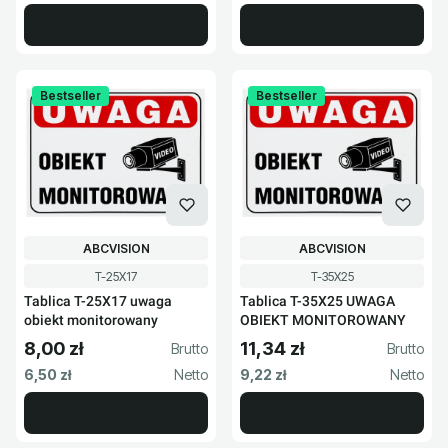
Bestseller
Bestseller
PRODUCENT
PRODUCENT
ABCVISION
ABCVISION
Kod produktu
Kod produktu
T-25X17
T-35X25
Tablica T-25X17 uwaga
Tablica T-35X25 UWAGA
obiekt monitorowany
OBIEKT MONITOROWANY
8,00 zł
11,34 zł
Cena brutto
Cena brutto
Cena netto
Cena netto
6,50 zł
9,22 zł