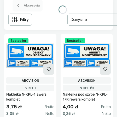
Akcesoria
Filtry
Domyślne
Lista produktów
Bestseller
Bestseller
PRODUCENT
PRODUCENT
ABCVISION
ABCVISION
Kod produktu
Kod produktu
N-KPL-1
N-KPL-1/R
Naklejka N-KPL-1 awers
Naklejka pod szybę N-KPL-
komplet
1/R rewers komplet
3,75 zł
4,00 zł
Cena brutto
Cena brutto
Cena netto
Cena netto
3,05 zł
3,25 zł