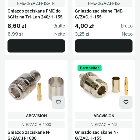
Kod produktu
Kod produktu
FME-G/ZAC.H-155-TRI
FME-G/ZAC.H-155
Gniazdo zaciskane FME do
Gniazdo zaciskane FME-
6GHz na Tri-Lan 240/H-155
G/ZAC.H-155
8,60 zł
4,00 zł
Cena brutto
Cena brutto
Cena netto
Cena netto
6,99 zł
3,25 zł
Bestseller
PRODUCENT
PRODUCENT
ABCVISION
ABCVISION
Kod produktu
Kod produktu
N-G/ZAC.H-1000
N-G/ZAC.H-155
Gniazdo zaciskane N-
Gniazdo zaciskane N-
G/ZAC.H-1000
G/ZAC.H-155