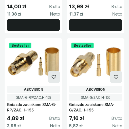
14,00 zł
13,99 zł
Cena brutto
Cena brutto
Cena netto
Cena netto
11,38 zł
11,37 zł
Bestseller
Bestseller
PRODUCENT
PRODUCENT
ABCVISION
ABCVISION
Kod produktu
Kod produktu
SMA-G-RP/ZAC.H-155
SMA-G/ZAC.H-155
Gniazdo zaciskane SMA-G-
Gniazdo zaciskane SMA-
RP/ZAC.H-155
G/ZAC.H-155
4,89 zł
7,16 zł
Cena brutto
Cena brutto
Cena netto
Cena netto
3,98 zł
5,82 zł