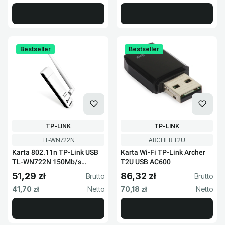
Bestseller
Bestseller
PRODUCENT
PRODUCENT
TP-LINK
TP-LINK
Kod produktu
Kod produktu
TL-WN722N
ARCHER T2U
Karta 802.11n TP-Link USB
Karta Wi-Fi TP-Link Archer
TL-WN722N 150Mb/s
T2U USB AC600
2.4GHz
51,29 zł
86,32 zł
Cena brutto
Cena brutto
Cena netto
Cena netto
41,70 zł
70,18 zł