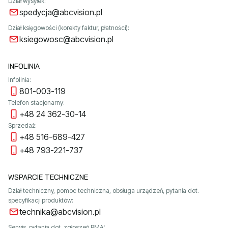
Dział wysyłek:
spedycja@abcvision.pl
Dział księgowości (korekty faktur, płatności):
ksiegowosc@abcvision.pl
INFOLINIA
Infolinia:
801-003-119
Telefon stacjonarny:
+48 24 362-30-14
Sprzedaż:
+48 516-689-427
+48 793-221-737
WSPARCIE TECHNICZNE
Dział techniczny, pomoc techniczna, obsługa urządzeń, pytania dot.
specyfikacji produktów:
technika@abcvision.pl
Serwis, pytania dot. zgłoszeń RMA: