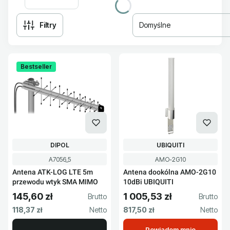
Filtry
Domyślne
Lista produktów
Bestseller
PRODUCENT
PRODUCENT
DIPOL
UBIQUITI
Kod produktu
Kod produktu
A7056_5
AMO-2G10
Antena ATK-LOG LTE 5m
Antena dookólna AMO-2G10
przewodu wtyk SMA MIMO
10dBi UBIQUITI
145,60 zł
1 005,53 zł
Cena brutto
Cena brutto
Cena netto
Cena netto
118,37 zł
817,50 zł
Powiadom mnie