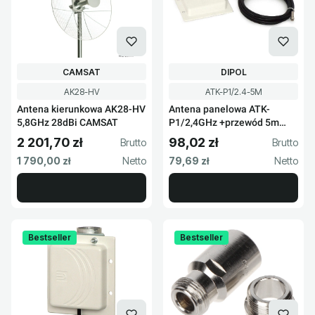
PRODUCENT
PRODUCENT
CAMSAT
DIPOL
Kod produktu
Kod produktu
AK28-HV
ATK-P1/2.4-5M
Antena kierunkowa AK28-HV
Antena panelowa ATK-
5,8GHz 28dBi CAMSAT
P1/2,4GHz +przewód 5m
SMA R/P
2 201,70 zł
98,02 zł
Cena brutto
Cena brutto
Cena netto
Cena netto
1 790,00 zł
79,69 zł
Bestseller
Bestseller