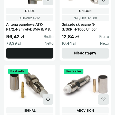
PRODUCENT
PRODUCENT
DIPOL
UNICON
Kod produktu
Kod produktu
ATK-P1/2.4-3M
N-G/SKR.H-1000
Antena panelowa ATK-
Gniazdo skręcane N-
P1/2.4-3m wtyk SMA R/P 8
G/SKR.H-1000 Unicon
dBi
96,42 zł
12,84 zł
Cena brutto
Cena brutto
Cena netto
Cena netto
78,39 zł
10,44 zł
Niedostępny
Bestseller
Bestseller
PRODUCENT
PRODUCENT
SIGNAL
ABCVISION