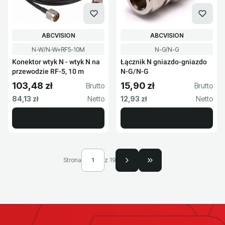
PRODUCENT
PRODUCENT
ABCVISION
ABCVISION
Kod produktu
Kod produktu
N-W/N-W+RF5-10M
N-G/N-G
Konektor wtyk N - wtyk N na
Łącznik N gniazdo-gniazdo
przewodzie RF-5, 10 m
N-G/N-G
103,48 zł
15,90 zł
Cena brutto
Cena brutto
Cena netto
Cena netto
84,13 zł
12,93 zł
Strona
z 19
Przejdź do ostatniej s