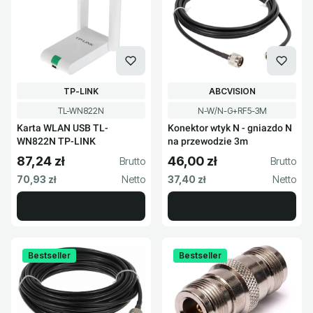
PRODUCENT
PRODUCENT
TP-LINK
ABCVISION
Kod produktu
Kod produktu
TL-WN822N
N-W/N-G+RF5-3M
Karta WLAN USB TL-
Konektor wtyk N - gniazdo N
WN822N TP-LINK
na przewodzie 3m
87,24 zł
46,00 zł
Cena brutto
Cena brutto
Cena netto
Cena netto
70,93 zł
37,40 zł
Bestseller
Bestseller