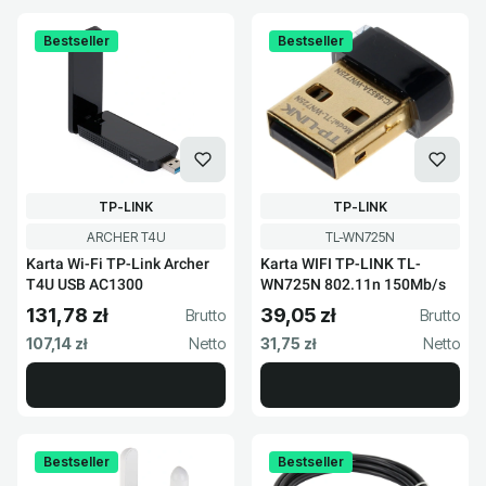
Bestseller
Bestseller
PRODUCENT
PRODUCENT
TP-LINK
TP-LINK
Kod produktu
Kod produktu
ARCHER T4U
TL-WN725N
Karta Wi-Fi TP-Link Archer
Karta WIFI TP-LINK TL-
T4U USB AC1300
WN725N 802.11n 150Mb/s
131,78 zł
39,05 zł
Cena brutto
Cena brutto
Cena netto
Cena netto
107,14 zł
31,75 zł
Bestseller
Bestseller