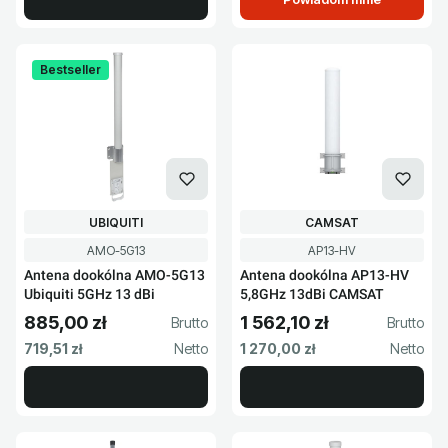
Bestseller
PRODUCENT
PRODUCENT
UBIQUITI
CAMSAT
Kod produktu
Kod produktu
AMO-5G13
AP13-HV
Antena dookólna AMO-5G13
Antena dookólna AP13-HV
Ubiquiti 5GHz 13 dBi
5,8GHz 13dBi CAMSAT
885,00 zł
1 562,10 zł
Cena brutto
Cena brutto
Cena netto
Cena netto
719,51 zł
1 270,00 zł