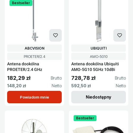
Bestseller
PRODUCENT
PRODUCENT
ABCVISION
UBIQUITI
Kod produktu
Kod produktu
PROETER/2.4
AMO-5G10
Antena dookólna
Antena dookólna Ubiquiti
PROETER/2.4 GHz
AMO-5G10 5GHz 10dBi
182,29 zł
728,78 zł
Cena brutto
Cena brutto
Cena netto
Cena netto
148,20 zł
592,50 zł
Niedostępny
Powiadom mnie
Bestseller