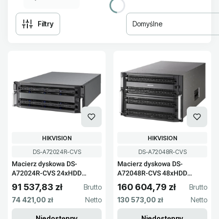
Filtry
Domyślne
Lista produktów
PRODUCENT
PRODUCENT
HIKVISION
HIKVISION
Kod produktu
Kod produktu
DS-A72024R-CVS
DS-A72048R-CVS
Macierz dyskowa DS-
Macierz dyskowa DS-
A72024R-CVS 24xHDD
A72048R-CVS 48xHDD
Hikvision
Hikvision
91 537,83 zł
160 604,79 zł
Cena brutto
Cena brutto
Cena netto
Cena netto
74 421,00 zł
130 573,00 zł
Niedostępny
Niedostępny