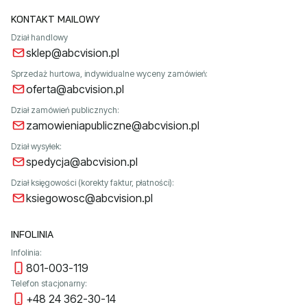
KONTAKT MAILOWY
Dział handlowy
sklep@abcvision.pl
Sprzedaż hurtowa, indywidualne wyceny zamówień:
oferta@abcvision.pl
Dział zamówień publicznych:
zamowieniapubliczne@abcvision.pl
Dział wysyłek:
spedycja@abcvision.pl
Dział księgowości (korekty faktur, płatności):
ksiegowosc@abcvision.pl
INFOLINIA
Infolinia:
801-003-119
Telefon stacjonarny:
+48 24 362-30-14