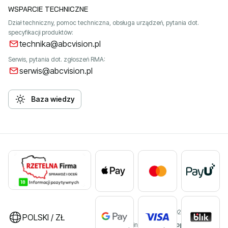
WSPARCIE TECHNICZNE
Dział techniczny, pomoc techniczna, obsługa urządzeń, pytania dot.
specyfikacji produktów:
technika@abcvision.pl
Serwis, pytania dot. zgłoszeń RMA:
serwis@abcvision.pl
Baza wiedzy
©2026 ABC VISION
POLSKI / ZŁ
Sklep internetowy
Shoper Premium