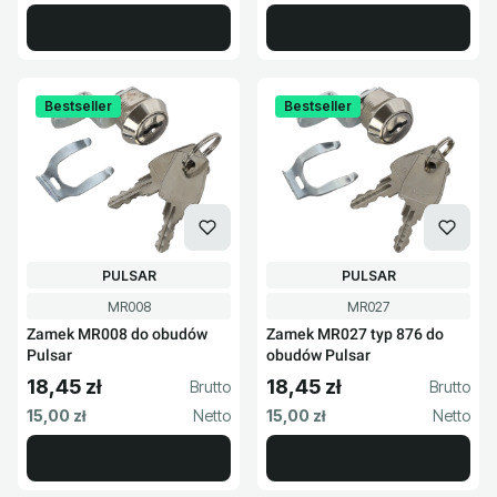
Bestseller
Bestseller
PRODUCENT
PRODUCENT
PULSAR
PULSAR
Kod produktu
Kod produktu
MR008
MR027
Zamek MR008 do obudów
Zamek MR027 typ 876 do
Pulsar
obudów Pulsar
18,45 zł
18,45 zł
Cena brutto
Cena brutto
Cena netto
Cena netto
15,00 zł
15,00 zł