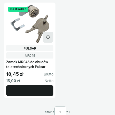
Bestseller
PRODUCENT
PULSAR
Kod produktu
MR045
Zamek MR045 do obudów
teletechnicznych Pulsar
18,45 zł
Cena brutto
Cena netto
15,00 zł
Strona
z 1