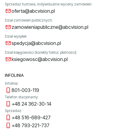
Sprzedaż hurtowa, indywidualne wyceny zamówień:
oferta@abcvision.pl
Dział zamówień publicznych:
zamowieniapubliczne@abcvision.pl
Dział wysyłek:
spedycja@abcvision.pl
Dział księgowości (korekty faktur, płatności):
ksiegowosc@abcvision.pl
INFOLINIA
Infolinia:
801-003-119
Telefon stacjonarny:
+48 24 362-30-14
Sprzedaż:
+48 516-689-427
+48 793-221-737