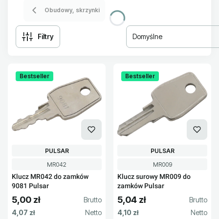
Obudowy, skrzynki
Filtry
Domyślne
Lista produktów
Bestseller
Bestseller
PRODUCENT
PRODUCENT
PULSAR
PULSAR
Kod produktu
Kod produktu
MR042
MR009
Klucz MR042 do zamków
Klucz surowy MR009 do
9081 Pulsar
zamków Pulsar
5,00 zł
5,04 zł
Cena brutto
Cena brutto
Cena netto
Cena netto
4,07 zł
4,10 zł