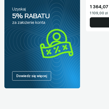
1 364,07 
Uzyskaj
Cena brut
Cena netto
1 109,00 zł
5% RABATU
za założenie konta
Dowiedz się więcej