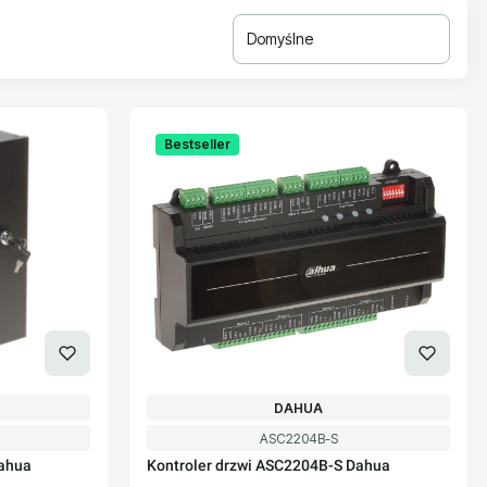
Domyślne
Bestseller
PRODUCENT
DAHUA
Kod produktu
ASC2204B-S
Dahua
Kontroler drzwi ASC2204B-S Dahua