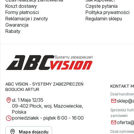
Koszt dostawy
Częste pytania
Formy płatności
Polityka prywatności
Reklamacje i zwroty
Regulamin sklepu
Gwarancja
Rabaty
ABC VISION - SYSTEMY ZABEZPIECZEŃ
KONTAKT M
BOGUCKI ARTUR
Dział handlow
ul. 1 Maja 12/35
sklep@a
09-402 Płock, woj. Mazowieckie,
Sprzedaż hur
Polska
zamówień:
poniedziałek - piątek 8:00 - 16:00
oferta@
Mapa dojazdu
Dział zamówie