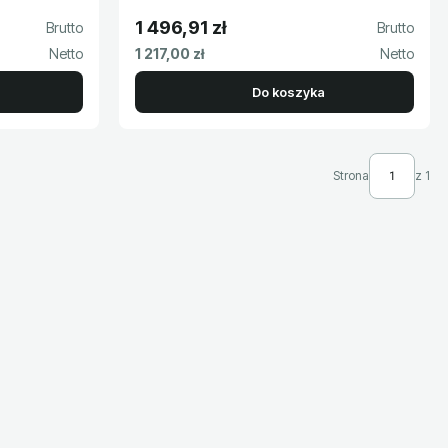
1 496,91 zł
Cena brutto
Cena netto
1 217,00 zł
Do koszyka
Strona
z 1