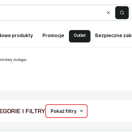
Wyczyść
Szuka
Nowe produkty
Promocje
Bezpieczne za
Outlet
ntrolery dostępu
GORIE I FILTRY
Pokaż filtry