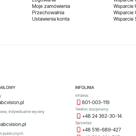
Moje zamówienia
Wsparcie H
Przechowalnia
Wsparcie
Ustawienia konta
Wsparcie 
AILOWY
INFOLINIA
y
Infolinia:
bcvision.pl
801-003-119
Telefon stacjonarny:
towa, indywidualne wyceny
+48 24 362-30-14
Sprzedaż:
abcvision.pl
+48 516-689-427
ń publicznych: