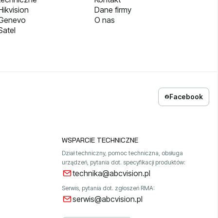
ikvision
Dane firmy
 Genevo
O nas
Satel
Facebook
WSPARCIE TECHNICZNE
Dział techniczny, pomoc techniczna, obsługa
urządzeń, pytania dot. specyfikacji produktów:
technika@abcvision.pl
Serwis, pytania dot. zgłoszeń RMA:
serwis@abcvision.pl