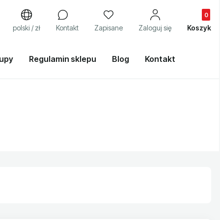
Produkty
j
polski / zł
Kontakt
Zapisane
Zaloguj się
Koszyk
kupy
Regulamin sklepu
Blog
Kontakt