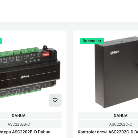
oduktów
Bestseller
PRODUCENT
PRODUCENT
DAHUA
DAHUA
Kod produktu
Kod produktu
ASC2202B-D
ASC2202C-D
ostępu ASC2202B-D Dahua
Kontroler drzwi ASC2202C-D 