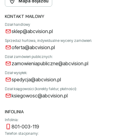
Mapa dojazdu
KONTAKT MAILOWY
Dział handlowy
sklep@abcvision.pl
Sprzedaż hurtowa, indywidualne wyceny zamówień:
oferta@abcvision.pl
Dział zamówień publicznych:
zamowieniapubliczne@abcvision.pl
Dział wysyłek:
spedycja@abcvision.pl
Dział księgowości (korekty faktur, płatności):
ksiegowosc@abcvision.pl
INFOLINIA
Infolinia:
801-003-119
Telefon stacjonarny: