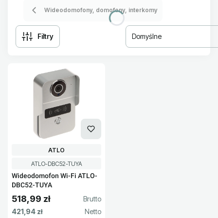
Wideodomofony, domofony, interkomy
Filtry
Domyślne
Lista produktów
PRODUCENT
ATLO
Kod produktu
ATLO-DBC52-TUYA
Wideodomofon Wi-Fi ATLO-
DBC52-TUYA
518,99 zł
Cena brutto
Cena netto
421,94 zł