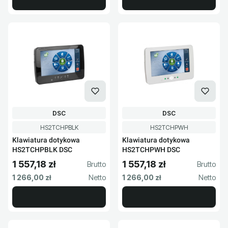
PRODUCENT
PRODUCENT
DSC
DSC
Kod produktu
Kod produktu
HS2TCHPBLK
HS2TCHPWH
Klawiatura dotykowa
Klawiatura dotykowa
HS2TCHPBLK DSC
HS2TCHPWH DSC
1 557,18 zł
1 557,18 zł
Cena brutto
Cena brutto
Cena netto
Cena netto
1 266,00 zł
1 266,00 zł