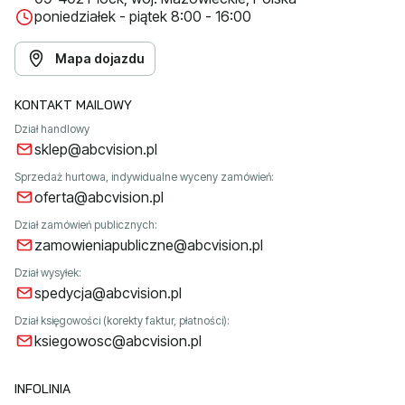
poniedziałek - piątek 8:00 - 16:00
Mapa dojazdu
KONTAKT MAILOWY
Dział handlowy
sklep@abcvision.pl
Sprzedaż hurtowa, indywidualne wyceny zamówień:
oferta@abcvision.pl
Dział zamówień publicznych:
zamowieniapubliczne@abcvision.pl
Dział wysyłek:
spedycja@abcvision.pl
Dział księgowości (korekty faktur, płatności):
ksiegowosc@abcvision.pl
INFOLINIA