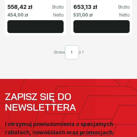
558,42 zł
653,13 zł
Cena brutto
Cena brutto
Cena netto
Cena netto
454,00 zł
531,00 zł
Strona
z 1
ZAPISZ SIĘ DO
NEWSLETTERA
I otrzymuj powiadomienia o specjalnych
rabatach, nowościach oraz promocjach.