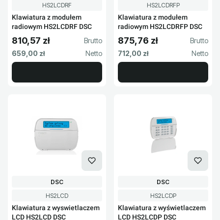
Kod produktu
Kod produktu
HS2LCDRF
HS2LCDRFP
Klawiatura z modułem
Klawiatura z modułem
radiowym HS2LCDRF DSC
radiowym HS2LCDRFP DSC
810,57 zł
875,76 zł
Cena brutto
Cena brutto
Cena netto
Cena netto
659,00 zł
712,00 zł
PRODUCENT
PRODUCENT
DSC
DSC
Kod produktu
Kod produktu
HS2LCD
HS2LCDP
Klawiatura z wyswietlaczem
Klawiatura z wyświetlaczem
LCD HS2LCD DSC
LCD HS2LCDP DSC