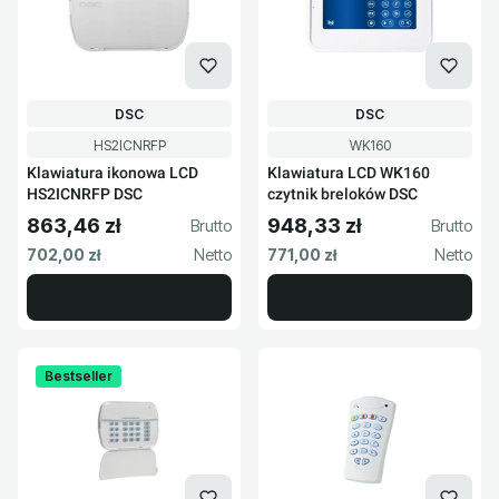
PRODUCENT
PRODUCENT
DSC
DSC
Kod produktu
Kod produktu
HS2ICNRFP
WK160
Klawiatura ikonowa LCD
Klawiatura LCD WK160
HS2ICNRFP DSC
czytnik breloków DSC
863,46 zł
948,33 zł
Cena brutto
Cena brutto
Cena netto
Cena netto
702,00 zł
771,00 zł
Bestseller