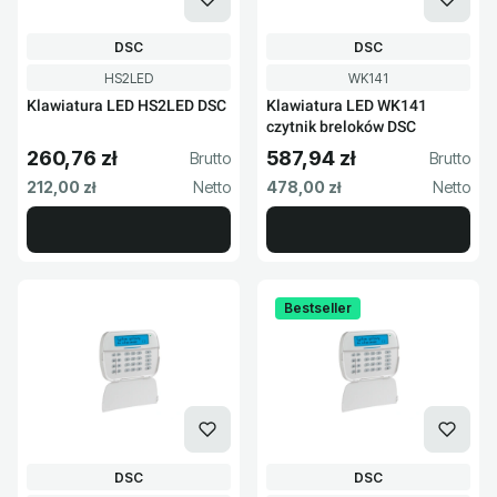
PRODUCENT
PRODUCENT
DSC
DSC
Kod produktu
Kod produktu
HS2LED
WK141
Klawiatura LED HS2LED DSC
Klawiatura LED WK141
czytnik breloków DSC
260,76 zł
587,94 zł
Cena brutto
Cena brutto
Cena netto
Cena netto
212,00 zł
478,00 zł
Bestseller
PRODUCENT
PRODUCENT
DSC
DSC