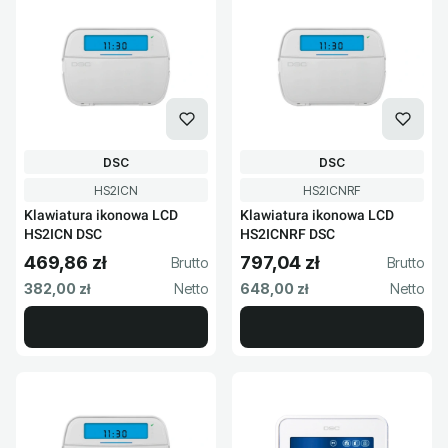
PRODUCENT
PRODUCENT
DSC
DSC
Kod produktu
Kod produktu
HS2ICN
HS2ICNRF
Klawiatura ikonowa LCD
Klawiatura ikonowa LCD
HS2ICN DSC
HS2ICNRF DSC
469,86 zł
797,04 zł
Cena brutto
Cena brutto
Cena netto
Cena netto
382,00 zł
648,00 zł