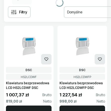
Filtry
Domyślne
Lista produktów
PRODUCENT
PRODUCENT
DSC
DSC
Kod produktu
Kod produktu
HS2LCDWF
HS2LCDWFP
Klawiatura bezprzewodowa
Klawiatura bezprzewodowa
LCD HS2LCDWF DSC
LCD HS2LCDWFP DSC
1 007,37 zł
1 227,54 zł
Cena brutto
Cena brutto
Cena netto
Cena netto
819,00 zł
998,00 zł