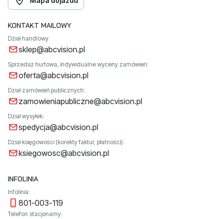
Mapa dojazdu
KONTAKT MAILOWY
Dział handlowy
sklep@abcvision.pl
Sprzedaż hurtowa, indywidualne wyceny zamówień:
oferta@abcvision.pl
Dział zamówień publicznych:
zamowieniapubliczne@abcvision.pl
Dział wysyłek:
spedycja@abcvision.pl
Dział księgowości (korekty faktur, płatności):
ksiegowosc@abcvision.pl
INFOLINIA
Infolinia:
801-003-119
Telefon stacjonarny: