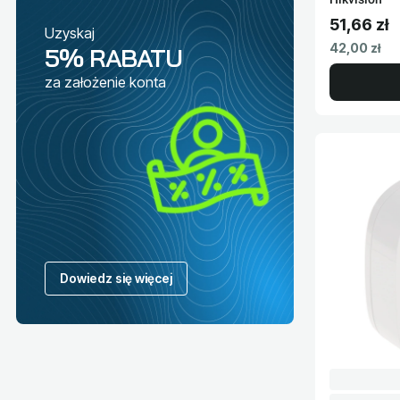
51,66 zł
Uzyskaj
Cena brut
Cena netto
42,00 zł
5% RABATU
za założenie konta
Dowiedz się więcej