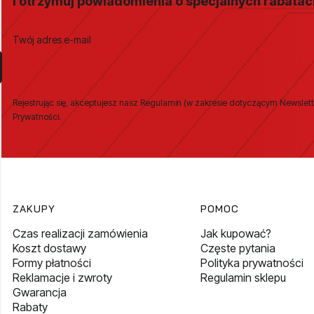
I otrzymuj powiadomienia o specjalnych rabata
Twój adres e-mail
Rejestrując się, akceptujesz nasz Regulamin (w zakresie dotyczącym Newslett
Prywatności.
Linki w stopce
ZAKUPY
POMOC
Czas realizacji zamówienia
Jak kupować?
Koszt dostawy
Częste pytania
Formy płatności
Polityka prywatności
Reklamacje i zwroty
Regulamin sklepu
Gwarancja
Rabaty