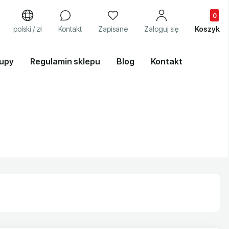
Produkty
j
polski / zł
Kontakt
Zapisane
Zaloguj się
Koszyk
kupy
Regulamin sklepu
Blog
Kontakt