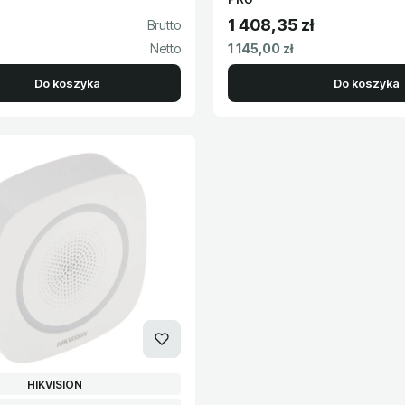
1 408,35 zł
to
Cena brutto
Cena netto
1 145,00 zł
Do koszyka
Do koszyka
PRODUCENT
HIKVISION