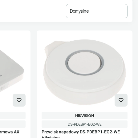
Domyślne
PRODUCENT
HIKVISION
Kod produktu
DS-PDEBP1-EG2-WE
armowa AX
Przycisk napadowy DS-PDEBP1-EG2-WE
Hikvision