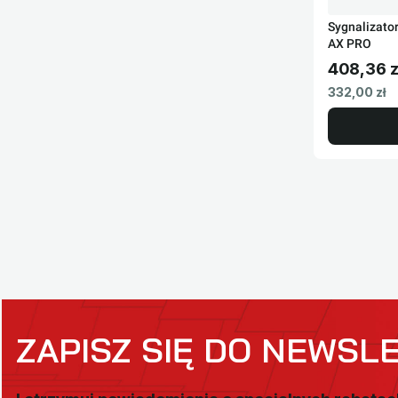
Sygnalizato
AX PRO
408,36 z
Cena brut
Cena netto
332,00 zł
ZAPISZ SIĘ DO NEWSL