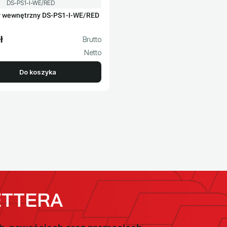
Kod produktu
DS-PS1-I-WE/RED
r wewnętrzny DS-PS1-I-WE/RED
ł
to
Do koszyka
ETTERA