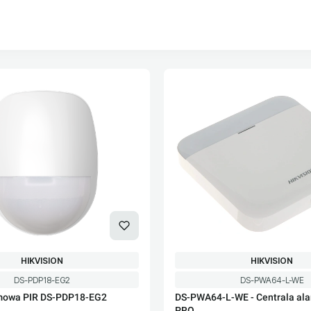
oduktów
PRODUCENT
PRODUCENT
HIKVISION
HIKVISION
Kod produktu
Kod produktu
DS-PDP18-EG2
DS-PWA64-L-WE
rmowa PIR DS-PDP18-EG2
DS-PWA64-L-WE - Centrala al
PRO