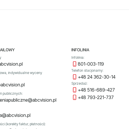
AILOWY
INFOLINIA
y
Infolinia:
bcvision.pl
801-003-119
Telefon stacjonarny:
towa, indywidualne wyceny
+48 24 362-30-14
Sprzedaż:
abcvision.pl
+48 516-689-427
ń publicznych:
+48 793-221-737
niapubliczne@abcvision.pl
a@abcvision.pl
ci (korekty faktur, płatności):