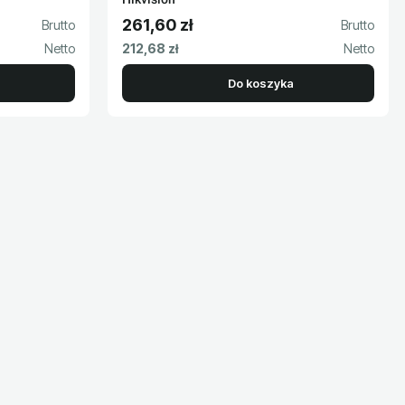
261,60 zł
Cena brutto
Cena netto
212,68 zł
Do koszyka