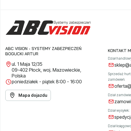
ABC VISION - SYSTEMY ZABEZPIECZEŃ
KONTAKT M
BOGUCKI ARTUR
Dział handlow
ul. 1 Maja 12/35
sklep@a
09-402 Płock, woj. Mazowieckie,
Sprzedaż hur
Polska
zamówień:
poniedziałek - piątek 8:00 - 16:00
oferta@
Mapa dojazdu
Dział zamówie
zamowie
Dział wysyłek:
spedycj
Dział księgowoś