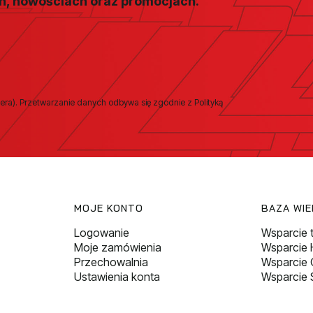
ch, nowościach oraz promocjach.
era). Przetwarzanie danych odbywa się zgodnie z Polityką
MOJE KONTO
BAZA WI
Logowanie
Wsparcie 
Moje zamówienia
Wsparcie H
Przechowalnia
Wsparcie
Ustawienia konta
Wsparcie 