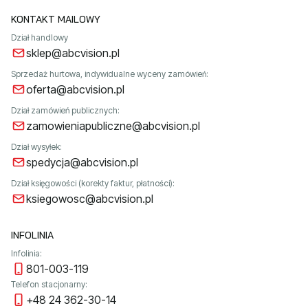
KONTAKT MAILOWY
Dział handlowy
sklep@abcvision.pl
Sprzedaż hurtowa, indywidualne wyceny zamówień:
oferta@abcvision.pl
Dział zamówień publicznych:
zamowieniapubliczne@abcvision.pl
Dział wysyłek:
spedycja@abcvision.pl
Dział księgowości (korekty faktur, płatności):
ksiegowosc@abcvision.pl
INFOLINIA
Infolinia:
801-003-119
Telefon stacjonarny:
+48 24 362-30-14