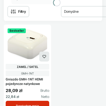
Filtry
Domyślne
Lista produktów
Bestseller
PRODUCENT
ZAMEL / SATEL
Kod produktu
GMH-1NT
Gniazdo GMH-1NT HDMI
pojedyncze natynkowe
28,09 zł
Cena brutto
Cena netto
22,84 zł
Powiadom mnie