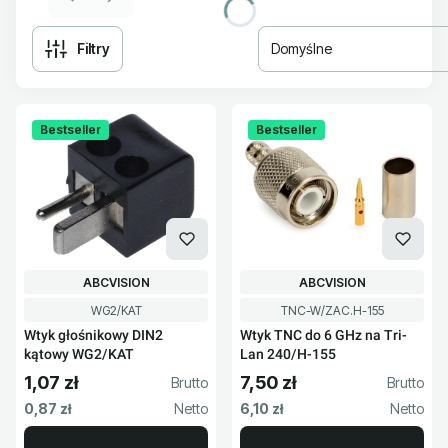
Filtry
Domyślne
Lista produktów
Bestseller
Bestseller
PRODUCENT
PRODUCENT
ABCVISION
ABCVISION
Kod produktu
Kod produktu
WG2/KAT
TNC-W/ZAC.H-155
Wtyk głośnikowy DIN2
Wtyk TNC do 6 GHz na Tri-
kątowy WG2/KAT
Lan 240/H-155
1,07 zł
7,50 zł
Cena brutto
Cena brutto
Cena netto
Cena netto
0,87 zł
6,10 zł