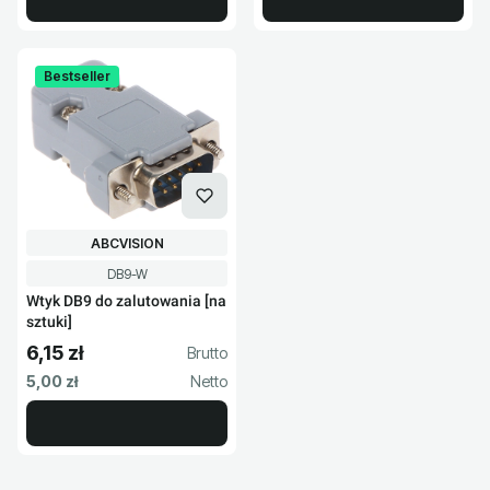
Bestseller
PRODUCENT
ABCVISION
Kod produktu
DB9-W
Wtyk DB9 do zalutowania [na
sztuki]
6,15 zł
Cena brutto
Cena netto
5,00 zł