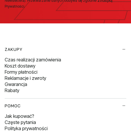
Newslettera). Przetwarzanie danych odbywa się zgodnie z Polityką
Prywatności.
Linki w stopce
ZAKUPY
Czas realizacji zamówienia
Koszt dostawy
Formy płatności
Reklamacje i zwroty
Gwarancja
Rabaty
POMOC
Jak kupować?
Częste pytania
Polityka prywatności