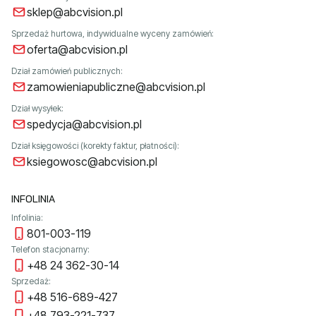
sklep@abcvision.pl
Sprzedaż hurtowa, indywidualne wyceny zamówień:
oferta@abcvision.pl
Dział zamówień publicznych:
zamowieniapubliczne@abcvision.pl
Dział wysyłek:
spedycja@abcvision.pl
Dział księgowości (korekty faktur, płatności):
ksiegowosc@abcvision.pl
INFOLINIA
Infolinia:
801-003-119
Telefon stacjonarny:
+48 24 362-30-14
Sprzedaż:
+48 516-689-427
+48 793-221-737