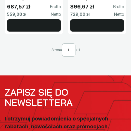
04P102H1
04P104H1
687,57 zł
896,67 zł
Cena brutto
Cena brutto
Cena netto
Cena netto
559,00 zł
729,00 zł
Strona
z 1
ZAPISZ SIĘ DO
NEWSLETTERA
I otrzymuj powiadomienia o specjalnych
rabatach, nowościach oraz promocjach.