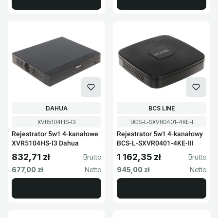
PRODUCENT
PRODUCENT
DAHUA
BCS LINE
Kod produktu
Kod produktu
XVR5104HS-I3
BCS-L-SXVR0401-4KE-I
Rejestrator 5w1 4-kanałowe
Rejestrator 5w1 4-kanałowy
XVR5104HS-I3 Dahua
BCS-L-SXVR0401-4KE-III
832,71 zł
1 162,35 zł
Cena brutto
Cena brutto
Cena netto
Cena netto
677,00 zł
945,00 zł