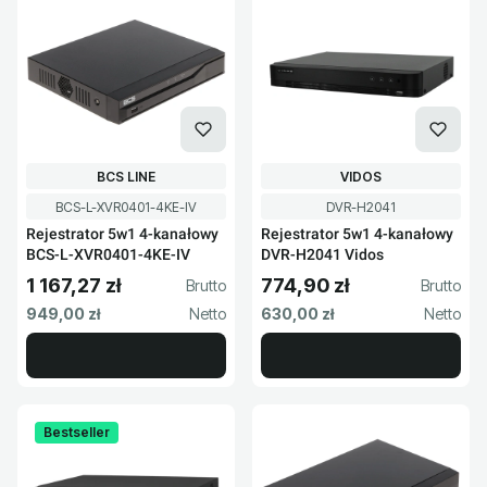
PRODUCENT
PRODUCENT
BCS LINE
VIDOS
Kod produktu
Kod produktu
BCS-L-XVR0401-4KE-IV
DVR-H2041
Rejestrator 5w1 4-kanałowy
Rejestrator 5w1 4-kanałowy
BCS-L-XVR0401-4KE-IV
DVR-H2041 Vidos
1 167,27 zł
774,90 zł
Cena brutto
Cena brutto
Cena netto
Cena netto
949,00 zł
630,00 zł
Bestseller