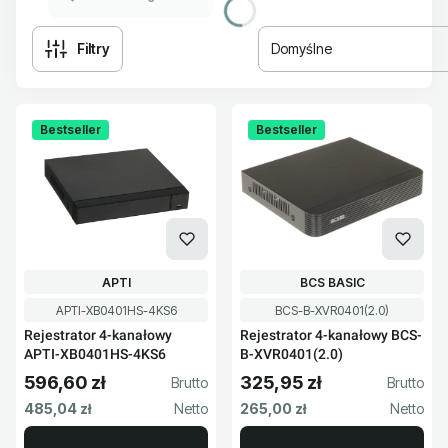
Filtry
Domyślne
Lista produktów
Bestseller
Bestseller
PRODUCENT
PRODUCENT
APTI
BCS BASIC
Kod produktu
Kod produktu
APTI-XB0401HS-4KS6
BCS-B-XVR0401(2.0)
Rejestrator 4-kanałowy
Rejestrator 4-kanałowy BCS-
APTI-XB0401HS-4KS6
B-XVR0401(2.0)
596,60 zł
325,95 zł
Cena brutto
Cena brutto
Cena netto
Cena netto
485,04 zł
265,00 zł