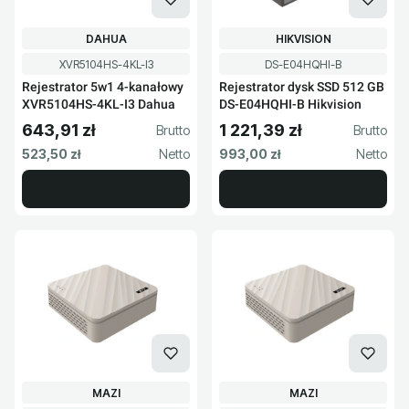
PRODUCENT
PRODUCENT
DAHUA
HIKVISION
Kod produktu
Kod produktu
XVR5104HS-4KL-I3
DS-E04HQHI-B
Rejestrator 5w1 4-kanałowy
Rejestrator dysk SSD 512 GB
XVR5104HS-4KL-I3 Dahua
DS-E04HQHI-B Hikvision
643,91 zł
1 221,39 zł
Cena brutto
Cena brutto
Cena netto
Cena netto
523,50 zł
993,00 zł
PRODUCENT
PRODUCENT
MAZI
MAZI