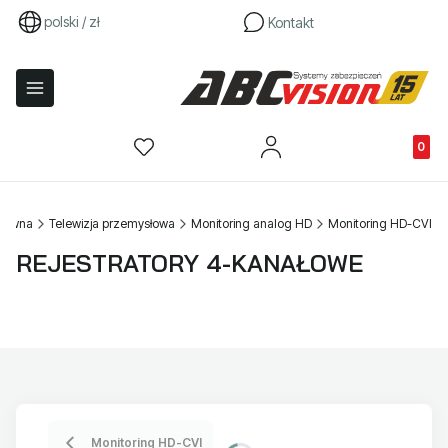
polski / zł
Kontakt
Produkty
główna
Telewizja przemysłowa
Monitoring analog HD
Monitoring HD-CVI
REJESTRATORY 4-KANAŁOWE
Monitoring HD-CVI