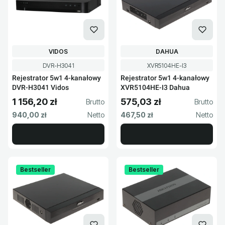
PRODUCENT
PRODUCENT
VIDOS
DAHUA
Kod produktu
Kod produktu
DVR-H3041
XVR5104HE-I3
Rejestrator 5w1 4-kanałowy
Rejestrator 5w1 4-kanałowy
DVR-H3041 Vidos
XVR5104HE-I3 Dahua
1 156,20 zł
575,03 zł
Cena brutto
Cena brutto
Cena netto
Cena netto
940,00 zł
467,50 zł
Bestseller
Bestseller