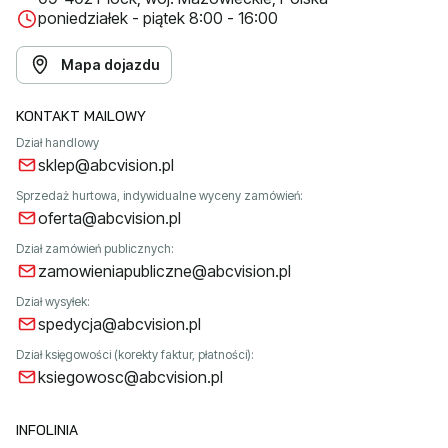
poniedziałek - piątek 8:00 - 16:00
Mapa dojazdu
KONTAKT MAILOWY
Dział handlowy
sklep@abcvision.pl
Sprzedaż hurtowa, indywidualne wyceny zamówień:
oferta@abcvision.pl
Dział zamówień publicznych:
zamowieniapubliczne@abcvision.pl
Dział wysyłek:
spedycja@abcvision.pl
Dział księgowości (korekty faktur, płatności):
ksiegowosc@abcvision.pl
INFOLINIA