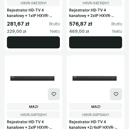
Kod produktu
Kod produktu
HXVR-04E101H1
HXVR-04E102H1
Rejestrator HD-TV 4
Rejestrator HD-TV 4
kanałowy + 1xIP HXVR-
kanałowy + 2xIP HXVR-
04E101H1
04E102H1
281,67 zł
576,87 zł
Cena brutto
Cena brutto
Cena netto
Cena netto
229,00 zł
469,00 zł
PRODUCENT
PRODUCENT
MAZI
MAZI
Kod produktu
Kod produktu
HXVR-04P102H1
HXVR-04P104H1
Rejestrator HD-TV 4
Rejestrator HD-TV 4
kanałowy + 2xIP HXVR-
kanałowy +2/4xIP HXVR-