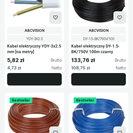
PRODUCENT
PRODUCENT
ABCVISION
ABCVISION
Kod produktu
Kod produktu
YDY-3X2.5
DY-1.5-BK/750V/100
Kabel elektryczny YDY-3x2.5
Kabel elektryczny DY-1.5-
mm [na metry]
BK/750V 100m czarny
5,82 zł
133,76 zł
Cena brutto
Cena brutto
Cena netto
Cena netto
4,73 zł
108,75 zł
Bestseller
Bestseller