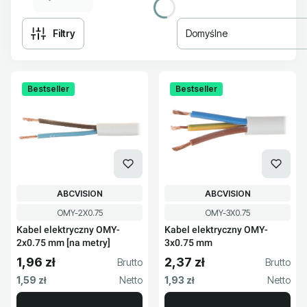
Filtry
Domyślne
Lista produktów
Bestseller
Bestseller
PRODUCENT
PRODUCENT
ABCVISION
ABCVISION
Kod produktu
Kod produktu
OMY-2X0.75
OMY-3X0.75
Kabel elektryczny OMY-
Kabel elektryczny OMY-
2x0.75 mm [na metry]
3x0.75 mm
1,96 zł
2,37 zł
Cena brutto
Cena brutto
Cena netto
Cena netto
1,59 zł
1,93 zł