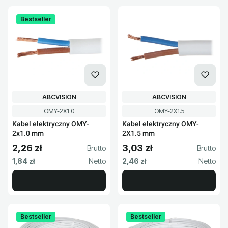
Bestseller
PRODUCENT
PRODUCENT
ABCVISION
ABCVISION
Kod produktu
Kod produktu
OMY-2X1.0
OMY-2X1.5
Kabel elektryczny OMY-
Kabel elektryczny OMY-
2x1.0 mm
2X1.5 mm
2,26 zł
3,03 zł
Cena brutto
Cena brutto
Cena netto
Cena netto
1,84 zł
2,46 zł
Bestseller
Bestseller