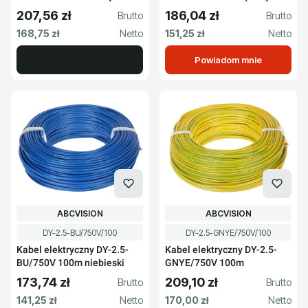
207,56 zł
186,04 zł
Cena brutto
Cena brutto
Cena netto
Cena netto
168,75 zł
151,25 zł
Powiadom mnie
PRODUCENT
PRODUCENT
ABCVISION
ABCVISION
Kod produktu
Kod produktu
DY-2.5-BU/750V/100
DY-2.5-GNYE/750V/100
Kabel elektryczny DY-2.5-
Kabel elektryczny DY-2.5-
BU/750V 100m niebieski
GNYE/750V 100m
173,74 zł
209,10 zł
Cena brutto
Cena brutto
Cena netto
Cena netto
141,25 zł
170,00 zł