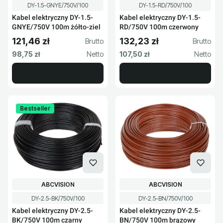
Kod produktu
Kod produktu
DY-1.5-GNYE/750V/100
DY-1.5-RD/750V/100
Kabel elektryczny DY-1.5-
Kabel elektryczny DY-1.5-
GNYE/750V 100m żółto-ziel
RD/750V 100m czerwony
121,46 zł
132,23 zł
Cena brutto
Cena brutto
Cena netto
Cena netto
98,75 zł
107,50 zł
Bestseller
PRODUCENT
PRODUCENT
ABCVISION
ABCVISION
Kod produktu
Kod produktu
DY-2.5-BK/750V/100
DY-2.5-BN/750V/100
Kabel elektryczny DY-2.5-
Kabel elektryczny DY-2.5-
BK/750V 100m czarny
BN/750V 100m brązowy