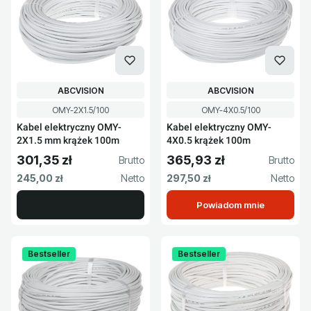
PRODUCENT
PRODUCENT
ABCVISION
ABCVISION
Kod produktu
Kod produktu
OMY-2X1.5/100
OMY-4X0.5/100
Kabel elektryczny OMY-
Kabel elektryczny OMY-
2X1.5 mm krążek 100m
4X0.5 krążek 100m
301,35 zł
365,93 zł
Cena brutto
Cena brutto
Cena netto
Cena netto
245,00 zł
297,50 zł
Powiadom mnie
Bestseller
Bestseller