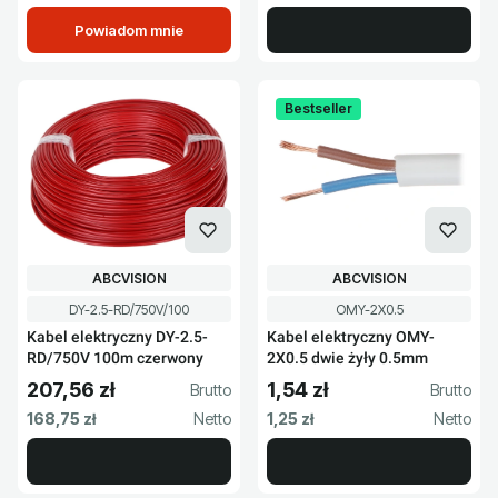
Powiadom mnie
Bestseller
PRODUCENT
PRODUCENT
ABCVISION
ABCVISION
Kod produktu
Kod produktu
DY-2.5-RD/750V/100
OMY-2X0.5
Kabel elektryczny DY-2.5-
Kabel elektryczny OMY-
RD/750V 100m czerwony
2X0.5 dwie żyły 0.5mm
207,56 zł
1,54 zł
Cena brutto
Cena brutto
Cena netto
Cena netto
168,75 zł
1,25 zł