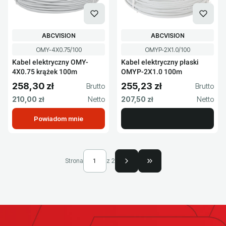
PRODUCENT
PRODUCENT
ABCVISION
ABCVISION
Kod produktu
Kod produktu
OMY-4X0.75/100
OMYP-2X1.0/100
Kabel elektryczny OMY-
Kabel elektryczny płaski
4X0.75 krążek 100m
OMYP-2X1.0 100m
258,30 zł
255,23 zł
Cena brutto
Cena brutto
Cena netto
Cena netto
210,00 zł
207,50 zł
Powiadom mnie
Strona
z 2
Przejdź do ostatniej s