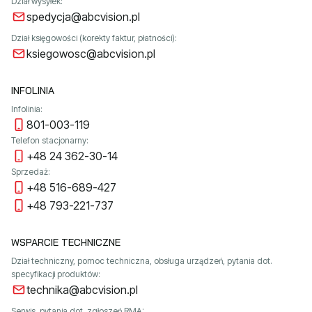
Dział wysyłek:
spedycja@abcvision.pl
Dział księgowości (korekty faktur, płatności):
ksiegowosc@abcvision.pl
INFOLINIA
Infolinia:
801-003-119
Telefon stacjonarny:
+48 24 362-30-14
Sprzedaż:
+48 516-689-427
+48 793-221-737
WSPARCIE TECHNICZNE
Dział techniczny, pomoc techniczna, obsługa urządzeń, pytania dot.
specyfikacji produktów:
technika@abcvision.pl
Serwis, pytania dot. zgłoszeń RMA: