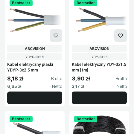
Bestseller
Bestseller
PRODUCENT
PRODUCENT
ABCVISION
ABCVISION
Kod produktu
Kod produktu
YDYP-3X2.5
YDY-3X1.5
Kabel elektryczny płaski
Kabel elektryczny YDY-3x1.5
YDYP-3x2.5 mm
mm [1m]
8,18 zł
3,90 zł
Cena brutto
Cena brutto
Cena netto
Cena netto
6,65 zł
3,17 zł
Bestseller
Bestseller