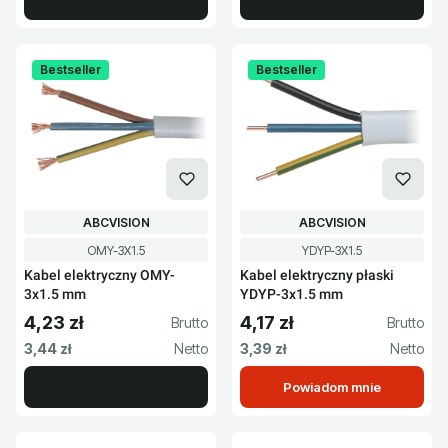
Bestseller
Bestseller
PRODUCENT
PRODUCENT
ABCVISION
ABCVISION
Kod produktu
Kod produktu
OMY-3X1.5
YDYP-3X1.5
Kabel elektryczny OMY-
Kabel elektryczny płaski
3x1.5 mm
YDYP-3x1.5 mm
4,23 zł
4,17 zł
Cena brutto
Cena brutto
Cena netto
Cena netto
3,44 zł
3,39 zł
Powiadom mnie