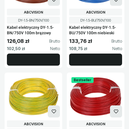
PRODUCENT
PRODUCENT
ABCVISION
ABCVISION
Kod produktu
Kod produktu
DY-1.5-BN/750V/100
DY-1.5-BU/750V/100
Kabel elektryczny DY-1.5-
Kabel elektryczny DY-1.5-
BN/750V 100m brązowy
BU/750V 100m niebieski
126,08 zł
133,76 zł
Cena brutto
Cena brutto
Cena netto
Cena netto
102,50 zł
108,75 zł
Bestseller
PRODUCENT
PRODUCENT
ABCVISION
ABCVISION