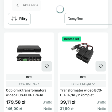
Akcesoria
Filtry
Domyślne
Lista produktów
Bestseller
PRODUCENT
PRODUCENT
BCS
BCS
Kod produktu
Kod produktu
BCS-HD-TR4-RE
BCS-HD-TR/RE/P
Odbiornik transformatora
Transformator wideo BCS-
wideo BCS-UHD-TR4-RE
HD-TR/RE/P komplet
179,58 zł
39,11 zł
Cena brutto
Cena brutto
Cena netto
Cena netto
146,00 zł
31,80 zł