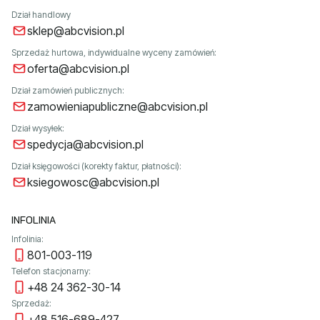
Dział handlowy
sklep@abcvision.pl
Sprzedaż hurtowa, indywidualne wyceny zamówień:
oferta@abcvision.pl
Dział zamówień publicznych:
zamowieniapubliczne@abcvision.pl
Dział wysyłek:
spedycja@abcvision.pl
Dział księgowości (korekty faktur, płatności):
ksiegowosc@abcvision.pl
INFOLINIA
Infolinia:
801-003-119
Telefon stacjonarny:
+48 24 362-30-14
Sprzedaż:
+48 516-689-427