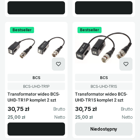
Bestseller
Bestseller
PRODUCENT
PRODUCENT
BCS
BCS
Kod produktu
Kod produktu
BCS-UHD-TR1P
BCS-UHD-TR1S
Transformator wideo BCS-
Transformator wideo BCS-
UHD-TR1P komplet 2 szt
UHD-TR1S komplet 2 szt
30,75 zł
30,75 zł
Cena brutto
Cena brutto
Cena netto
Cena netto
25,00 zł
25,00 zł
Niedostępny