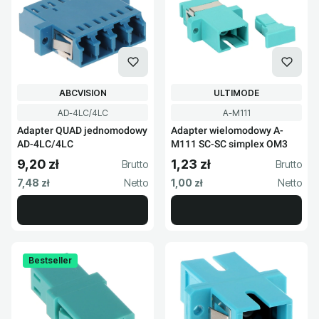
PRODUCENT
PRODUCENT
ABCVISION
ULTIMODE
Kod produktu
Kod produktu
AD-4LC/4LC
A-M111
Adapter QUAD jednomodowy
Adapter wielomodowy A-
AD-4LC/4LC
M111 SC-SC simplex OM3
9,20 zł
1,23 zł
Cena brutto
Cena brutto
Cena netto
Cena netto
7,48 zł
1,00 zł
Bestseller