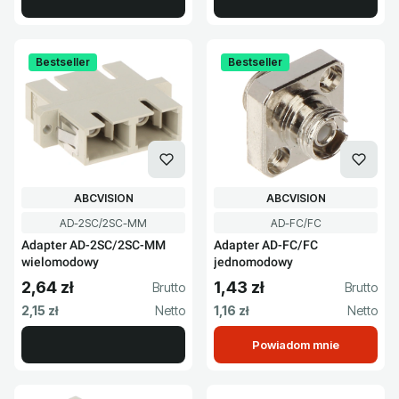
Bestseller
Bestseller
PRODUCENT
PRODUCENT
ABCVISION
ABCVISION
Kod produktu
Kod produktu
AD-2SC/2SC-MM
AD-FC/FC
Adapter AD-2SC/2SC-MM
Adapter AD-FC/FC
wielomodowy
jednomodowy
2,64 zł
1,43 zł
Cena brutto
Cena brutto
Cena netto
Cena netto
2,15 zł
1,16 zł
Powiadom mnie