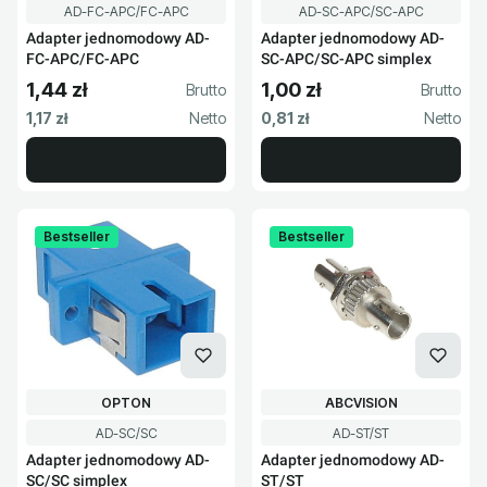
Kod produktu
Kod produktu
AD-FC-APC/FC-APC
AD-SC-APC/SC-APC
Adapter jednomodowy AD-
Adapter jednomodowy AD-
FC-APC/FC-APC
SC-APC/SC-APC simplex
1,44 zł
1,00 zł
Cena brutto
Cena brutto
Cena netto
Cena netto
1,17 zł
0,81 zł
Bestseller
Bestseller
PRODUCENT
PRODUCENT
OPTON
ABCVISION
Kod produktu
Kod produktu
AD-SC/SC
AD-ST/ST
Adapter jednomodowy AD-
Adapter jednomodowy AD-
SC/SC simplex
ST/ST