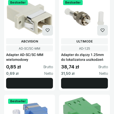
Bestseller
Bestseller
PRODUCENT
PRODUCENT
ABCVISION
ULTIMODE
Kod produktu
Kod produktu
AD-SC/SC-MM
AD-1.25
Adapter AD-SC/SC-MM
Adapter do złączy 1.25mm
wielomodowy
do lokalizatora uszkodzeń
0,85 zł
38,74 zł
Cena brutto
Cena brutto
Cena netto
Cena netto
0,69 zł
31,50 zł
Bestseller