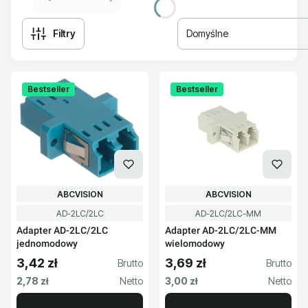
Filtry
Domyślne
Lista produktów
Bestseller
Bestseller
PRODUCENT
PRODUCENT
ABCVISION
ABCVISION
Kod produktu
Kod produktu
AD-2LC/2LC
AD-2LC/2LC-MM
Adapter AD-2LC/2LC
Adapter AD-2LC/2LC-MM
jednomodowy
wielomodowy
3,42 zł
3,69 zł
Cena brutto
Cena brutto
Cena netto
Cena netto
2,78 zł
3,00 zł