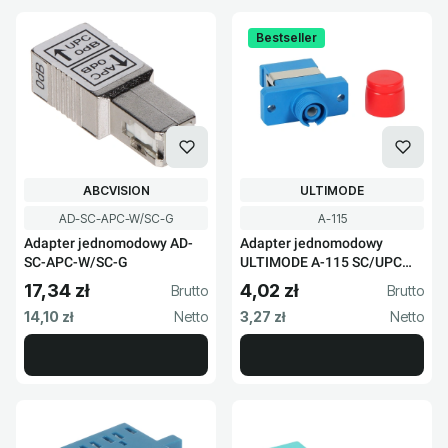
Bestseller
PRODUCENT
PRODUCENT
ABCVISION
ULTIMODE
Kod produktu
Kod produktu
AD-SC-APC-W/SC-G
A-115
Adapter jednomodowy AD-
Adapter jednomodowy
SC-APC-W/SC-G
ULTIMODE A-115 SC/UPC
FC/UPC
17,34 zł
4,02 zł
Cena brutto
Cena brutto
Cena netto
Cena netto
14,10 zł
3,27 zł