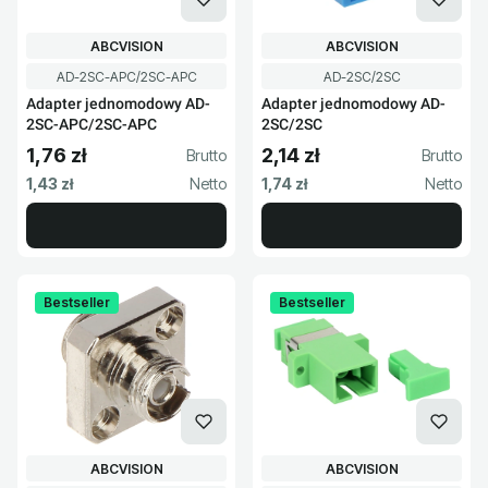
PRODUCENT
PRODUCENT
ABCVISION
ABCVISION
Kod produktu
Kod produktu
AD-2SC-APC/2SC-APC
AD-2SC/2SC
Adapter jednomodowy AD-
Adapter jednomodowy AD-
2SC-APC/2SC-APC
2SC/2SC
1,76 zł
2,14 zł
Cena brutto
Cena brutto
Cena netto
Cena netto
1,43 zł
1,74 zł
Bestseller
Bestseller
PRODUCENT
PRODUCENT
ABCVISION
ABCVISION