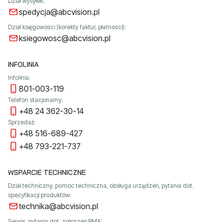
Dział wysyłek:
spedycja@abcvision.pl
Dział księgowości (korekty faktur, płatności):
ksiegowosc@abcvision.pl
INFOLINIA
Infolinia:
801-003-119
Telefon stacjonarny:
+48 24 362-30-14
Sprzedaż:
+48 516-689-427
+48 793-221-737
WSPARCIE TECHNICZNE
Dział techniczny, pomoc techniczna, obsługa urządzeń, pytania dot.
specyfikacji produktów:
technika@abcvision.pl
Serwis, pytania dot. zgłoszeń RMA: