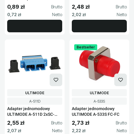
0,89 zł
2,48 zł
Cena brutto
Cena brutto
Cena netto
Cena netto
0,72 zł
2,02 zł
Bestseller
PRODUCENT
PRODUCENT
ULTIMODE
ULTIMODE
Kod produktu
Kod produktu
A-511D
A-533S
Adapter jednomodowy
Adapter jednomodowy
ULTIMODE A-511D 2xSC-
ULTIMODE A-533S FC-FC
2xSC
2,55 zł
2,73 zł
Cena brutto
Cena brutto
Cena netto
Cena netto
2,07 zł
2,22 zł