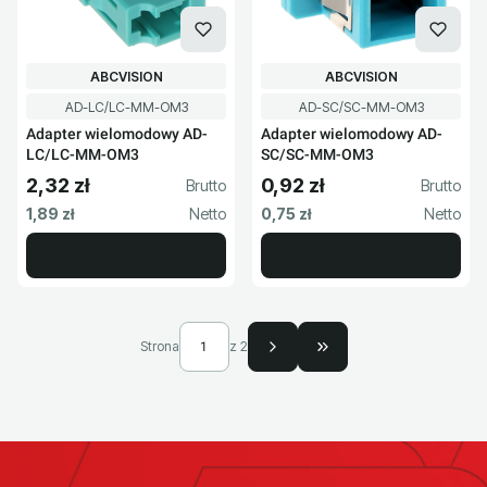
PRODUCENT
PRODUCENT
ABCVISION
ABCVISION
Kod produktu
Kod produktu
AD-LC/LC-MM-OM3
AD-SC/SC-MM-OM3
Adapter wielomodowy AD-
Adapter wielomodowy AD-
LC/LC-MM-OM3
SC/SC-MM-OM3
2,32 zł
0,92 zł
Cena brutto
Cena brutto
Cena netto
Cena netto
1,89 zł
0,75 zł
Strona
z 2
Przejdź do ostatniej s