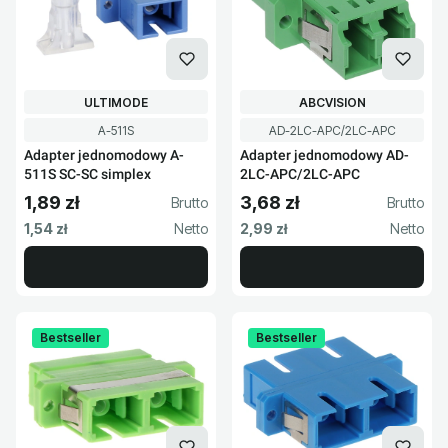
PRODUCENT
PRODUCENT
ULTIMODE
ABCVISION
Kod produktu
Kod produktu
A-511S
AD-2LC-APC/2LC-APC
Adapter jednomodowy A-
Adapter jednomodowy AD-
511S SC-SC simplex
2LC-APC/2LC-APC
1,89 zł
3,68 zł
Cena brutto
Cena brutto
Cena netto
Cena netto
1,54 zł
2,99 zł
Bestseller
Bestseller