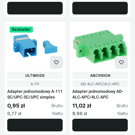
Bestseller
PRODUCENT
PRODUCENT
ULTIMODE
ABCVISION
Kod produktu
Kod produktu
A-111
AD-4LC-APC/4LC-APC
Adapter jednomodowy A-111
Adapter jednomodowy AD-
SC/UPC-SC/UPC simplex
4LC-APC/4LC-APC
0,95 zł
11,02 zł
Cena brutto
Cena brutto
Cena netto
Cena netto
0,77 zł
8,96 zł