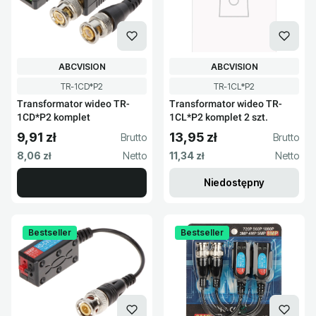
PRODUCENT
PRODUCENT
ABCVISION
ABCVISION
Kod produktu
Kod produktu
TR-1CD*P2
TR-1CL*P2
Transformator wideo TR-
Transformator wideo TR-
1CD*P2 komplet
1CL*P2 komplet 2 szt.
9,91 zł
13,95 zł
Cena brutto
Cena brutto
Cena netto
Cena netto
8,06 zł
11,34 zł
Niedostępny
Bestseller
Bestseller