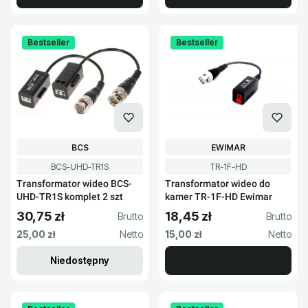
Bestseller
Bestseller
PRODUCENT
PRODUCENT
BCS
EWIMAR
Kod produktu
Kod produktu
BCS-UHD-TR1S
TR-1F-HD
Transformator wideo BCS-
Transformator wideo do
UHD-TR1S komplet 2 szt
kamer TR-1F-HD Ewimar
30,75 zł
18,45 zł
Cena brutto
Cena brutto
Cena netto
Cena netto
25,00 zł
15,00 zł
Niedostępny