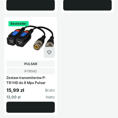
Bestseller
PRODUCENT
PULSAR
Kod produktu
P-TR1HD
Zestaw transmiterów P-
TR1HD do 8 Mpx Pulsar
15,99 zł
Cena brutto
Cena netto
13,00 zł