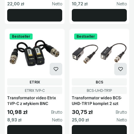
Cena netto
Cena netto
22,00 zł
10,72 zł
Bestseller
Bestseller
PRODUCENT
PRODUCENT
ETRIX
BCS
Kod produktu
Kod produktu
ETRIX 1VP-C
BCS-UHD-TR1P
Transformator video Etrix
Transformator wideo BCS-
1VP-C z wtykiem BNC
UHD-TR1P komplet 2 szt
10,98 zł
30,75 zł
Cena brutto
Cena brutto
Cena netto
Cena netto
8,93 zł
25,00 zł