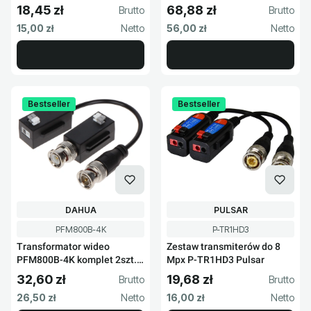
komplet
18,45 zł
68,88 zł
Cena brutto
Cena brutto
Cena netto
Cena netto
15,00 zł
56,00 zł
Bestseller
Bestseller
PRODUCENT
PRODUCENT
DAHUA
PULSAR
Kod produktu
Kod produktu
PFM800B-4K
P-TR1HD3
Transformator wideo
Zestaw transmiterów do 8
PFM800B-4K komplet 2szt.
Mpx P-TR1HD3 Pulsar
Dahua
32,60 zł
19,68 zł
Cena brutto
Cena brutto
Cena netto
Cena netto
26,50 zł
16,00 zł