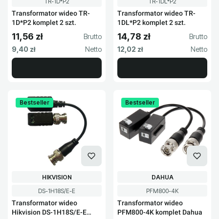
Kod produktu
Kod produktu
TR-1D*P2
TR-1DL*P2
Transformator wideo TR-
Transformator wideo TR-
1D*P2 komplet 2 szt.
1DL*P2 komplet 2 szt.
11,56 zł
14,78 zł
Cena brutto
Cena brutto
Cena netto
Cena netto
9,40 zł
12,02 zł
Bestseller
Bestseller
PRODUCENT
PRODUCENT
HIKVISION
DAHUA
Kod produktu
Kod produktu
DS-1H18S/E-E
PFM800-4K
Transformator wideo
Transformator wideo
Hikvision DS-1H18S/E-E
PFM800-4K komplet Dahua