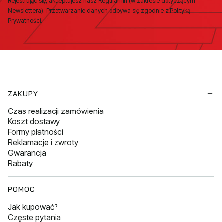
Rejestrując się, akceptujesz nasz Regulamin (w zakresie dotyczącym
Newslettera). Przetwarzanie danych odbywa się zgodnie z Polityką
Prywatności.
Linki w stopce
ZAKUPY
Czas realizacji zamówienia
Koszt dostawy
Formy płatności
Reklamacje i zwroty
Gwarancja
Rabaty
POMOC
Jak kupować?
Częste pytania