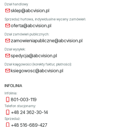
Dział handlowy
sklep@abcvision.pl
Sprzedaż hurtowa, indywidualne wyceny zamówień:
oferta@abcvision.pl
Dział zamówień publicznych:
zamowieniapubliczne@abcvision.pl
Dział wysyłek:
spedycja@abcvision.pl
Dział księgowości (korekty faktur, płatności):
ksiegowosc@abcvision.pl
INFOLINIA
Infolinia:
801-003-119
Telefon stacjonarny:
+48 24 362-30-14
Sprzedaż:
+48 516-689-427