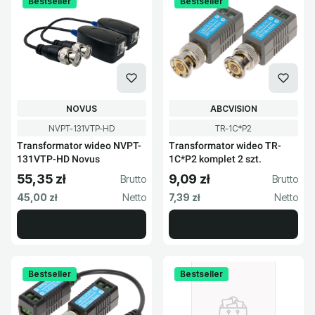
Bestseller
Bestseller
PRODUCENT
PRODUCENT
NOVUS
ABCVISION
Kod produktu
Kod produktu
NVPT-131VTP-HD
TR-1C*P2
Transformator wideo NVPT-
Transformator wideo TR-
131VTP-HD Novus
1C*P2 komplet 2 szt.
55,35 zł
9,09 zł
Cena brutto
Cena brutto
Cena netto
Cena netto
45,00 zł
7,39 zł
Bestseller
Bestseller