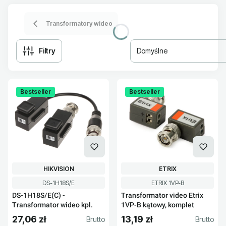
Transformatory wideo
Filtry
Domyślne
Lista produktów
Bestseller
Bestseller
PRODUCENT
PRODUCENT
HIKVISION
ETRIX
Kod produktu
Kod produktu
DS-1H18S/E
ETRIX 1VP-B
DS-1H18S/E(C) -
Transformator video Etrix
Transformator wideo kpl.
1VP-B kątowy, komplet
27,06 zł
13,19 zł
Cena brutto
Cena brutto