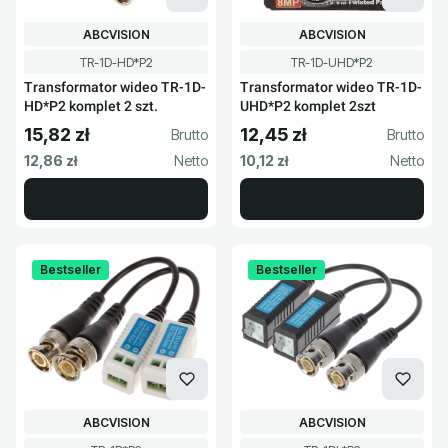
PRODUCENT
PRODUCENT
ABCVISION
ABCVISION
Kod produktu
Kod produktu
TR-1D-HD*P2
TR-1D-UHD*P2
Transformator wideo TR-1D-
Transformator wideo TR-1D-
HD*P2 komplet 2 szt.
UHD*P2 komplet 2szt
15,82 zł
12,45 zł
Cena brutto
Cena brutto
Cena netto
Cena netto
12,86 zł
10,12 zł
Bestseller
Bestseller
PRODUCENT
PRODUCENT
ABCVISION
ABCVISION