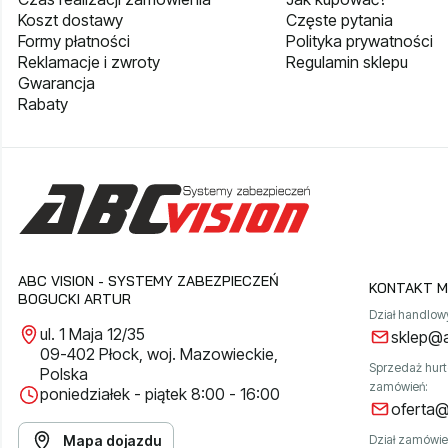
Koszt dostawy
Częste pytania
Formy płatności
Polityka prywatności
Reklamacje i zwroty
Regulamin sklepu
Gwarancja
Rabaty
ABC VISION - SYSTEMY ZABEZPIECZEŃ
KONTAKT M
BOGUCKI ARTUR
Dział handlow
ul. 1 Maja 12/35
sklep@a
09-402 Płock, woj. Mazowieckie,
Sprzedaż hur
Polska
zamówień:
poniedziałek - piątek 8:00 - 16:00
oferta@
Mapa dojazdu
Dział zamówie