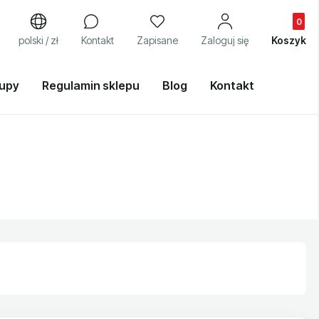
Produkty
j
polski / zł
Kontakt
Zapisane
Zaloguj się
Koszyk
kupy
Regulamin sklepu
Blog
Kontakt