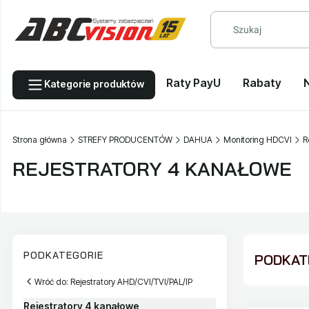
Raty PayU
Rabaty
Kategorie produktów
Strona główna
STREFY PRODUCENTÓW
DAHUA
Monitoring HDCVI
R
REJESTRATORY 4 KANAŁOWE
PODKATEGORIE
PODKATE
Wróć do: Rejestratory AHD/CVI/TVI/PAL/IP
Rejestratory 4 kanałowe