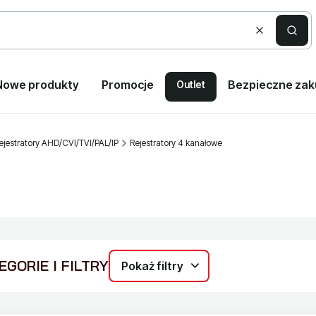
Wyczyść
Szuka
Nowe produkty
Promocje
Bezpieczne za
Outlet
ejestratory AHD/CVI/TVI/PAL/IP
Rejestratory 4 kanałowe
GORIE I FILTRY
Pokaż filtry