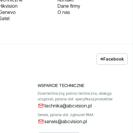
ikvision
Dane firmy
 Genevo
O nas
Satel
Facebook
WSPARCIE TECHNICZNE
Dział techniczny, pomoc techniczna, obsługa
urządzeń, pytania dot. specyfikacji produktów:
technika@abcvision.pl
Serwis, pytania dot. zgłoszeń RMA:
serwis@abcvision.pl