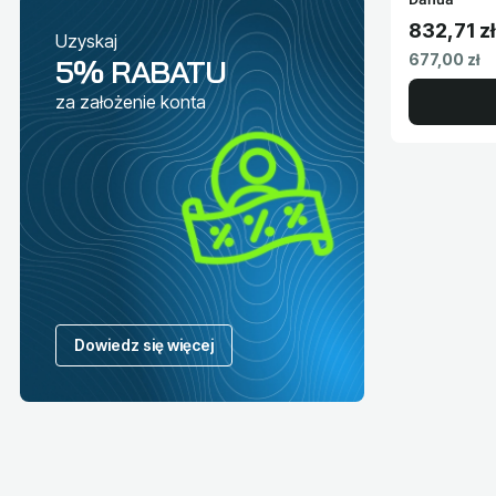
832,71 zł
Uzyskaj
Cena brut
Cena netto
677,00 zł
5% RABATU
za założenie konta
Dowiedz się więcej