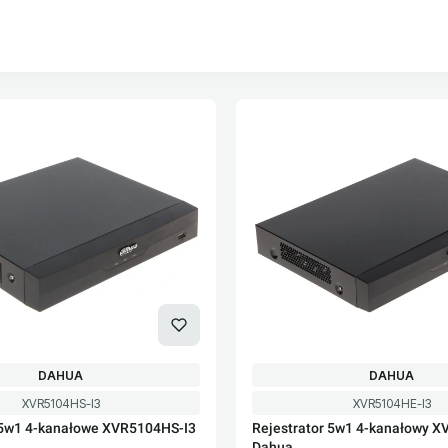
oduktów
PRODUCENT
PRODUCENT
DAHUA
DAHUA
Kod produktu
Kod produktu
XVR5104HS-I3
XVR5104HE-I3
 5w1 4-kanałowe XVR5104HS-I3
Rejestrator 5w1 4-kanałowy 
Dahua