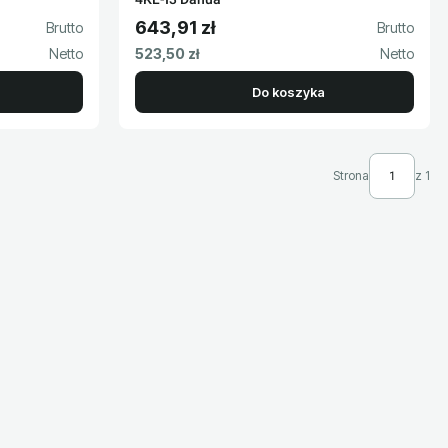
643,91 zł
Cena brutto
Cena netto
523,50 zł
Do koszyka
Strona
z 1