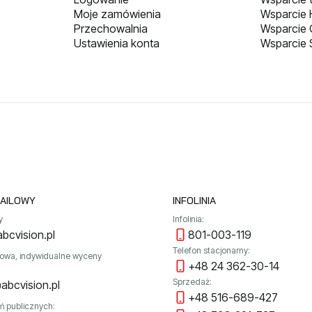
Moje zamówienia
Wsparcie H
Przechowalnia
Wsparcie
Ustawienia konta
Wsparcie 
AILOWY
INFOLINIA
y
Infolinia:
bcvision.pl
801-003-119
Telefon stacjonarny:
towa, indywidualne wyceny
+48 24 362-30-14
Sprzedaż:
abcvision.pl
+48 516-689-427
ń publicznych: