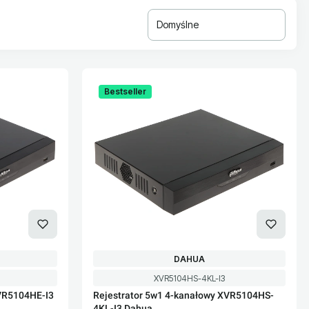
Domyślne
Bestseller
PRODUCENT
DAHUA
Kod produktu
XVR5104HS-4KL-I3
XVR5104HE-I3
Rejestrator 5w1 4-kanałowy XVR5104HS-
4KL-I3 Dahua