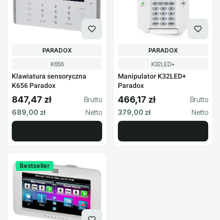
PRODUCENT
PRODUCENT
PARADOX
PARADOX
Kod produktu
Kod produktu
K656
K32LED+
Klawiatura sensoryczna
Manipulator K32LED+
K656 Paradox
Paradox
847,47 zł
466,17 zł
Cena brutto
Cena brutto
Cena netto
Cena netto
689,00 zł
379,00 zł
Bestseller