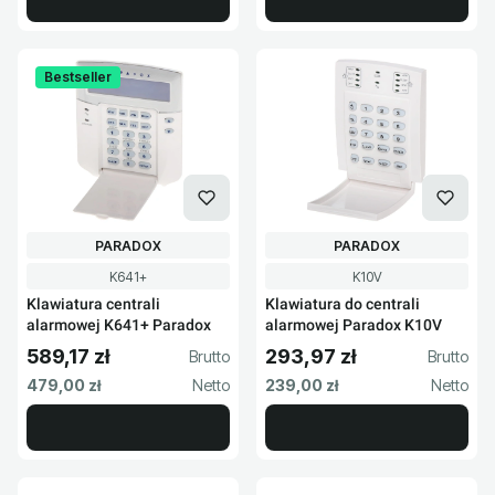
Bestseller
PRODUCENT
PRODUCENT
PARADOX
PARADOX
Kod produktu
Kod produktu
K641+
K10V
Klawiatura centrali
Klawiatura do centrali
alarmowej K641+ Paradox
alarmowej Paradox K10V
589,17 zł
293,97 zł
Cena brutto
Cena brutto
Cena netto
Cena netto
479,00 zł
239,00 zł