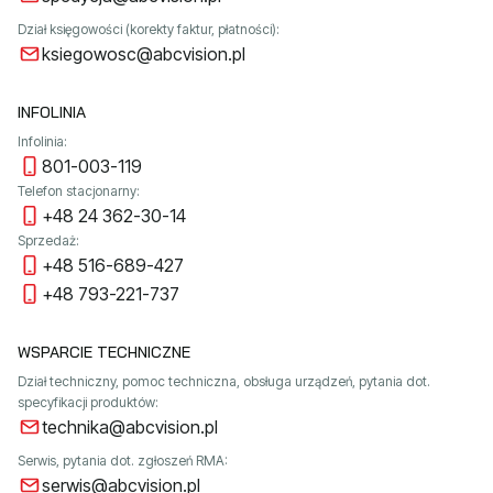
Dział księgowości (korekty faktur, płatności):
ksiegowosc@abcvision.pl
INFOLINIA
Infolinia:
801-003-119
Telefon stacjonarny:
+48 24 362-30-14
Sprzedaż:
+48 516-689-427
+48 793-221-737
WSPARCIE TECHNICZNE
Dział techniczny, pomoc techniczna, obsługa urządzeń, pytania dot.
specyfikacji produktów:
technika@abcvision.pl
Serwis, pytania dot. zgłoszeń RMA:
serwis@abcvision.pl