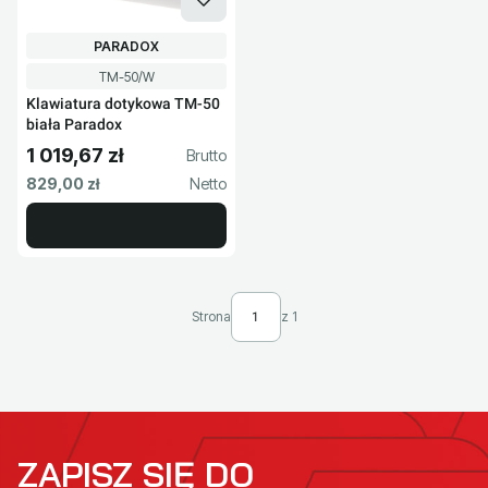
PRODUCENT
PARADOX
Kod produktu
TM-50/W
Klawiatura dotykowa TM-50
biała Paradox
1 019,67 zł
Cena brutto
Cena netto
829,00 zł
Strona
z 1
ZAPISZ SIĘ DO