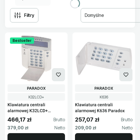
Filtry
Domyślne
Lista produktów
Bestseller
PRODUCENT
PRODUCENT
PARADOX
PARADOX
Kod produktu
Kod produktu
K32LCD+
K636
Klawiatura centrali
Klawiatura centrali
alarmowej K32LCD+
alarmowej K636 Paradox
Paradox
466,17 zł
257,07 zł
Cena brutto
Cena brutto
Cena netto
Cena netto
379,00 zł
209,00 zł