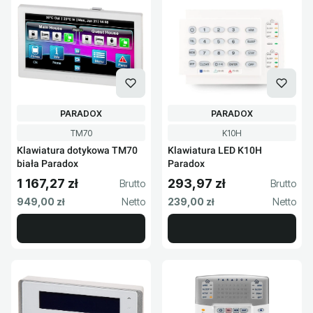
PRODUCENT
PRODUCENT
PARADOX
PARADOX
Kod produktu
Kod produktu
TM70
K10H
Klawiatura dotykowa TM70
Klawiatura LED K10H
biała Paradox
Paradox
1 167,27 zł
293,97 zł
Cena brutto
Cena brutto
Cena netto
Cena netto
949,00 zł
239,00 zł