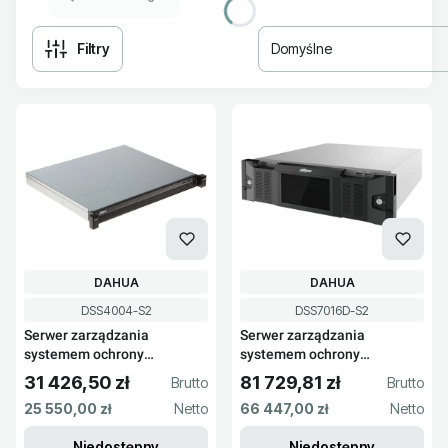
Filtry
Domyślne
Lista produktów
PRODUCENT
PRODUCENT
DAHUA
DAHUA
Kod produktu
Kod produktu
DSS4004-S2
DSS7016D-S2
Serwer zarządzania
Serwer zarządzania
systemem ochrony
systemem ochrony
DSS4004-S2
DSS7016D-S2
31 426,50 zł
81 729,81 zł
Cena brutto
Cena brutto
Cena netto
Cena netto
25 550,00 zł
66 447,00 zł
Niedostępny
Niedostępny