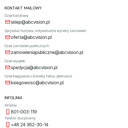
KONTAKT MAILOWY
Dział handlowy
sklep@abcvision.pl
Sprzedaż hurtowa, indywidualne wyceny zamówień:
oferta@abcvision.pl
Dział zamówień publicznych:
zamowieniapubliczne@abcvision.pl
Dział wysyłek:
spedycja@abcvision.pl
Dział księgowości (korekty faktur, płatności):
ksiegowosc@abcvision.pl
INFOLINIA
Infolinia:
801-003-119
Telefon stacjonarny:
+48 24 362-30-14