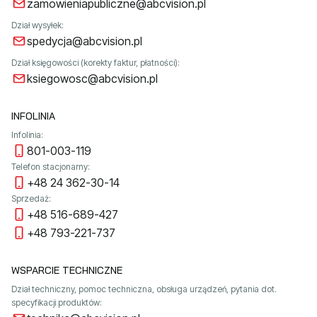
zamowieniapubliczne@abcvision.pl
Dział wysyłek:
spedycja@abcvision.pl
Dział księgowości (korekty faktur, płatności):
ksiegowosc@abcvision.pl
INFOLINIA
Infolinia:
801-003-119
Telefon stacjonarny:
+48 24 362-30-14
Sprzedaż:
+48 516-689-427
+48 793-221-737
WSPARCIE TECHNICZNE
Dział techniczny, pomoc techniczna, obsługa urządzeń, pytania dot.
specyfikacji produktów: