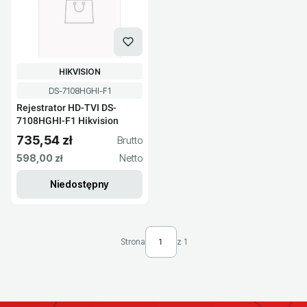
PRODUCENT
HIKVISION
Kod produktu
DS-7108HGHI-F1
Rejestrator HD-TVI DS-
7108HGHI-F1 Hikvision
735,54 zł
Cena brutto
Cena netto
598,00 zł
Niedostępny
Strona
z 1