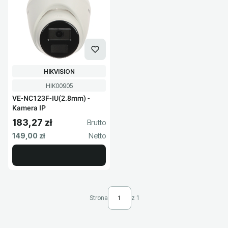
PRODUCENT
HIKVISION
Kod produktu
HIK00905
VE-NC123F-IU(2.8mm) -
Kamera IP
183,27 zł
Cena brutto
Cena netto
149,00 zł
Strona
z 1