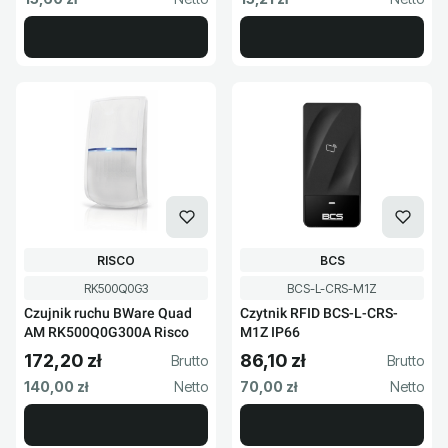
PRODUCENT
PRODUCENT
RISCO
BCS
Kod produktu
Kod produktu
RK500Q0G3
BCS-L-CRS-M1Z
Czujnik ruchu BWare Quad
Czytnik RFID BCS-L-CRS-
AM RK500Q0G300A Risco
M1Z IP66
172,20 zł
86,10 zł
Cena brutto
Cena brutto
Cena netto
Cena netto
140,00 zł
70,00 zł