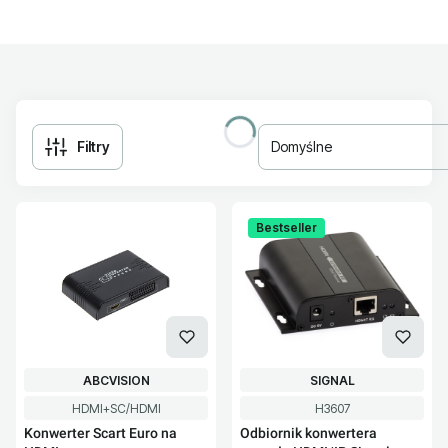
Filtry
Domyślne
Lista produktów
Bestseller
PRODUCENT
PRODUCENT
ABCVISION
SIGNAL
Kod produktu
Kod produktu
HDMI+SC/HDMI
H3607
Konwerter Scart Euro na
Odbiornik konwertera