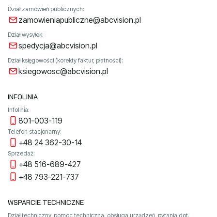
Dział zamówień publicznych:
zamowieniapubliczne@abcvision.pl
Dział wysyłek:
spedycja@abcvision.pl
Dział księgowości (korekty faktur, płatności):
ksiegowosc@abcvision.pl
INFOLINIA
Infolinia:
801-003-119
Telefon stacjonarny:
+48 24 362-30-14
Sprzedaż:
+48 516-689-427
+48 793-221-737
WSPARCIE TECHNICZNE
Dział techniczny, pomoc techniczna, obsługa urządzeń, pytania dot.