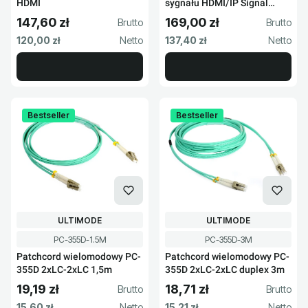
HDMI
sygnału HDMI/IP Signal
H3607
147,60 zł
169,00 zł
Cena brutto
Cena brutto
Cena netto
Cena netto
120,00 zł
137,40 zł
Bestseller
Bestseller
PRODUCENT
PRODUCENT
ULTIMODE
ULTIMODE
Kod produktu
Kod produktu
PC-355D-1.5M
PC-355D-3M
Patchcord wielomodowy PC-
Patchcord wielomodowy PC-
355D 2xLC-2xLC 1,5m
355D 2xLC-2xLC duplex 3m
19,19 zł
18,71 zł
Cena brutto
Cena brutto
Cena netto
Cena netto
15,60 zł
15,21 zł