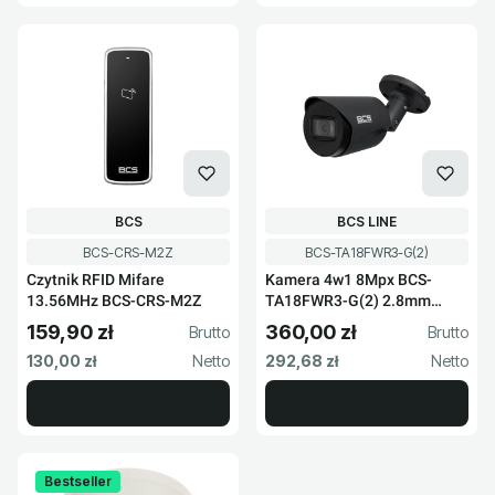
PRODUCENT
PRODUCENT
BCS
BCS LINE
Kod produktu
Kod produktu
BCS-CRS-M2Z
BCS-TA18FWR3-G(2)
Czytnik RFID Mifare
Kamera 4w1 8Mpx BCS-
13.56MHz BCS-CRS-M2Z
TA18FWR3-G(2) 2.8mm
grafitowa
159,90 zł
360,00 zł
Cena brutto
Cena brutto
Cena netto
Cena netto
130,00 zł
292,68 zł
Bestseller