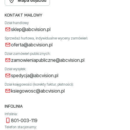
Mapa dojazdu
KONTAKT MAILOWY
Dział handlowy
sklep@abcvision.pl
Sprzedaż hurtowa, indywidualne wyceny zamówień:
oferta@abcvision.pl
Dział zamówień publicznych:
zamowieniapubliczne@abcvision.pl
Dział wysyłek:
spedycja@abcvision.pl
Dział księgowości (korekty faktur, płatności):
ksiegowosc@abcvision.pl
INFOLINIA
Infolinia:
801-003-119
Telefon stacjonarny: