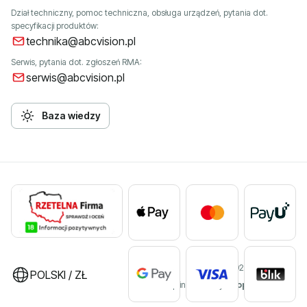
Dział techniczny, pomoc techniczna, obsługa urządzeń, pytania dot.
specyfikacji produktów:
technika@abcvision.pl
Serwis, pytania dot. zgłoszeń RMA:
serwis@abcvision.pl
Baza wiedzy
©2026 ABC VISION
POLSKI / ZŁ
Sklep internetowy
Shoper Premium