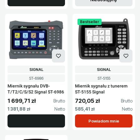
Bestseller
PRODUCENT
PRODUCENT
SIGNAL
SIGNAL
Kod produktu
Kod produktu
ST-6986
ST-5155
Miernik sygnału DVB-
Miernik sygnału z tunerem
T/T2/C/S/S2 Signal ST-6986
ST-5155 Signal
1 699,71 zł
720,05 zł
Cena brutto
Cena brutto
Cena netto
Cena netto
1 381,88 zł
585,41 zł
Powiadom mnie