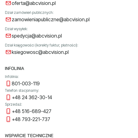
oferta@abcvision.pl
Dział zamówień publicznych:
zamowieniapubliczne@abcvision.pl
Dział wysyłek:
spedycja@abcvision.pl
Dział księgowości (korekty faktur, płatności):
ksiegowosc@abcvision.pl
INFOLINIA
Infolinia:
801-003-119
Telefon stacjonarny:
+48 24 362-30-14
Sprzedaż:
+48 516-689-427
+48 793-221-737
WSPARCIE TECHNICZNE