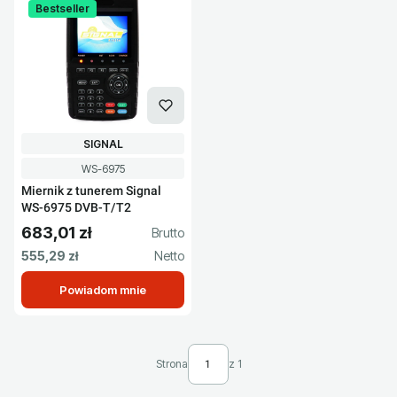
Bestseller
PRODUCENT
SIGNAL
Kod produktu
WS-6975
Miernik z tunerem Signal
WS-6975 DVB-T/T2
683,01 zł
Cena brutto
Cena netto
555,29 zł
Powiadom mnie
Strona
z 1