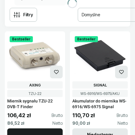
Filtry
Domyślne
Lista produktów
Bestseller
Bestseller
PRODUCENT
PRODUCENT
AXING
SIGNAL
Kod produktu
Kod produktu
TZU-22
WS-6916/WS-6975/AKU
Miernik sygnału TZU-22
Akumulator do miernika WS-
DVB-T Finder
6916/WS-6975 Signal
106,42 zł
110,70 zł
Cena brutto
Cena brutto
Cena netto
Cena netto
86,52 zł
90,00 zł
Niedostępny