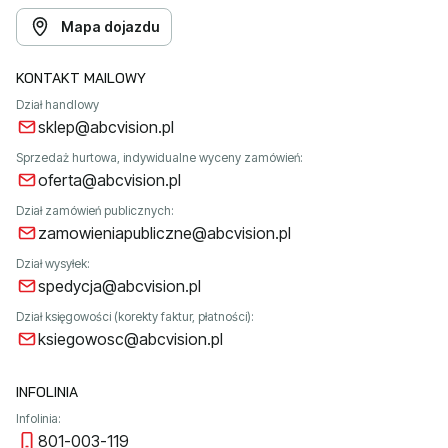
Mapa dojazdu
KONTAKT MAILOWY
Dział handlowy
sklep@abcvision.pl
Sprzedaż hurtowa, indywidualne wyceny zamówień:
oferta@abcvision.pl
Dział zamówień publicznych:
zamowieniapubliczne@abcvision.pl
Dział wysyłek:
spedycja@abcvision.pl
Dział księgowości (korekty faktur, płatności):
ksiegowosc@abcvision.pl
INFOLINIA
Infolinia:
801-003-119