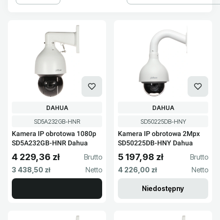
Lista produktów
PRODUCENT
PRODUCENT
DAHUA
DAHUA
Kod produktu
Kod produktu
SD5A232GB-HNR
SD50225DB-HNY
Kamera IP obrotowa 1080p
Kamera IP obrotowa 2Mpx
SD5A232GB-HNR Dahua
SD50225DB-HNY Dahua
4 229,36 zł
5 197,98 zł
Cena brutto
Cena brutto
Cena netto
Cena netto
3 438,50 zł
4 226,00 zł
Niedostępny