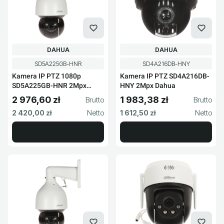
PRODUCENT
PRODUCENT
DAHUA
DAHUA
Kod produktu
Kod produktu
SD5A225GB-HNR
SD4A216DB-HNY
Kamera IP PTZ 1080p
Kamera IP PTZ SD4A216DB-
SD5A225GB-HNR 2Mpx
HNY 2Mpx Dahua
Dahua
2 976,60 zł
1 983,38 zł
Cena brutto
Cena brutto
Cena netto
Cena netto
2 420,00 zł
1 612,50 zł