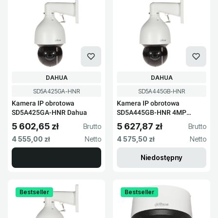
PRODUCENT
PRODUCENT
DAHUA
DAHUA
Kod produktu
Kod produktu
SD5A425GA-HNR
SD5A445GB-HNR
Kamera IP obrotowa
Kamera IP obrotowa
SD5A425GA-HNR Dahua
SD5A445GB-HNR 4MP
Dahua
5 602,65 zł
5 627,87 zł
Cena brutto
Cena brutto
Cena netto
Cena netto
4 555,00 zł
4 575,50 zł
Niedostępny
Bestseller
Bestseller