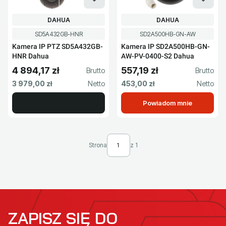
PRODUCENT
PRODUCENT
DAHUA
DAHUA
Kod produktu
Kod produktu
SD5A432GB-HNR
SD2A500HB-GN-AW
Kamera IP PTZ SD5A432GB-
Kamera IP SD2A500HB-GN-
HNR Dahua
AW-PV-0400-S2 Dahua
4 894,17 zł
557,19 zł
Cena brutto
Cena brutto
Cena netto
Cena netto
3 979,00 zł
453,00 zł
Powiadom mnie
Strona
z 1
ZAPISZ SIĘ DO