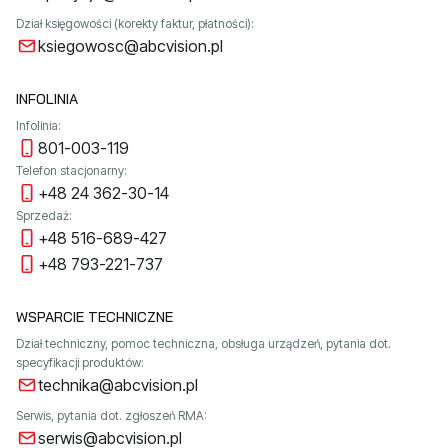
Dział księgowości (korekty faktur, płatności):
ksiegowosc@abcvision.pl
INFOLINIA
Infolinia:
801-003-119
Telefon stacjonarny:
+48 24 362-30-14
Sprzedaż:
+48 516-689-427
+48 793-221-737
WSPARCIE TECHNICZNE
Dział techniczny, pomoc techniczna, obsługa urządzeń, pytania dot.
specyfikacji produktów:
technika@abcvision.pl
Serwis, pytania dot. zgłoszeń RMA:
serwis@abcvision.pl