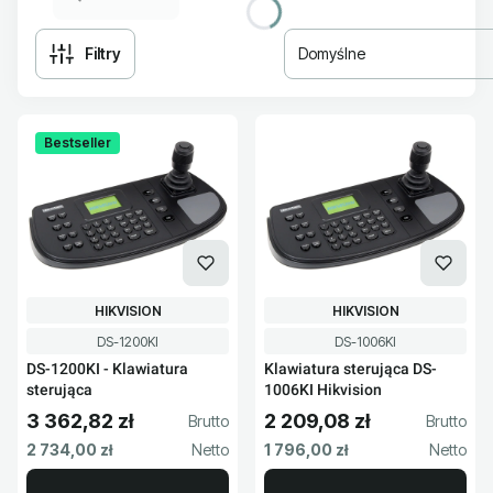
Filtry
Domyślne
Lista produktów
Bestseller
PRODUCENT
PRODUCENT
HIKVISION
HIKVISION
Kod produktu
Kod produktu
DS-1200KI
DS-1006KI
DS-1200KI - Klawiatura
Klawiatura sterująca DS-
sterująca
1006KI Hikvision
3 362,82 zł
2 209,08 zł
Cena brutto
Cena brutto
Cena netto
Cena netto
2 734,00 zł
1 796,00 zł