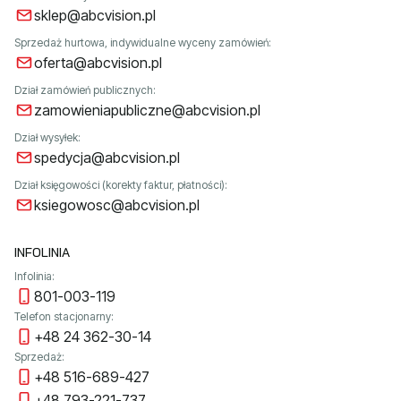
sklep@abcvision.pl
Sprzedaż hurtowa, indywidualne wyceny zamówień:
oferta@abcvision.pl
Dział zamówień publicznych:
zamowieniapubliczne@abcvision.pl
Dział wysyłek:
spedycja@abcvision.pl
Dział księgowości (korekty faktur, płatności):
ksiegowosc@abcvision.pl
INFOLINIA
Infolinia:
801-003-119
Telefon stacjonarny:
+48 24 362-30-14
Sprzedaż:
+48 516-689-427
+48 793-221-737