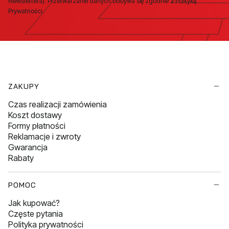
Newslettera). Przetwarzanie danych odbywa się zgodnie z Polityką
Prywatności.
Linki w stopce
ZAKUPY
Czas realizacji zamówienia
Koszt dostawy
Formy płatności
Reklamacje i zwroty
Gwarancja
Rabaty
POMOC
Jak kupować?
Częste pytania
Polityka prywatności