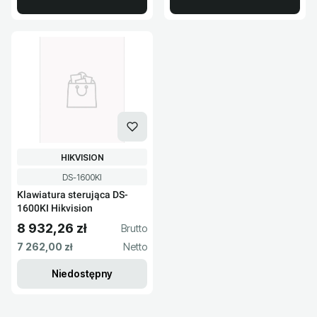
PRODUCENT
HIKVISION
Kod produktu
DS-1600KI
Klawiatura sterująca DS-
1600KI Hikvision
8 932,26 zł
Cena brutto
Cena netto
7 262,00 zł
Niedostępny