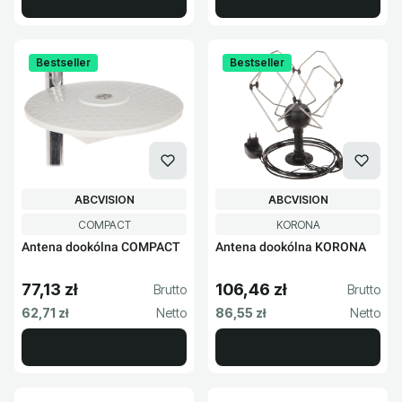
Bestseller
Bestseller
PRODUCENT
PRODUCENT
ABCVISION
ABCVISION
Kod produktu
Kod produktu
COMPACT
KORONA
Antena dookólna COMPACT
Antena dookólna KORONA
77,13 zł
106,46 zł
Cena brutto
Cena brutto
Cena netto
Cena netto
62,71 zł
86,55 zł