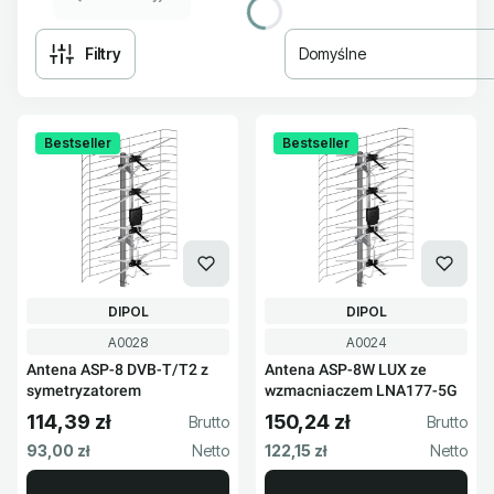
Filtry
Domyślne
Lista produktów
Bestseller
Bestseller
PRODUCENT
PRODUCENT
DIPOL
DIPOL
Kod produktu
Kod produktu
A0028
A0024
Antena ASP-8 DVB-T/T2 z
Antena ASP-8W LUX ze
symetryzatorem
wzmacniaczem LNA177-5G
114,39 zł
150,24 zł
Cena brutto
Cena brutto
Cena netto
Cena netto
93,00 zł
122,15 zł