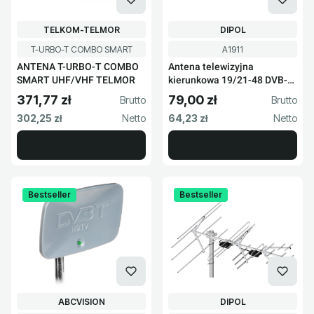
PRODUCENT
PRODUCENT
TELKOM-TELMOR
DIPOL
Kod produktu
Kod produktu
T-URBO-T COMBO SMART
A1911
ANTENA T-URBO-T COMBO
Antena telewizyjna
SMART UHF/VHF TELMOR
kierunkowa 19/21-48 DVB-
T2 UHF
371,77 zł
79,00 zł
Cena brutto
Cena brutto
Cena netto
Cena netto
302,25 zł
64,23 zł
Bestseller
Bestseller
PRODUCENT
PRODUCENT
ABCVISION
DIPOL