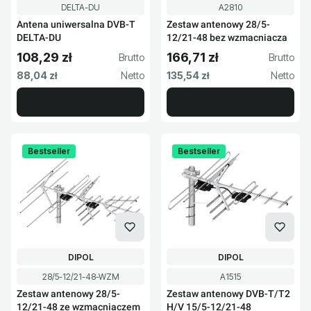
Kod produktu
Kod produktu
DELTA-DU
A2810
Antena uniwersalna DVB-T
Zestaw antenowy 28/5-
DELTA-DU
12/21-48 bez wzmacniacza
108,29 zł
166,71 zł
Cena brutto
Cena brutto
Cena netto
Cena netto
88,04 zł
135,54 zł
Bestseller
Bestseller
PRODUCENT
PRODUCENT
DIPOL
DIPOL
Kod produktu
Kod produktu
28/5-12/21-48-WZM
A1515
Zestaw antenowy 28/5-
Zestaw antenowy DVB-T/T2
12/21-48 ze wzmacniaczem
H/V 15/5-12/21-48