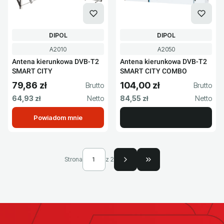
PRODUCENT
PRODUCENT
DIPOL
DIPOL
Kod produktu
Kod produktu
A2010
A2050
Antena kierunkowa DVB-T2
Antena kierunkowa DVB-T2
SMART CITY
SMART CITY COMBO
79,86 zł
104,00 zł
Cena brutto
Cena brutto
Cena netto
Cena netto
64,93 zł
84,55 zł
Powiadom mnie
Strona
z 2
Przejdź do ostatniej s