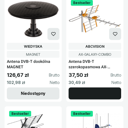
Bestseller
PRODUCENT
PRODUCENT
WIEDYSKA
ABCVISION
Kod produktu
Kod produktu
MAGNET
AX-GALAXY-COMBO
Antena DVB-T dookólna
Antena DVB-T
MAGNET
szerokopasmowa AX-
GALAXY-COMBO
126,67 zł
37,50 zł
Cena brutto
Cena brutto
Cena netto
Cena netto
102,98 zł
30,49 zł
Niedostępny
Bestseller
Bestseller