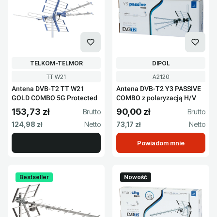
PRODUCENT
PRODUCENT
TELKOM-TELMOR
DIPOL
Kod produktu
Kod produktu
TT W21
A2120
Antena DVB-T2 TT W21
Antena DVB-T2 Y3 PASSIVE
GOLD COMBO 5G Protected
COMBO z polaryzacją H/V
153,73 zł
90,00 zł
Cena brutto
Cena brutto
Cena netto
Cena netto
124,98 zł
73,17 zł
Powiadom mnie
Bestseller
Nowość