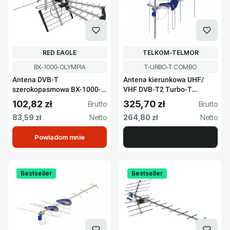
PRODUCENT
PRODUCENT
RED EAGLE
TELKOM-TELMOR
Kod produktu
Kod produktu
BX-1000-OLYMPIA
T-URBO-T COMBO
Antena DVB-T
Antena kierunkowa UHF/
szerokopasmowa BX-1000-
VHF DVB-T2 Turbo-T
OLYMPIA
COMBO
102,82 zł
325,70 zł
Cena brutto
Cena brutto
Cena netto
Cena netto
83,59 zł
264,80 zł
Powiadom mnie
Bestseller
Bestseller