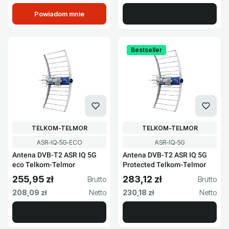
Powiadom mnie
Bestseller
PRODUCENT
PRODUCENT
TELKOM-TELMOR
TELKOM-TELMOR
Kod produktu
Kod produktu
ASR-IQ-5G-ECO
ASR-IQ-5G
Antena DVB-T2 ASR IQ 5G
Antena DVB-T2 ASR IQ 5G
eco Telkom-Telmor
Protected Telkom-Telmor
255,95 zł
283,12 zł
Cena brutto
Cena brutto
Cena netto
Cena netto
208,09 zł
230,18 zł