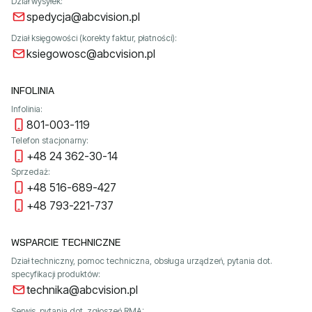
Dział wysyłek:
spedycja@abcvision.pl
Dział księgowości (korekty faktur, płatności):
ksiegowosc@abcvision.pl
INFOLINIA
Infolinia:
801-003-119
Telefon stacjonarny:
+48 24 362-30-14
Sprzedaż:
+48 516-689-427
+48 793-221-737
WSPARCIE TECHNICZNE
Dział techniczny, pomoc techniczna, obsługa urządzeń, pytania dot.
specyfikacji produktów:
technika@abcvision.pl
Serwis, pytania dot. zgłoszeń RMA: