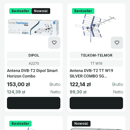
Bestseller
Nowość
Bestseller
PRODUCENT
PRODUCENT
DIPOL
TELKOM-TELMOR
Kod produktu
Kod produktu
A2270
TT W19
Antena DVB-T2 Dipol Smart
Antena DVB-T2 TT W19
Horizon Combo
SILVER COMBO 5G
Protected
153,00 zł
122,14 zł
Cena brutto
Cena brutto
Cena netto
Cena netto
124,39 zł
99,30 zł
Bestseller
Nowość