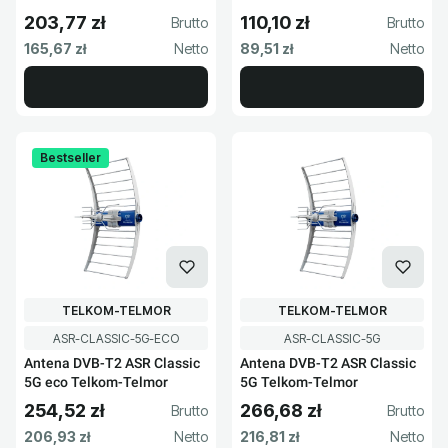
203,77 zł
110,10 zł
Cena brutto
Cena brutto
Cena netto
Cena netto
165,67 zł
89,51 zł
Bestseller
PRODUCENT
PRODUCENT
TELKOM-TELMOR
TELKOM-TELMOR
Kod produktu
Kod produktu
ASR-CLASSIC-5G-ECO
ASR-CLASSIC-5G
Antena DVB-T2 ASR Classic
Antena DVB-T2 ASR Classic
5G eco Telkom-Telmor
5G Telkom-Telmor
254,52 zł
266,68 zł
Cena brutto
Cena brutto
Cena netto
Cena netto
206,93 zł
216,81 zł