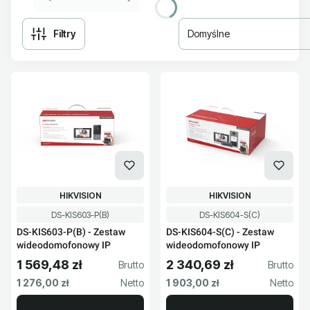
Filtry
Domyślne
Lista produktów
PRODUCENT
PRODUCENT
HIKVISION
HIKVISION
Kod produktu
Kod produktu
DS-KIS603-P(B)
DS-KIS604-S(C)
DS-KIS603-P(B) - Zestaw
DS-KIS604-S(C) - Zestaw
wideodomofonowy IP
wideodomofonowy IP
1 569,48 zł
2 340,69 zł
Cena brutto
Cena brutto
Cena netto
Cena netto
1 276,00 zł
1 903,00 zł