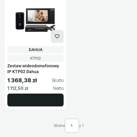
PRODUCENT
DAHUA
Kod produktu
KTP02
Zestaw wideodomofonowy
IP KTP02 Dahua
1 368,38 zł
Cena brutto
Cena netto
1 112,50 zł
Strona
z 1