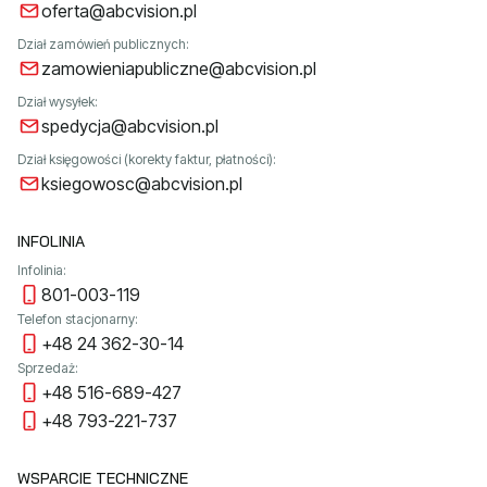
oferta@abcvision.pl
Dział zamówień publicznych:
zamowieniapubliczne@abcvision.pl
Dział wysyłek:
spedycja@abcvision.pl
Dział księgowości (korekty faktur, płatności):
ksiegowosc@abcvision.pl
INFOLINIA
Infolinia:
801-003-119
Telefon stacjonarny:
+48 24 362-30-14
Sprzedaż:
+48 516-689-427
+48 793-221-737
WSPARCIE TECHNICZNE