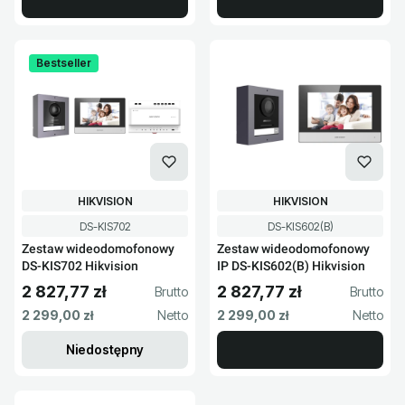
Bestseller
PRODUCENT
PRODUCENT
HIKVISION
HIKVISION
Kod produktu
Kod produktu
DS-KIS702
DS-KIS602(B)
Zestaw wideodomofonowy
Zestaw wideodomofonowy
DS-KIS702 Hikvision
IP DS-KIS602(B) Hikvision
2 827,77 zł
2 827,77 zł
Cena brutto
Cena brutto
Cena netto
Cena netto
2 299,00 zł
2 299,00 zł
Niedostępny