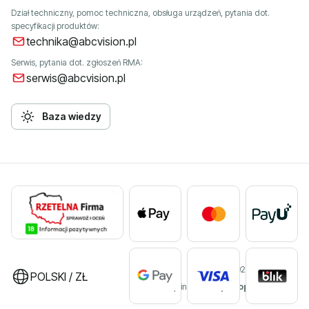
Dział techniczny, pomoc techniczna, obsługa urządzeń, pytania dot.
specyfikacji produktów:
technika@abcvision.pl
Serwis, pytania dot. zgłoszeń RMA:
serwis@abcvision.pl
Baza wiedzy
©2026 ABC VISION
POLSKI / ZŁ
Sklep internetowy
Shoper Premium