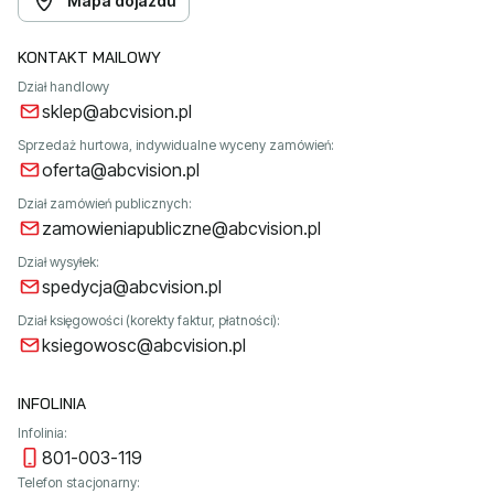
Mapa dojazdu
KONTAKT MAILOWY
Dział handlowy
sklep@abcvision.pl
Sprzedaż hurtowa, indywidualne wyceny zamówień:
oferta@abcvision.pl
Dział zamówień publicznych:
zamowieniapubliczne@abcvision.pl
Dział wysyłek:
spedycja@abcvision.pl
Dział księgowości (korekty faktur, płatności):
ksiegowosc@abcvision.pl
INFOLINIA
Infolinia:
801-003-119
Telefon stacjonarny: