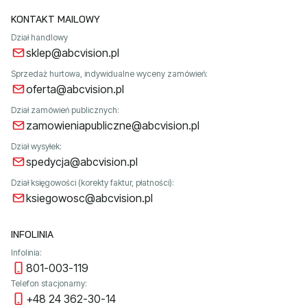
KONTAKT MAILOWY
Dział handlowy
sklep@abcvision.pl
Sprzedaż hurtowa, indywidualne wyceny zamówień:
oferta@abcvision.pl
Dział zamówień publicznych:
zamowieniapubliczne@abcvision.pl
Dział wysyłek:
spedycja@abcvision.pl
Dział księgowości (korekty faktur, płatności):
ksiegowosc@abcvision.pl
INFOLINIA
Infolinia:
801-003-119
Telefon stacjonarny:
+48 24 362-30-14