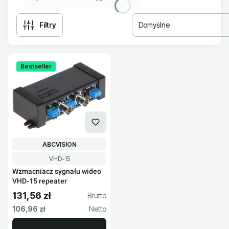
Filtry
Domyślne
Lista produktów
Bestseller
PRODUCENT
ABCVISION
Kod produktu
VHD-15
Wzmacniacz sygnału wideo
VHD-15 repeater
131,56 zł
Cena brutto
Cena netto
106,96 zł